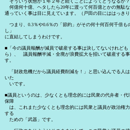
そういう状態が１年２年と続くことによってどうなるか？
何億何十億、ヘタしたら20年に渡って何百億とかの無駄な
通っていく事は目に見えています。（戸田の目にははっきり
つまり、0.3％や0.6％の「節約」がその何十何百何千倍
し」
に直結してしまうわけです。
■「今の議員報酬が減員で破産する事は決してないけれども
ら）、 議員報酬半減・全廃が浪費拡大を招いて破産する事
す。
「財政危機だから議員経費削減を！」と思い込んでる人は
いた
いです。
■議員というのは、少なくとも理念的には民衆の代弁者・代
保障
は、これまた少なくとも理念的には民衆と議員が政治権力
する
ための「武器」です。