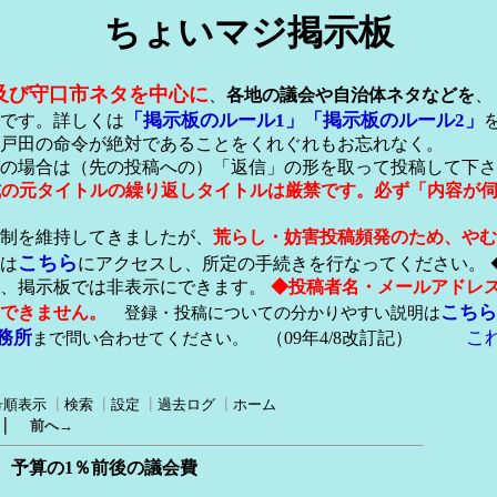
ちょいマジ掲示板
及び守口市ネタを中心に
、
各地の議会や自治体ネタなどを
、
「掲示板のルール1」
「掲示板のルール2」
です。詳しくは
戸田の命令が絶対であることをくれぐれもお忘れなく。
の場合は（先の投稿への）「返信」の形を取って投稿して下さ
形式の元タイトルの繰り返しタイトルは厳禁です。必ず「内容が
稿制を維持してきましたが、
荒らし・妨害投稿頻発のため、やむ
こちら
は
にアクセスし、所定の手続きを行なってください。 
が、掲示板では非表示にできます。
◆投稿者名・メールアドレ
こちら
できません。
登録・投稿についての分かりやすい説明は
務所
こ
まで問い合わせてください。
（09年4/8改訂記）
号順表示
┃
検索
┃
設定
┃
過去ログ
┃
ホーム
｜
前へ→
。予算の1％前後の議会費