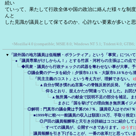
続い
ていって、果たして行政全体や国の政治に絡んだ様々な制度
んと
した見識が議員として保てるのか、心許ない要素が多いと思
27 hi
<Mozilla/4.0 (compatible; MSIE 8.0; Windows NT 5.1; Trident/4.0; GTB6;
▼
「諸外国の地方議員は低報酬・ボランティア」という「事実」について
●「議員専業がけしからん！」とする竹原・河村らの主張はこの点
◆民衆・議員から行政チェックの武器を奪わせない事が大事。予
◎議会費のデータを紹介：夕張市0.11％・大阪市0.18％から清
「民主主義のコスト」という考え方が、理解できない。
▲自分が聞き慣れぬ言葉への脊髄反射的反発。「金が
仰るとおり、捉えかたが間違っていました。お詫
▲無所属への献金で説明不足の部分を補足。ま
まさに「国を挙げての理由無き無所属イジ
◎解明：門真市の議会費は予算の0.7％、議員収入はその67％
■1999年に較べ一般議員の収入は額面126万、手取り推定1
◎戸田の議員報酬等と天引き分詳細はココに紹介してま
すべての議員が、公開すべきであります。
ゆうす
議員報酬を引き下げることが、一番の改革だと思っていま