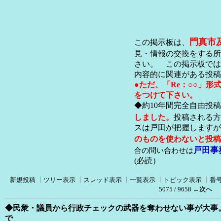
門真市
この掲示板は、
見・情報の交換をする所
さい。 この掲示板では
内容的に関連がある投稿
●ただ、「Re：○○」
をつけて下さい。
◆約10年間完全自由投
しました。
投稿される方
スは戸田が把握します
のものを使わないと投稿
戸田事
合の問い合わせは
(必読）
新規投稿
┃
ツリー表示
┃
スレッド表示
┃
一覧表示
┃
トピック表示
┃
番
5075 / 9658
←次へ
◆民衆・議員から行政チェックの武器を奪わせない事が大事
で