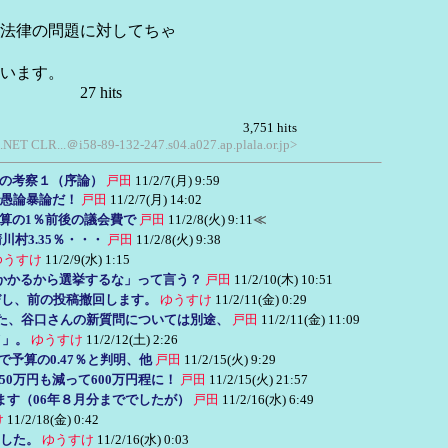
法律の問題に対してちゃ
います。
ts
3,751 hits
 .NET CLR...＠i58-89-132-247.s04.a027.ap.plala.or.jp>
の考察１（序論）
戸田
11/2/7(月) 9:59
で愚論暴論だ！
戸田
11/2/7(月) 14:02
算の1％前後の議会費で
戸田
11/2/8(火) 9:11
≪
川村3.35％・・・
戸田
11/2/8(火) 9:38
ゆうすけ
11/2/9(水) 1:15
かかるから選挙するな」って言う？
戸田
11/2/10(木) 10:51
びし、前の投稿撤回します。
ゆうすけ
11/2/11(金) 0:29
た、谷口さんの新質問については別途、
戸田
11/2/11(金) 11:09
メ」。
ゆうすけ
11/2/12(土) 2:26
で予算の0.47％と判明、他
戸田
11/2/15(火) 9:29
50万円も減って600万円程に！
戸田
11/2/15(火) 21:57
す（06年８月分まででしたが）
戸田
11/2/16(水) 6:49
け
11/2/18(金) 0:42
した。
ゆうすけ
11/2/16(水) 0:03