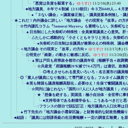
「悪貨は良貨を駆逐する」
ゆうすけ
11/2/16(水) 23:40
■地方議員、８年で４割減（2/13朝日）今３万6449人→４月更に
●「３ない議会」＝議案修正無し・議員提案条例無し・議
★これだ！内外議会に詳しい「地方議会 その現実を『改革』の方
☆竹内謙氏コラム『Samurai Mayors』も素晴らしい。矢祭町
▲日当制にした矢祭町の特殊性：全員兼業議員と心意気。肝
△たしかに感動的な「小さくともキラリと光る」矢祭町の
●矢祭町の日当制は全議員が兼業ゆえの特殊例、議会
＜地方議会 その現実と「改革」の方向＞
ゆうすけ
11/2/17(木) 15
公明党が「維新」の動きに敏感に反応。
ゆうすけ
11/2/20(日)
▲実は戸田も府県政令都市の議員年収（報酬手当＋政調費
☆共産党「府議報酬20％減で74.4万円」は適切。政
◎考えさせられる意見いろいろ：名古屋市の議員
◎「素人が議員になり勉強して専門家となる」フルタイム議員で
★英も韓国も議員報酬高額化←必要ゆえ！生保で奮闘議員も
☆同列に論じれない「国民117人に1人が地方議員！」の
★「想像を絶する」英国流：極小自治体・全世帯に事
■支持母体である創価学会も、こうあるべきだと思
↑フランスの部分で誤記訂正：地方議員の人口比率は日本の
▲竹下先生の「地方議会小選挙区論」と財務省的な財政危機煽り
■結語：「議員には部課長級の生活費報酬＋一定の調査広報費」を