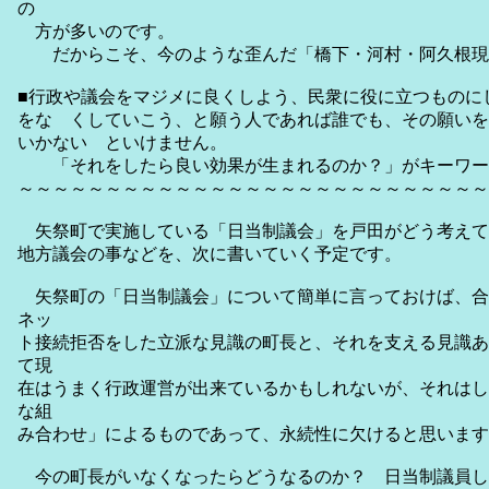
の
方が多いのです。
だからこそ、今のような歪んだ「橋下・河村・阿久根現
■行政や議会をマジメに良くしよう、民衆に役に立つものに
をな くしていこう、と願う人であれば誰でも、その願いを
いかない といけません。
「それをしたら良い効果が生まれるのか？」がキーワー
～～～～～～～～～～～～～～～～～～～～～～～～～～～
矢祭町で実施している「日当制議会」を戸田がどう考えて
地方議会の事などを、次に書いていく予定です。
矢祭町の「日当制議会」について簡単に言っておけば、合
ネッ
ト接続拒否をした立派な見識の町長と、それを支える見識あ
て現
在はうまく行政運営が出来ているかもしれないが、それはし
な組
み合わせ」によるものであって、永続性に欠けると思います
今の町長がいなくなったらどうなるのか？ 日当制議員し