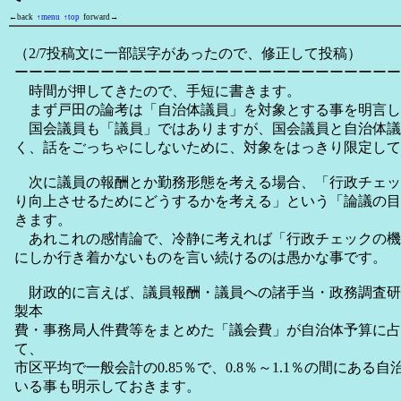
←back
↑menu
↑top
forward→
（2/7投稿文に一部誤字があったので、修正して投稿）
ーーーーーーーーーーーーーーーーーーーーーーーーーーー
時間が押してきたので、手短に書きます。
まず戸田の論考は「自治体議員」を対象とする事を明言し
国会議員も「議員」ではありますが、国会議員と自治体議
く、話をごっちゃにしないために、対象をはっきり限定して
次に議員の報酬とか勤務形態を考える場合、「行政チェッ
り向上させるためにどうするかを考える」という「論議の目
きます。
あれこれの感情論で、冷静に考えれば「行政チェックの機
にしか行き着かないものを言い続けるのは愚かな事です。
財政的に言えば、議員報酬・議員への諸手当・政務調査研
製本
費・事務局人件費等をまとめた「議会費」が自治体予算に占
て、
市区平均で一般会計の0.85％で、0.8％～1.1％の間にある
いる事も明示しておきます。