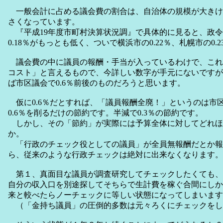
一般会計に占める議会費の割合は、自治体の規模が大きけ
さくなっています。
『平成19年度市町村決算状況調』で具体的に見ると、政令
0.18％がもっとも低く、ついで横浜市の0.22％、札幌市の0.
議会費の中に議員の報酬・手当が入っているわけで、これ
コスト」と言えるもので、今詳しい数字が手元にないですが
ば市区議会で0.6％前後のものだろうと思います。
仮に0.6％だとすれば、「議員報酬全廃！」というのは市
0.6％を削るだけの節約です。半減で0.3％の節約です。
しかし、その「節約」が実際には予算全体に対してどれほ
か。
「行政のチェック役としての議員」が全員無報酬だとか報
ら、従来のような行政チェックは絶対に出来なくなります。
第１、真面目な議員が調査研究してチェックしたくても、
自分の収入口を別途探してそちらで生計費を稼ぐ合間にしか
来と較べたらノーチェックに等しい状態になってしまいます
（「金持ち議員」の圧倒的多数は元々ろくにチェックをし