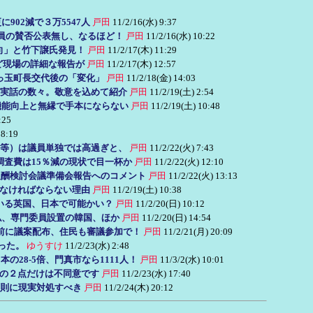
902減で３万5547人
戸田
11/2/16(水) 9:37
員の賛否公表無し、なるほど！
戸田
11/2/16(水) 10:22
向」と竹下譲氏発見！
戸田
11/2/17(木) 11:29
など現場の詳細な報告が
戸田
11/2/17(木) 12:57
っ玉町長交代後の「変化」
戸田
11/2/18(金) 14:03
実話の数々。敬意を込めて紹介
戸田
11/2/19(土) 2:54
機能向上と無縁で手本にならない
戸田
11/2/19(土) 10:48
:25
 8:19
等）は議員単独では高過ぎと、
戸田
11/2/22(火) 7:43
務調査費は15％減の現状で目一杯か
戸田
11/2/22(火) 12:10
報酬検討会議準備会報告へのコメント
戸田
11/2/22(火) 13:13
なければならない理由
戸田
11/2/19(土) 10:38
いる英国、日本で可能かい？
戸田
11/2/20(日) 10:12
仏、専門委員設置の韓国、ほか
戸田
11/2/20(日) 14:54
前に議案配布、住民も審議参加で！
戸田
11/2/21(月) 20:09
った。
ゆうすけ
11/2/23(水) 2:48
28-5倍、門真市なら1111人！
戸田
11/3/2(水) 10:01
の２点だけは不同意です
戸田
11/2/23(水) 17:40
原則に現実対処すべき
戸田
11/2/24(木) 20:12