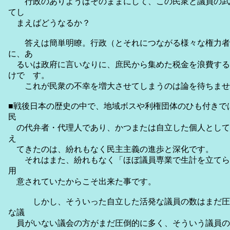
行政のありようはそのままにして、この民衆と議員の武
てし
まえばどうなるか？
答えは簡単明瞭。行政（とそれにつながる様々な権力者
に、あ
るいは政府に言いなりに、庶民から集めた税金を浪費する
けで す。
これが民衆の不幸を増大させてしまうのは論を待ちませ
■戦後日本の歴史の中で、地域ボスや利権団体のひも付きで
民
の代弁者・代理人であり、かつまたは自立した個人として
え
てきたのは、紛れもなく民主主義の進歩と深化です。
それはまた、紛れもなく「ほぼ議員専業で生計を立てら
用
意されていたからこそ出来た事です。
しかし、そういった自立した活発な議員の数はまだ圧
な議
員がいない議会の方がまだ圧倒的に多く、そういう議員の