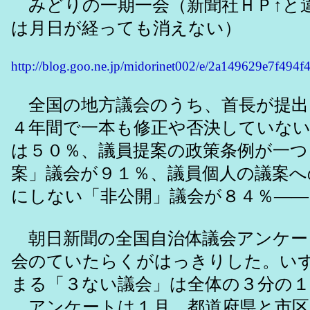
みどりの一期一会（新聞社ＨＰ↑と
は月日が経っても消えない）
http://blog.goo.ne.jp/midorinet002/e/2a149629e7f494
全国の地方議会のうち、首長が提出
４年間で一本も修正や否決していな
は５０％、議員提案の政策条例が一つ
案」議会が９１％、議員個人の議案へ
にしない「非公開」議会が８４％――
朝日新聞の全国自治体議会アンケー
会のていたらくがはっきりした。い
まる「３ない議会」は全体の３分の
アンケートは１月、都道府県と市区