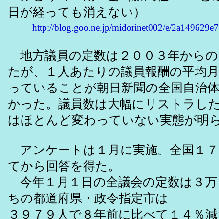
日が経っても消えない）
http://blog.goo.ne.jp/midorinet002/e/2a149629
地方議員の定数は２００３年からの
たが、１人あたりの議員報酬の平均
っていることが朝日新聞の全国自治
かった。議員数は大幅にリストラし
はほとんど変わっていない実態が明
アンケートは１月に実施。全国１７
てから回答を得た。
今年１月１日の全議会の定数は３万
ちの都道府県・政令指定市は
３９７９人で８年前に比べて１４％減