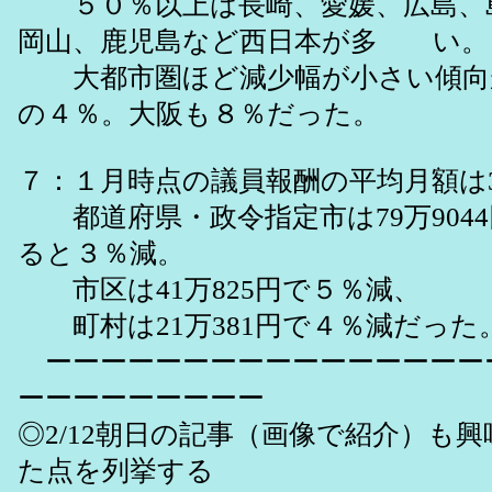
５０％以上は長崎、愛媛、広島、
岡山、鹿児島など西日本が多 い。
大都市圏ほど減少幅が小さい傾向
の４％。大阪も８％だった。
７：１月時点の議員報酬の平均月額は32
都道府県・政令指定市は79万904
ると３％減。
市区は41万825円で５％減、
町村は21万381円で４％減だった
ーーーーーーーーーーーーーーーー
ーーーーーーーーー
◎2/12朝日の記事（画像で紹介）も
た点を列挙する