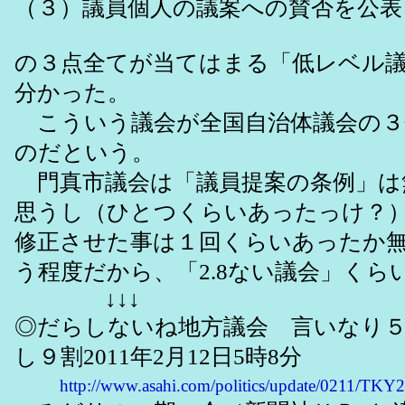
（３）議員個人の議案への賛否を公表
の３点全てが当てはまる「低レベル
分かった。
こういう議会が全国自治体議会の３
のだという。
門真市議会は「議員提案の条例」は
思うし（ひとつくらいあったっけ？
修正させた事は１回くらいあったか
う程度だから、「2.8ない議会」くら
↓↓↓
◎だらしないね地方議会 言いなり
し９割2011年2月12日5時8分
http://www.asahi.com/politics/update/0211/TK