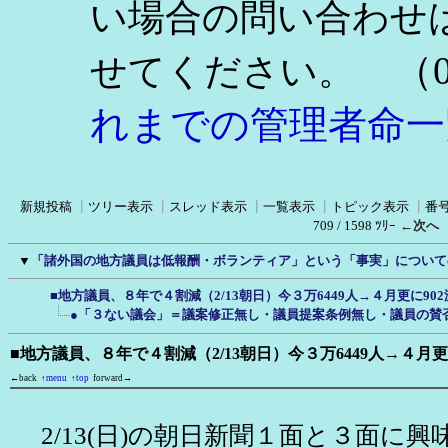
い場合の問い合わせ
（0
せてください。
れまでの管理者命一
新規投稿
┃
ツリー表示
┃
スレッド表示
┃
一覧表示
┃
トピック表示
┃
番
709 / 1598 ﾂﾘｰ
←次へ
▼
「諸外国の地方議員は低報酬・ボランティア」という「事実」について
■地方議員、８年で４割減（2/13朝日）今３万6449人→４月更に902
●「３ない議会」＝議案修正無し・議員提案条例無し・議員の賛
■地方議員、８年で４割減（2/13朝日）今３万6449人→４月更に
←back
↑menu
↑top
forward→
2/13(日)の朝日新聞１面と３面に