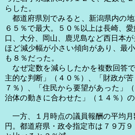
らした。
都道府県別でみると、新潟県内の地
６５％で最大。５０％以上は長崎、愛
口、大分、岡山、鹿児島など西日本が
ほど減少幅が小さい傾向があり、最小
も８％だった。
なぜ定数を減らしたかを複数回答で
主的な判断」（４０％）、「財政が苦
７％）、「住民から要望があった」（
治体の動きに合わせた」（１４％）
一方、１月時点の議員報酬の平均月
円。都道府県・政令指定市は７９万９