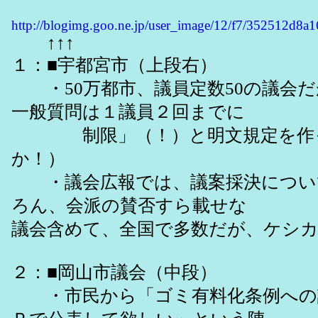
http://blogimg.goo.ne.jp/user_image/12/f7/352512d8
↑↑↑
１：■宇都宮市（上段右）
・50万都市、議員定数50の議会だ
一般質問は１議員２回までに
制限」（！）と明文規定を作っ
か！）
・議会広報では、議案採決につい
ろん、会派の賛否すら載せな い
議会含めて、全国で多数だが、ケシ
２：■岡山市議会（中段）
・市民から「ゴミ有料化条例への