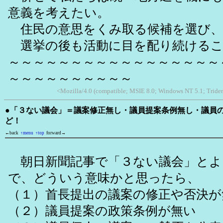
意義を考えたい。
住民の意思をくみ取る候補を選び、
選挙の後も活動に目を配り続ける
～～～～～～～～～～～～～～～～～
～～～～～～～～～～
<Mozilla/4.0 (compatible; MSIE 8.0; Windows NT 5.1; Tride
●「３ない議会」＝議案修正無し・議員提案条例無し・議員
ど！
←back
↑menu
↑top
forward→
朝日新聞記事で「３ない議会」とよ
で、どういう意味かと思ったら、
（１）首長提出の議案の修正や否決が
（２）議員提案の政策条例が無い