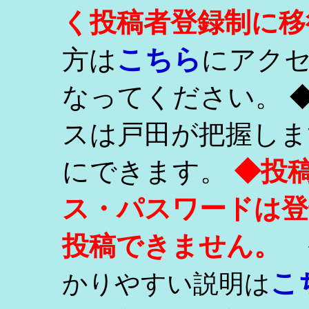
く投稿者登録制に移
こちら
方は
にアク
なってください。 
スは戸田が把握しま
にできます。
◆投
ス・パスワードは登
投稿できません。
こ
かりやすい説明は