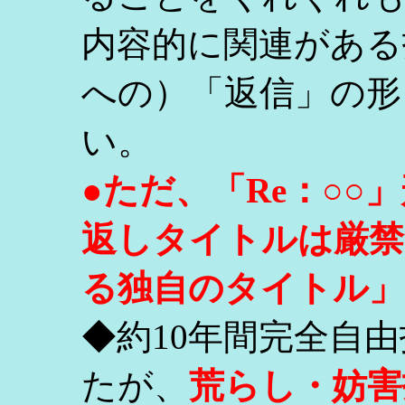
内容的に関連がある
への）「返信」の形
い。
●ただ、「Re：○
返しタイトルは厳禁
る独自のタイトル」
◆約10年間完全自
たが、
荒らし・妨害