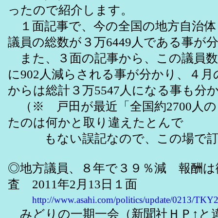
ったので紹介します。
１面記事で、今の全国の地方自治体・
議員の総数が３万6449人である事が
また、３面の記事から、この議員数
に902人減らされる事が分かり、４月
からは総計３万5547人になる事も分
（※ 戸田が最近「全国約2700人
たのは何かと取り違えたとんで
もない誤記なので、この場で訂
◎地方議員、８年で３９％減 報酬は
査 2011年2月13日１面
http://www.asahi.com/politics/update/0213/TK
みどりの一期一会（新聞社ＨＰ↑と