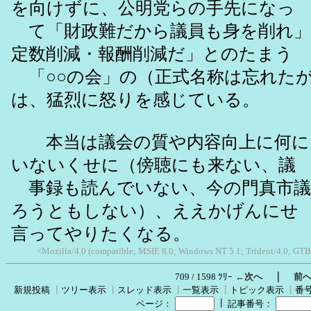
を向けずに、公明党らの手先になっ
て「財政難だから議員も身を削れ」
定数削減・報酬削減だ」とのたまう
「○○の会」の（正式名称は忘れた
は、猛烈に怒りを感じている。
本当は議会の質や内容向上に何に
いないくせに（傍聴にも来ない、議
事録も読んでいない、今の門真市議
ろうともしない）、ええかげんにせ
言ってやりたくなる。
<Mozilla/4.0 (compatible; MSIE 8.0; Windows NT 5.1; Trident/4.0; GTB
｜
709 / 1598 ﾂﾘｰ
←次へ
前
新規投稿
┃
ツリー表示
┃
スレッド表示
┃
一覧表示
┃
トピック表示
┃
番
┃
ページ：
記事番号：