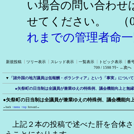
い場合の問い合わせ
（0
せてください。
れまでの管理者命一
新規投稿
┃
ツリー表示
┃
スレッド表示
┃
一覧表示
┃
トピック表示
┃
番
709 / 1598 ﾂﾘｰ
←次へ
▼
「諸外国の地方議員は低報酬・ボランティア」という「事実」について
●矢祭町の日当制は全議員が兼業ゆえの特殊例、議会機能向上と無
●矢祭町の日当制は全議員が兼業ゆえの特殊例、議会機能向
←back
↑menu
↑top
forward→
上記２本の投稿で述べた肝を合体さ