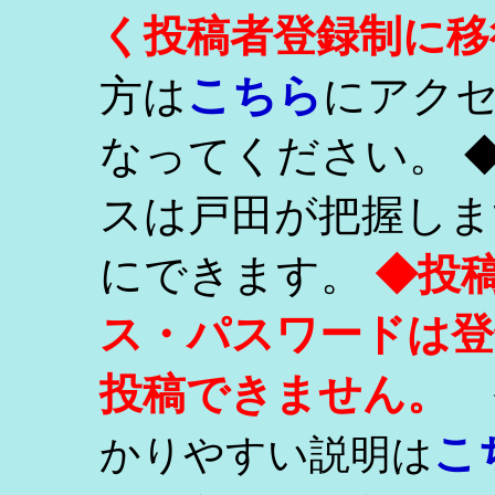
く投稿者登録制に移
こちら
方は
にアク
なってください。 
スは戸田が把握しま
にできます。
◆投
ス・パスワードは登
投稿できません。
こ
かりやすい説明は