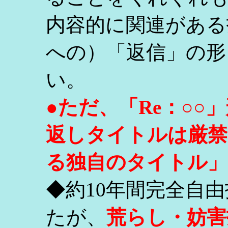
内容的に関連がある
への）「返信」の形
い。
●ただ、「Re：○
返しタイトルは厳禁
る独自のタイトル」
◆約10年間完全自
たが、
荒らし・妨害