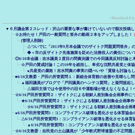
<Mozilla/4.0 (
▼
６月議会第２スレッド：沢山の重要な事が書けていないので順次投稿し
☆お待たせ！戸田の一般質問と答弁の動画２本をアップしました！
[管理人削除]
△ついでに「2013年9月本会議でのザイトク問題質問答弁」
◆＜市の反ザイトク先進施策を貶めた法務役人の責任について
◎6/10本会議：吉水議員２度目の問責決議での今田議員反対討論と
☆戸田の賛成討論！この10年を総括し、卑劣な沈黙共産党と体
●共産党の腐敗！吉水問責の事実の隠ぺいや「質疑も討論も
■6/16文教委・戸田の所管質問１：新総合体育館の改善や見晴らし
▲福田議員がブログで「戸田議員のヘンテコ質問」と疑問提起し
△福田主張では今使用中の旧６中運動場が使えなくなるよ！
☆6/16戸田所管質問２：ザイトクによる朝鮮人差別集会企画事件につ
★6/16戸田所管質問２：ザイトクによる朝鮮人差別集会企画事件
☆6/16戸田所管質問２：ザイトクによる朝鮮人差別集会企画事
●6/16戸田所管質問3：コンプライアンス破壊を悪化させる体育協会の
△6/16戸田所管質問3：コンプライアンス破壊を悪化させる体育協
▲6/16戸田所管質問3：コンプライアンス破壊を悪化させる体
☆6/16文教委：自民党の土山議員が「少年軟式野球連盟の不正問題