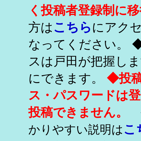
く投稿者登録制に移
こちら
方は
にアク
なってください。 
スは戸田が把握しま
にできます。
◆投
ス・パスワードは登
投稿できません。
こ
かりやすい説明は