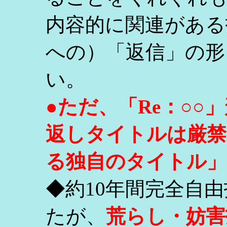
内容的に関連がある
への）「返信」の形
い。
●ただ、「Re：○
返しタイトルは厳禁
る独自のタイトル」
◆約10年間完全自
たが、
荒らし・妨害