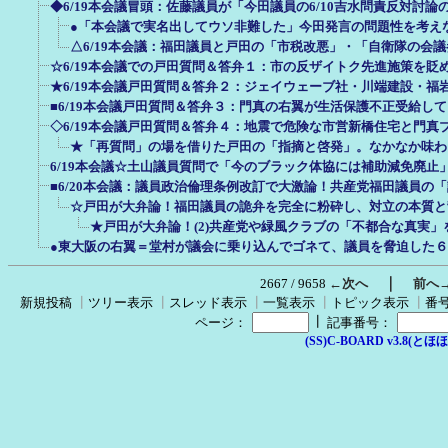
◆6/19本会議冒頭：佐藤議員が「今田議員の6/10吉水問責反対討
●「本会議で実名出してウソ非難した」今田発言の問題性を考え
△6/19本会議：福田議員と戸田の「市税改悪」・「自衛隊の会
☆6/19本会議での戸田質問＆答弁１：市の反ザイトク先進施策を貶
★6/19本会議戸田質問＆答弁２：ジェイウェーブ社・川端建設・福
■6/19本会議戸田質問＆答弁３：門真の右翼が生活保護不正受給し
◇6/19本会議戸田質問＆答弁４：地震で危険な市営新橋住宅と門真
★「再質問」の場を借りた戸田の「指摘と啓発」。なかなか味わ
6/19本会議☆土山議員質問で「今のブラック体協には補助減免廃止
■6/20本会議：議員政治倫理条例改訂で大激論！共産党福田議員の
☆戸田が大弁論！福田議員の詭弁を完全に粉砕し、対立の本質と背
★戸田が大弁論！(2)共産党や緑風クラブの「不都合な真実
●東大阪の右翼＝堂村が議会に乗り込んでゴネて、議員を脅迫した
｜
2667 / 9658
←次へ
前へ
新規投稿
┃
ツリー表示
┃
スレッド表示
┃
一覧表示
┃
トピック表示
┃
番
┃
ページ：
記事番号：
(SS)C-BOARD v3.8(とほほ改v