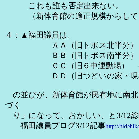
これも誰も否定出来ない。
（新体育館の適正規模からして、
４：▲福田議員は、
ＡＡ（旧トポス北半分）→【
ＢＢ（旧トポス南半分）→【
ＣＣ（旧６中運動場） →【光
ＤＤ（旧つどいの家・現在は市
の並びが、新体育館が民有地に南北
づく
り」になって、おかしい、と3/12
福田議員ブログ3/12記事
http://hidehi