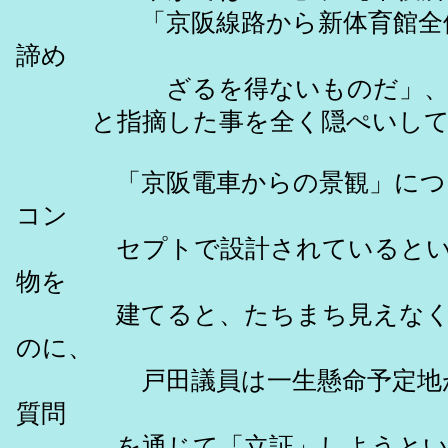
「京阪線路から新体育館全体を
諦め
ざるを得ないものだ」
と指摘した事を全く隠ぺいして
「京阪電車からの景観」について
コン
セプトで設計されているという担
物を
建てると、たちまち見えなくな
のに、
戸田議員は一生懸命予定地が新
質問
を通じて「立証」しようという