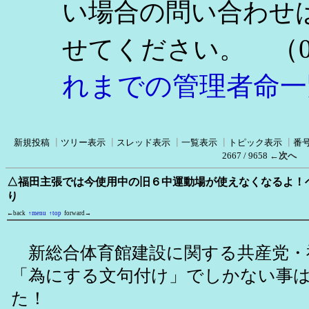
い場合の問い合わせ
（0
せてください。
れまでの管理者命一
新規投稿
┃
ツリー表示
┃
スレッド表示
┃
一覧表示
┃
トピック表示
┃
番
2667 / 9658
←次へ
△福田主張では今使用中の旧６中運動場が使えなくなるよ！
り
←back
↑menu
↑top
forward→
新総合体育館建設に関する共産党・
「為にする文句付け」でしかない事は
た！