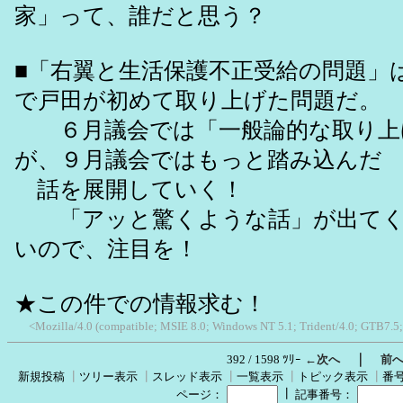
家」って、誰だと思う？
■「右翼と生活保護不正受給の問題」
で戸田が初めて取り上げた問題だ。
６月議会では「一般論的な取り上
が、９月議会ではもっと踏み込んだ
話を展開していく！
「アッと驚くような話」が出てく
いので、注目を！
★この件での情報求む！
<Mozilla/4.0 (compatible; MSIE 8.0; Windows NT 5.1; Trident/4.0; GTB7.5
｜
392 / 1598 ﾂﾘｰ
←次へ
前
新規投稿
┃
ツリー表示
┃
スレッド表示
┃
一覧表示
┃
トピック表示
┃
番
┃
ページ：
記事番号：