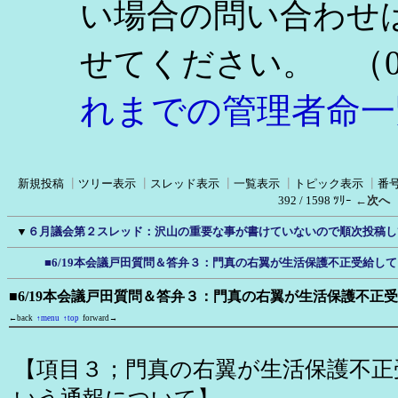
い場合の問い合わせ
（0
せてください。
れまでの管理者命一
新規投稿
┃
ツリー表示
┃
スレッド表示
┃
一覧表示
┃
トピック表示
┃
番
392 / 1598 ﾂﾘｰ
←次へ
▼
６月議会第２スレッド：沢山の重要な事が書けていないので順次投稿し
■6/19本会議戸田質問＆答弁３：門真の右翼が生活保護不正受給し
■6/19本会議戸田質問＆答弁３：門真の右翼が生活保護不正
←back
↑menu
↑top
forward→
【項目３；門真の右翼が生活保護不正