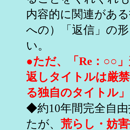
内容的に関連がある
への）「返信」の形
い。
●ただ、「Re：○
返しタイトルは厳禁
る独自のタイトル」
◆約10年間完全自
たが、
荒らし・妨害