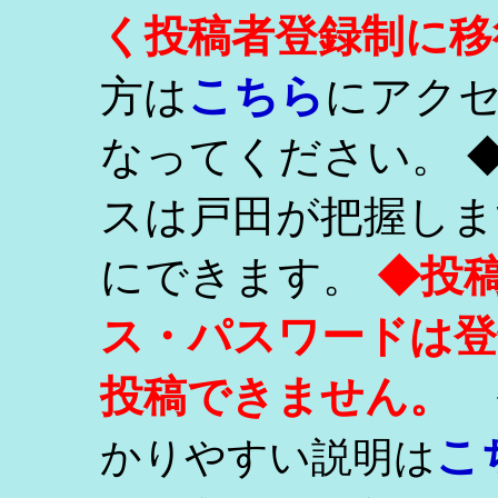
く投稿者登録制に移
こちら
方は
にアク
なってください。 
スは戸田が把握しま
にできます。
◆投
ス・パスワードは登
投稿できません。
こ
かりやすい説明は