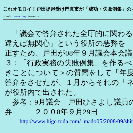
これオモロイ！戸田提起受け門真市が「成功・失敗例集」の
←back
↑menu
↑top
forward→
「議会で答弁された全庁的に関わる
違えば無関心」という役所の悪弊を
正すため、戸田が08年９月議会本会
３：「行政実務の失敗例集」を作るべ
きことについて＞の質問をして「年
答弁をさせたが、１月からそれの「
が役所内で出された。
参考：9月議会 戸田ひさよし議員
弁 ２００8年９月29日
http://www.hige-toda.com/_mado05/2008/09/shi