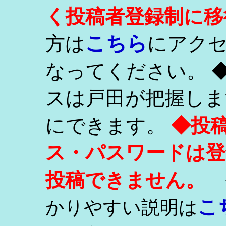
く投稿者登録制に移
こちら
方は
にアク
なってください。 
スは戸田が把握しま
にできます。
◆投
ス・パスワードは登
投稿できません。
こ
かりやすい説明は