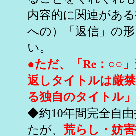
内容的に関連がある
への）「返信」の形
い。
●ただ、「Re：○
返しタイトルは厳禁
る独自のタイトル」
◆約10年間完全自
たが、
荒らし・妨害