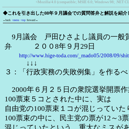
<Mozilla/4.0 (compatible; MSIE 6.0; Windows 98; .NET CL
◆これを引き出した08年９月議会での質問答弁と解説を紹介
←back
↑menu
↑top
forward→
9月議会 戸田ひさよし議員の一般
弁 ２００8年９月29日
http://www.hige-toda.com/_mado05/2008/09/shi
↓↓↓
３：「行政実務の失敗例集」を作る
2000年６月２５日の衆院選挙開票
100票束５コとされた中に、実は
自由党の100票束１コが混じっていた
100票束の中に、民主党の票が12～3票
混じっていたという、重大なミスが