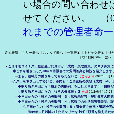
い場合の問い合わせ
（0
せてください。
れまでの管理者命一
新規投稿
┃
ツリー表示
┃
スレッド表示
┃
一覧表示
┃
トピック表示
┃
番
873 / 1598 ﾂﾘｰ
←次へ
▼
これオモロイ！戸田提起受け門真市が「成功・失敗例集」のネタ募集に
◆これを引き出した08年９月議会での質問答弁と解説を紹介します
まぁ、給料分の働きをしてもらわないと
ねこかぶり
09/2/8(日) 1:
☆戸田もネタ出しするけど、市民も「これ役所の失敗（成功）や」
◆取り急ぎ戸田から「役所の失敗例」を出しときます！（概略だ
◇取り急ぎ戸田からの「役所の失敗例」２
戸田
09/2/6(金) 17:24
◆戸田からの「役所の失敗例」３：広報未配布・契約異常の問題
◆戸田からの「役所の失敗例」４：広報での生活保護費説明。誤
◇戸田からの「役所の失敗例」５：議会答弁無視・審議会等
※09年１月以降の主たるツリーを上げて順番を整えるため