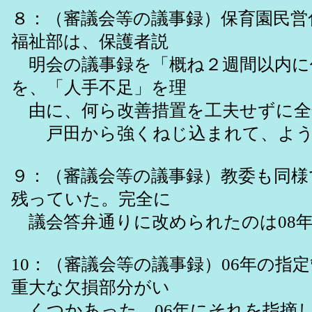
８：（審議会等の議事録）保育園民営
福祉部は、保護者説
明会の議事録を「概ね２週間以内に
を、「人手不足」を理
由に、何ら改善措置を工夫せずに全
戸田から強くねじ込まれて、よう
９：（審議会等の議事録）教委も同様
残っていた。完全に
議会答弁通りに改められたのは08
10：（審議会等の議事録）06年の指
重大な欠損部分がい
くつかあった。06年にそれを指摘し