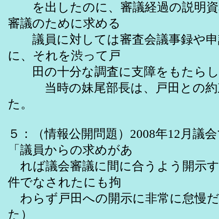
を出したのに、審議経過の説明資
審議のために求める
議員に対しては審査会議事録や申
に、それを渋って戸
田の十分な調査に支障をもたらし
当時の妹尾部長は、戸田との約束
た。
５：（情報公開問題）2008年12月
「議員からの求めがあ
れば議会審議に間に合うよう開示す
件でなされたにも拘
わらず戸田への開示に非常に怠慢だ
た）