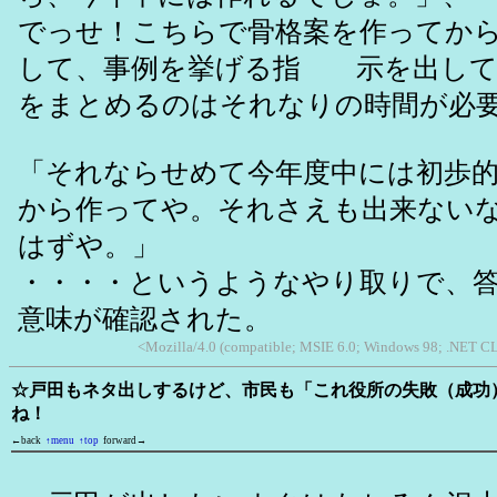
でっせ！こちらで骨格案を作ってか
して、事例を挙げる指 示を出して
をまとめるのはそれなりの時間が必
「それならせめて今年度中には初歩
から作ってや。それさえも出来ない
はずや。」
・・・・というようなやり取りで、
意味が確認された。
<Mozilla/4.0 (compatible; MSIE 6.0; Windows 98; .NET CL
☆戸田もネタ出しするけど、市民も「これ役所の失敗（成功
ね！
←back
↑menu
↑top
forward→