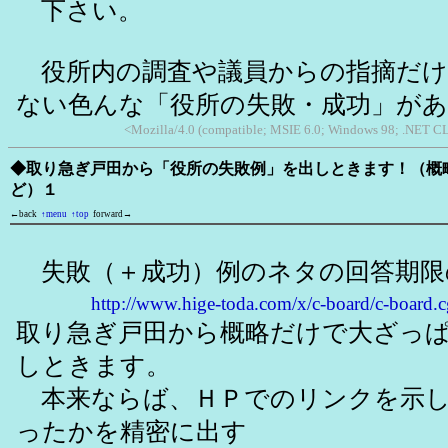
下さい。
役所内の調査や議員からの指摘だけ
ない色んな「役所の失敗・成功」が
<Mozilla/4.0 (compatible; MSIE 6.0; Windows 98; .NET CL
◆取り急ぎ戸田から「役所の失敗例」を出しときます！（概
ど）１
←back
↑menu
↑top
forward→
失敗（＋成功）例のネタの回答期限の
http://www.hige-toda.com/x/c-board/c-boar
取り急ぎ戸田から概略だけで大ざっ
しときます。
本来ならば、ＨＰでのリンクを示し
ったかを精密に出す