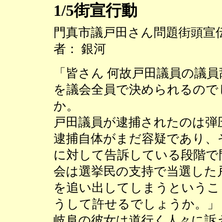
1/5街宣行動
門真市議戸田さん問題街頭宣
者： 銀河
「皆さん 何故戸田議員の議員
を議会全員で決められるので
か。
戸田議員が逮捕されたのは弾
逮捕自体がまだ容疑であり、
に対して告訴している段階で
会は選挙民の支持で当選した
を追い出してしまうというこ
うして許せるでしょうか。」
岐阜の彼女は道行く人々に訴