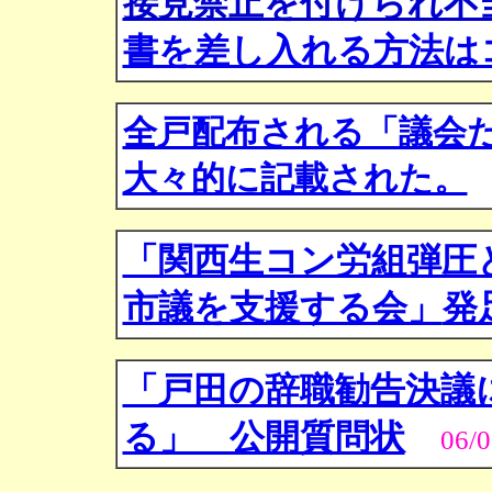
接見禁止を付けられ不
書を差し入れる方法は
全戸配布される「議会
大々的に記載された。
「関西生コン労組弾圧
市議を支援する会」
発
「戸田の辞職勧告決議
る」 公開質問状
06/0