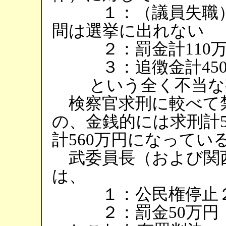
１：（議員失職）公
間は選挙に出れない
２：罰金計110万
３：追徴金計450
という全く不当な有
検察官求刑に較べて
の、金銭的には求刑計5
計560万円になってい
武委員長（および関
は、
１：公民権停止
２：罰金50万円