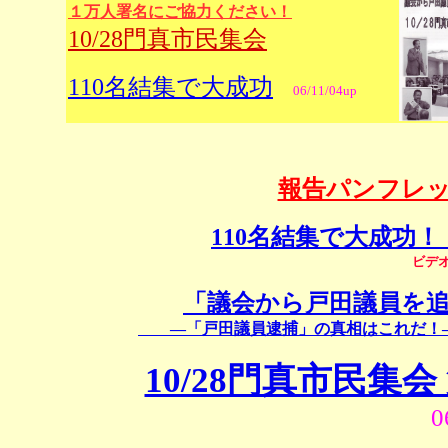
１万人署名にご協力ください！
10/28門真市民集会
110名結集で大成功
06/11/04up
報告パンフレッ
110名結集で大成功
ビデ
「議会から戸田議員を追放
―「戸田議員逮捕」の真相はこれだ！―
10/28門真市民集
0