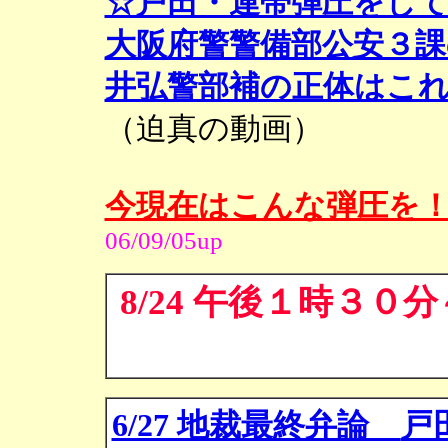
☆戸田・連帯弾圧をし
大阪府警警備部公安３課
井弘警部補の正体はこ
（迫真の動画）
今現在はこんな弾圧を
06/09/05up
8/24 午後１時３
6/27 地裁最終弁論
戸