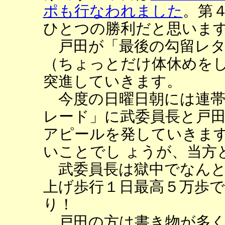
ポも行なわれました
。第
ひとつの勝利だと思いま
戸田が「最後の勾留レタ
（ちょっとだけ体休めをし
突進していきます。
今度の日曜日朝には連帯春
レード」に武委員長と戸田
アピールを発していきま
いことでし ょうが、当方
武委員長は獄中でなんと！
上げ歩行１日最高５万歩で
り！
戸田の方は書き物が多く