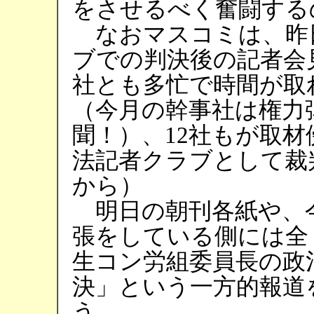
をさせるべく奮闘する
なおマスコミは、昨
ブでの判決後の記者会
社とも多忙で時間が取
（今月の幹事社は権力
聞！）、12社もが取
法記者クラブとして裁
から）
明日の朝刊各紙や、
張をしている側には全
生コン労組委員長の政
決」という一方的報道
う。