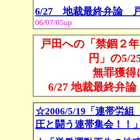
6/27 地裁最終弁論
06/07/05up
戸田への「禁錮２年
円」の5/
無罪獲得
6/27 地裁最終弁論
☆2006/5/19「連
圧と闘う連帯集会！！