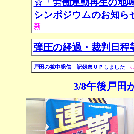
☆「労働運動再生の地
シンポジウムのお知ら
新
弾圧の経過・裁判日程
戸田の獄中発信 記録集ＵＰしました
0
3/8午後戸