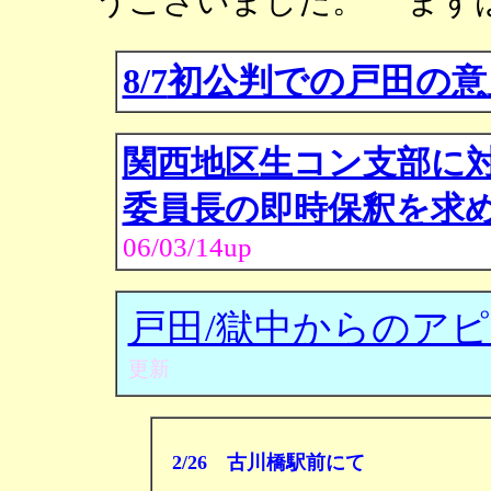
うございました。 まず
8/7
初公判での戸田の意
関西地区生コン支部に
委員長の即時保釈を求
06/03/14up
戸田/獄中からのア
更新
2/26 古川橋駅前にて