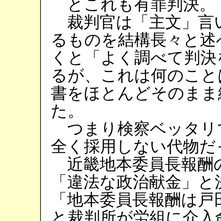
とこれも有罪判決。
裁判官は「主文」言
るものを結構長々と述
くと「よく調べて判決
るが、これは何のこと
書をほとんどそのまま
た。
つまり検察ベッタリ
全く採用しない代物だ
近畿地本委員長報酬の
「違法な政治献金」と
「地本委員長報酬は戸
と裁判所が労組に介入