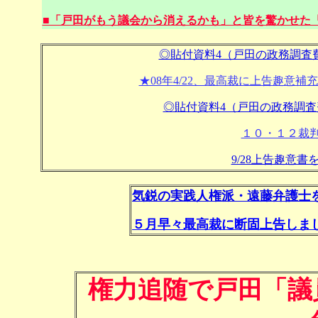
■「戸田がもう議会から消えるかも」と皆を驚かせた「
◎貼付資料4（戸田の政務調査
★08年4/22、最高裁に上告趣意
◎貼付資料4（戸田の政務調
１０・１２裁
9/28上告趣意
気鋭の実践人権派・遠藤弁護士を
５月早々最高裁に断固上告しま
権力追随で戸田「議員