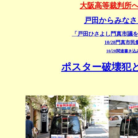
大阪高等裁判所へ
戸田からみなさ
「戸田ひさよし門真市議
10/28門真市
/
10
28関連書き込
ポスター破壊犯