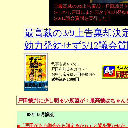
◎最高裁の3/9上告棄却＝戸田議員
◎しかし戸田にまだ届かず効力発効
◎3/12議会質問を実行した！
最高裁の3/9上告棄却
効力発効せず3/12議会
刑事も読んでる。
戸田を知る本はコレ！
お申し込みは戸田事務所へ
送料込み1,500円
戸田裁判に少し明るい展望が：最高裁はちゃん
08年６月議会
■「戸田がもう議会から消えるかも」と皆を驚かせた「