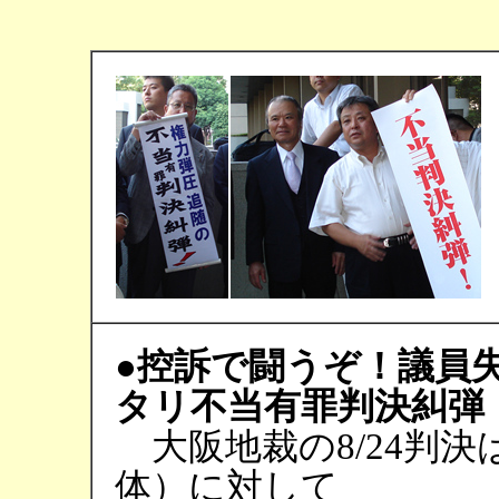
●
控訴で闘うぞ！議員失
タリ不当有罪判決糾弾
大阪地裁の8/24判
体）に対して