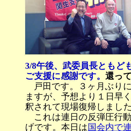
3/8午後、武委員長とも
ご支援に感謝です。
還って来た
戸田です。３ヶ月ぶりに
ますが、予想より１日早く
釈されて現場復帰しまし
これは連日の反弾圧行動
げです。本日は
国会内で連