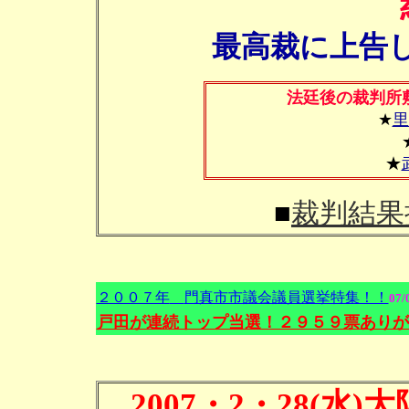
最高裁に上告
法廷後の裁判所
★
里
★
■
裁判結果
２００７年
門真市市議会議員選挙特集！！
07/
戸田が連続トップ当選！２９５９票ありが
2007・2・28(水