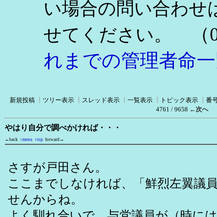
い場合の問い合わせ
（0
せてください。
れまでの管理者命一
新規投稿
┃
ツリー表示
┃
スレッド表示
┃
一覧表示
┃
トピック表示
┃
番
4761 / 9658
←次へ
やはり自分で調べかければ・・・
←back
↑menu
↑top
forward→
さすが戸田さん。
ここまでしなければ、「鮮烈左翼議
せんからね。
よく馴れ合いで、与党議員が（時に