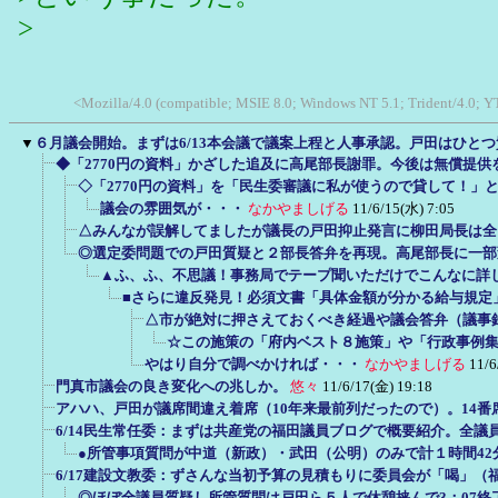
>
<Mozilla/4.0 (compatible; MSIE 8.0; Windows NT 5.1; Trident/4.0;
▼
６月議会開始。まずは6/13本会議で議案上程と人事承認。戸田はひと
◆「2770円の資料」かざした追及に高尾部長謝罪。今後は無償提供
◇「2770円の資料」を「民生委審議に私が使うので貸して！」
議会の雰囲気が・・・
なかやましげる
11/6/15(水) 7:05
△みんなが誤解してましたが議長の戸田抑止発言に柳田局長は全
◎選定委問題での戸田質疑と２部長答弁を再現。高尾部長に一部
▲ふ、ふ、不思議！事務局でテープ聞いただけでこんなに詳
■さらに違反発見！必須文書「具体金額が分かる給与規定
△市が絶対に押さえておくべき経過や議会答弁（議事
☆この施策の「府内ベスト８施策」や「行政事例
やはり自分で調べかければ・・・
なかやましげる
11/6
門真市議会の良き変化への兆しか。
悠々
11/6/17(金) 19:18
アハハ、戸田が議席間違え着席（10年来最前列だったので）。14番
6/14民生常任委：まずは共産党の福田議員ブログで概要紹介。全議
●所管事項質問が中道（新政）・武田（公明）のみで計１時間42分
6/17建設文教委：ずさんな当初予算の見積もりに委員会が「喝」（
◎ほぼ全議員質疑し所管質問は戸田ら５人で休憩挟んで3：07終