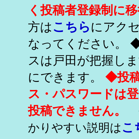
く投稿者登録制に移
こちら
方は
にアク
なってください。 
スは戸田が把握しま
にできます。
◆投
ス・パスワードは登
投稿できません。
こ
かりやすい説明は