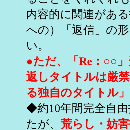
内容的に関連がある
への）「返信」の形
い。
●ただ、「Re：○
返しタイトルは厳禁
る独自のタイトル」
◆約10年間完全自
たが、
荒らし・妨害