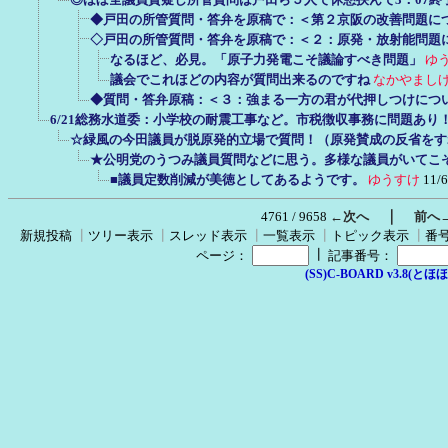
◆戸田の所管質問・答弁を原稿で：＜第２京阪の改善問題に
◇戸田の所管質問・答弁を原稿で：＜２：原発・放射能問題
なるほど、必見。「原子力発電こそ議論すべき問題」
ゆ
議会でこれほどの内容が質問出来るのですね
なかやまし
◆質問・答弁原稿：＜３：強まる一方の君が代押しつけにつ
6/21総務水道委：小学校の耐震工事など。市税徴収事務に問題あり
☆緑風の今田議員が脱原発的立場で質問！（原発賛成の反省をす
★公明党のうつみ議員質問などに思う。多様な議員がいてこ
■議員定数削減が美徳としてあるようです。
ゆうすけ
11/6
｜
4761 / 9658
←次へ
前へ
新規投稿
┃
ツリー表示
┃
スレッド表示
┃
一覧表示
┃
トピック表示
┃
番
┃
ページ：
記事番号：
(SS)C-BOARD v3.8(とほほ改v