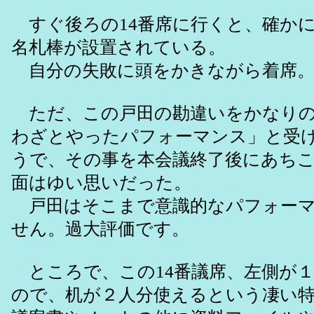
すぐ後ろの14番席に行くと、確か
名札棒が設置されている。
自分の失敗に頭をかきながら着席
ただ、この戸田の勘違いをかなりの
わざとやったパフォーマンス」と受
うで、その事を本会議終了後にあち
面はゆい思いだった。
戸田はそこまで意識的なパフォーマ
せん。過大評価です。
ところで、この14番議席、左側が
ので、机が２人分使えるという凄い