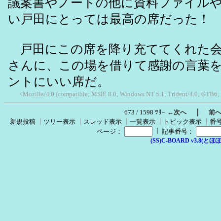
議案書やノートの他に資料ファイル
い戸田にとっては最高の席だった！
戸田にこの席を降り充ててくれた会
さんに、この場を借りて感謝の言葉
ントにいい席だ。
<Mozilla/4.0 (compatible; MSIE 8.0; Windows NT 5.1; Trident/4.0; GTB6;
｜
673 / 1598 ﾂﾘｰ
←次へ
前
新規投稿
┃
ツリー表示
┃
スレッド表示
┃
一覧表示
┃
トピック表示
┃
番
┃
ページ：
記事番号：
(SS)C-BOARD v3.8(とほほ改v