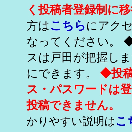
く投稿者登録制に移
こちら
方は
にアク
なってください。 
スは戸田が把握しま
にできます。
◆投
ス・パスワードは登
投稿できません。
こ
かりやすい説明は