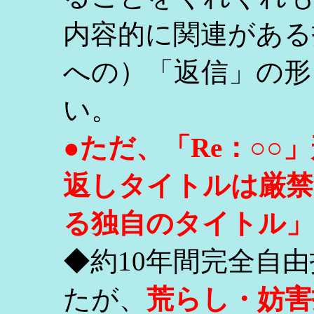
内容的に関連がある
への）「返信」の形
い。
●ただ、「Re：○
返しタイトルは厳禁
る独自のタイトル」
◆約10年間完全自
たが、
荒らし・妨害