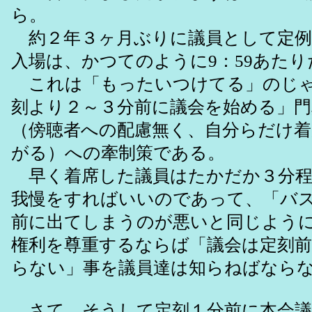
ら。
約２年３ヶ月ぶりに議員として定例
入場は、かつてのように9：59あたり
これは「もったいつけてる」のじゃ
刻より２～３分前に議会を始める」門
（傍聴者への配慮無く、自分らだけ
がる）への牽制策である。
早く着席した議員はたかだか３分程
我慢をすればいいのであって、「バ
前に出てしまうのが悪いと同じよう
権利を尊重するならば「議会は定刻
らない」事を議員達は知らねばなら
さて、そうして定刻１分前に本会議