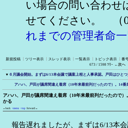
い場合の問い合わせ
（0
せてください。
れまでの管理者命一
新規投稿
┃
ツリー表示
┃
スレッド表示
┃
一覧表示
┃
トピック表示
┃
番
673 / 1598 ﾂﾘｰ
←次へ
▼
６月議会開始。まずは6/13本会議で議案上程と人事承認。戸田はひと
アハハ、戸田が議席間違え着席（10年来最前列だったので）。14番
アハハ、戸田が議席間違え着席（10年来最前列だったので）
かる
←back
↑menu
↑top
forward→
報告遅れましたが、まずは6/13本