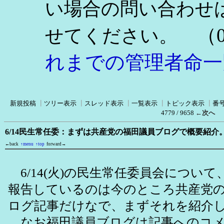
い場合の問い合わせ
（0
せてください。
れまでの管理者命一
新規投稿
┃
ツリー表示
┃
スレッド表示
┃
一覧表示
┃
トピック表示
┃
番
4779 / 9658
←次へ
6/14民生常任委：まずは共産党の福田議員ブログで概要紹
←back
↑menu
↑top
forward→
6/14(火)の民生常任委員会につい
報告しているのは今のところ共産党
ログ記事だけなで、まずそれを紹介
なお福田議員ブログは記事へのコメ