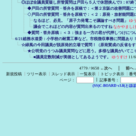
◎ほぼ全議員質疑し所管質問は戸田ら５人で休憩挟んで3：07終
◆戸田の所管質問・答弁を原稿で：＜第２京阪の改善問題に
◇戸田の所管質問・答弁を原稿で：＜２：原発・放射能問題
なるほど、必見。「原子力発電こそ議論すべき問題」
ゆ
議会でこれほどの内容が質問出来るのですね
なかやまし
◆質問・答弁原稿：＜３：強まる一方の君が代押しつけにつ
6/21総務水道委：小学校の耐震工事など。市税徴収事務に問題あり
☆緑風の今田議員が脱原発的立場で質問！（原発賛成の反省をす
★公明党のうつみ議員質問などに思う。多様な議員がいてこ
■議員定数削減が美徳としてあるようです。
ゆうすけ
11/6
｜
4779 / 9658
←次へ
前へ
新規投稿
┃
ツリー表示
┃
スレッド表示
┃
一覧表示
┃
トピック表示
┃
番
┃
ページ：
記事番号：
(SS)C-BOARD v3.8(とほほ改v