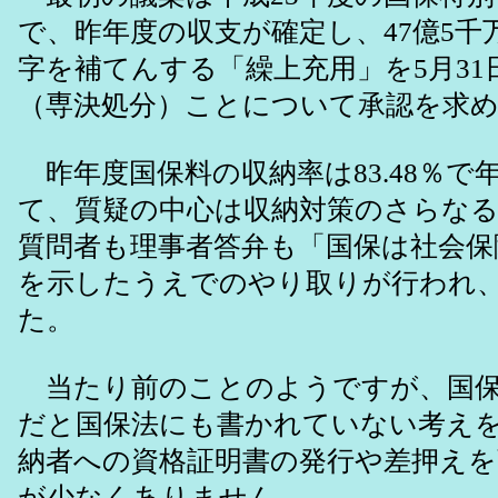
で、昨年度の収支が確定し、47億5千
字を補てんする「繰上充用」を5月31
（専決処分）ことについて承認を求
昨年度国保料の収納率は83.48％で
て、質疑の中心は収納対策のさらな
質問者も理事者答弁も「国保は社会保
を示したうえでのやり取りが行われ
た。
当たり前のことのようですが、国保
だと国保法にも書かれていない考え
納者への資格証明書の発行や差押えを
が少なくありません。