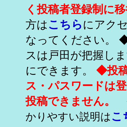
く投稿者登録制に移
こちら
方は
にアク
なってください。 
スは戸田が把握しま
にできます。
◆投
ス・パスワードは登
投稿できません。
こ
かりやすい説明は