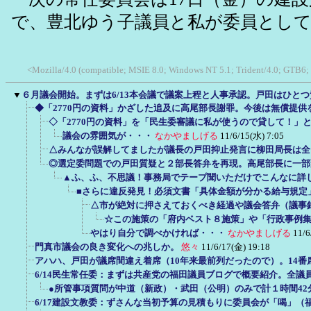
で、豊北ゆう子議員と私が委員とし
<Mozilla/4.0 (compatible; MSIE 8.0; Windows NT 5.1; Trident/4.0; GTB6;
▼
６月議会開始。まずは6/13本会議で議案上程と人事承認。戸田はひと
◆「2770円の資料」かざした追及に高尾部長謝罪。今後は無償提供
◇「2770円の資料」を「民生委審議に私が使うので貸して！」
議会の雰囲気が・・・
なかやましげる
11/6/15(水) 7:05
△みんなが誤解してましたが議長の戸田抑止発言に柳田局長は全
◎選定委問題での戸田質疑と２部長答弁を再現。高尾部長に一部
▲ふ、ふ、不思議！事務局でテープ聞いただけでこんなに詳
■さらに違反発見！必須文書「具体金額が分かる給与規定
△市が絶対に押さえておくべき経過や議会答弁（議事
☆この施策の「府内ベスト８施策」や「行政事例
やはり自分で調べかければ・・・
なかやましげる
11/6
門真市議会の良き変化への兆しか。
悠々
11/6/17(金) 19:18
アハハ、戸田が議席間違え着席（10年来最前列だったので）。14番
6/14民生常任委：まずは共産党の福田議員ブログで概要紹介。全議
●所管事項質問が中道（新政）・武田（公明）のみで計１時間42分
6/17建設文教委：ずさんな当初予算の見積もりに委員会が「喝」（