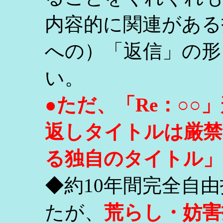
内容的に関連がある
への）「返信」の形
い。
●ただ、「Re：○
返しタイトルは厳禁
る独自のタイトル」
◆約10年間完全自
たが、
荒らし・妨害