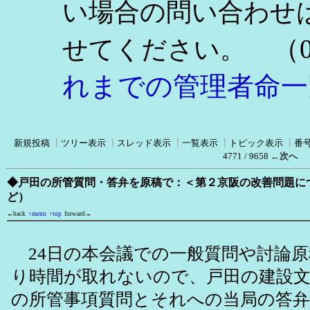
い場合の問い合わせ
（0
せてください。
れまでの管理者命一
新規投稿
┃
ツリー表示
┃
スレッド表示
┃
一覧表示
┃
トピック表示
┃
番
4771 / 9658
←次へ
◆戸田の所管質問・答弁を原稿で：＜第２京阪の改善問題に
ど）
←back
↑menu
↑top
forward→
24日の本会議での一般質問や討論原
り時間が取れないので、戸田の建設文
の所管事項質問とそれへの当局の答