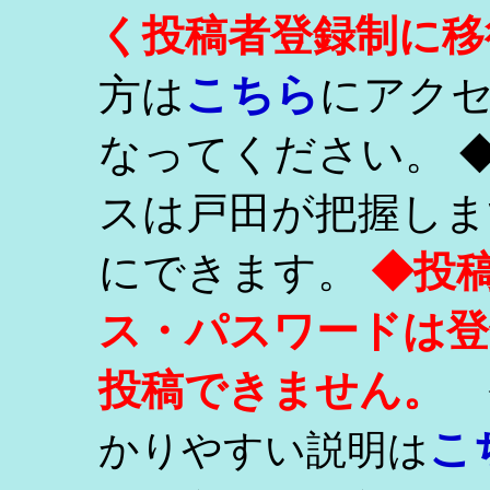
く投稿者登録制に移
こちら
方は
にアク
なってください。 
スは戸田が把握しま
にできます。
◆投
ス・パスワードは登
投稿できません。
こ
かりやすい説明は