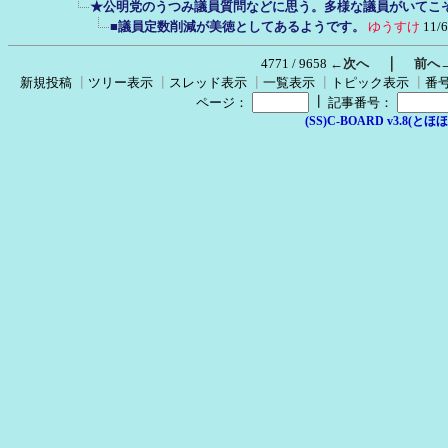
★公明党のうつみ議員質問などに思う。多様な議員がいてこ
■議員定数削減が美徳としてあるようです。
ゆうすけ
11/6
｜
4771 / 9658
←次へ
前へ
新規投稿
┃
ツリー表示
┃
スレッド表示
┃
一覧表示
┃
トピック表示
┃
番
┃
ページ：
記事番号：
(SS)C-BOARD v3.8(とほほ改v