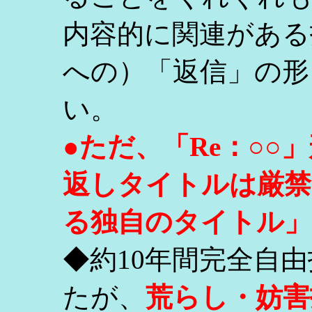
内容的に関連がある
への）「返信」の形
い。
●ただ、「Re：○
返しタイトルは厳禁
る独自のタイトル」
◆約10年間完全自
たが、
荒らし・妨害