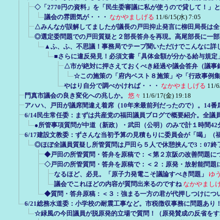
◇「2770円の資料」を「民生委審議に私が使うので貸して！」
議会の雰囲気が・・・
なかやましげる
11/6/15(水) 7:05
△みんなが誤解してましたが議長の戸田抑止発言に柳田局長は全
◎選定委問題での戸田質疑と２部長答弁を再現。高尾部長に一部
▲ふ、ふ、不思議！事務局でテープ聞いただけでこんなに詳
■さらに違反発見！必須文書「具体金額が分かる給与規定
△市が絶対に押さえておくべき経過や議会答弁（議事
☆この施策の「府内ベスト８施策」や「行政事例
やはり自分で調べかければ・・・
なかやましげる
11/6
門真市議会の良き変化への兆しか。
悠々
11/6/17(金) 19:18
アハハ、戸田が議席間違え着席（10年来最前列だったので）。14番
6/14民生常任委：まずは共産党の福田議員ブログで概要紹介。全議
●所管事項質問が中道（新政）・武田（公明）のみで計１時間42分
6/17建設文教委：ずさんな当初予算の見積もりに委員会が「喝」（
◎ほぼ全議員質疑し所管質問は戸田ら５人で休憩挟んで3：07終
◆戸田の所管質問・答弁を原稿で：＜第２京阪の改善問題に
◇戸田の所管質問・答弁を原稿で：＜２：原発・放射能問題
なるほど、必見。「原子力発電こそ議論すべき問題」
ゆ
議会でこれほどの内容が質問出来るのですね
なかやまし
◆質問・答弁原稿：＜３：強まる一方の君が代押しつけにつ
6/21総務水道委：小学校の耐震工事など。市税徴収事務に問題あり
☆緑風の今田議員が脱原発的立場で質問！（原発賛成の反省をす