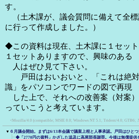
す。
（土木課が、議会質問に備えて全標
に行って作成しました。）
◆この資料は現在、土木課に１セット
１セットありますので、興味のある
人はぜひ見て下さい。
戸田はおいおいと、「これは絶対
識」をパソコンでワードの図で再現
した上で、それへの改善案（対案）
っていこうと考えています。
<Mozilla/4.0 (compatible; MSIE 8.0; Windows NT 5.1; Trident/4.0; GTB6; 
▼
６月議会開始。まずは6/13本会議で議案上程と人事承認。戸田はひと
◆「2770円の資料」かざした追及に高尾部長謝罪。今後は無償提供