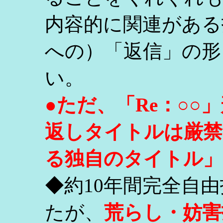
内容的に関連がある
への）「返信」の形
い。
●ただ、「Re：○
返しタイトルは厳禁
る独自のタイトル」
◆約10年間完全自
たが、
荒らし・妨害