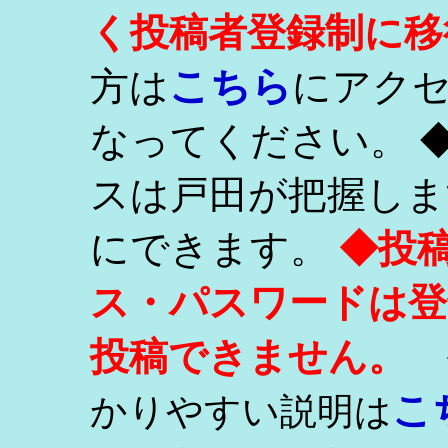
く投稿者登録制に移
こちら
方は
にアク
なってください。 
スは戸田が把握しま
にできます。
◆投
ス・パスワードは登
投稿できません。
こ
かりやすい説明は