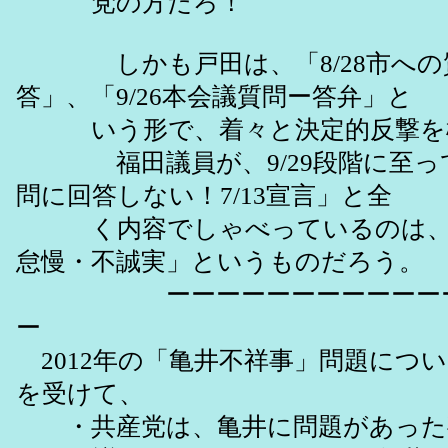
党の方だろ！
しかも戸田は、「8/28市への質
答」、「9/26本会議質問ー答弁」と
いう形で、着々と決定的反撃を
福田議員が、9/29段階に至っ
問に回答しない！7/13宣言」と全
く内容でしゃべっているのは、
怠慢・不誠実」というものだろう。
ーーーーーーーーーーーー
ー
2012年の「亀井不祥事」問題について
を受けて、
・共産党は、亀井に問題があった