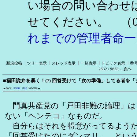
い場合の問い合わせ
（0
せてください。
れまでの管理者命一
新規投稿
┃
ツリー表示
┃
スレッド表示
┃
一覧表示
┃
トピック表示
┃
番
2632 / 9658
←次へ
■福田詭弁を暴く！(7) 回答受けて「次の準備」してる者を
←back
↑menu
↑top
forward→
門真共産党の「戸田非難の論理」は
ない「ヘンテコ」なものだ。
自分らはそれを得意がってるようだ
「回答受けたのにダンマリ」、とい