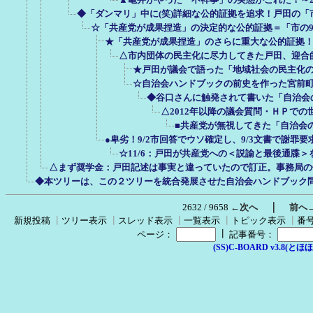
◆「ダンマリ」中に(笑)詳細な公的証拠を追求！戸田の「市
☆「共産党が成果捏造」の決定的な公的証拠＝「市の9
★「共産党が成果捏造」のさらに重大な公的証拠！「
△市内団体の民主化に尽力してきた戸田、迎合
★戸田が議会で語った「地域社会の民主化の
☆自治会ハンドブックの前史を作った宮前町
◆谷口さんに触発されて書いた「自治会
△2012年以降の議会質問・ＨＰで
■共産党が無視してきた「自治会
●卑劣！9/2市回答でウソ確定し、9/3文書で謝罪
☆11/6：戸田が共産党への＜説諭と最後通牒＞
△まず奨学金：戸田記述は事実と違っていたので訂正。事務局の
◆本ツリーは、この２ツリーを統合発展させた自治会ハンドブック
｜
2632 / 9658
←次へ
前へ
新規投稿
┃
ツリー表示
┃
スレッド表示
┃
一覧表示
┃
トピック表示
┃
番
┃
ページ：
記事番号：
(SS)C-BOARD v3.8(とほほ改v