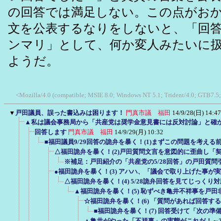
の回答では満足しない。この点がお
文を公表するなりをしないと、「回
ンマリ」として、何か変人みたいに
ようだ。
<Mozilla/4.0 (compatible; MSIE 8.0; Windows NT 5.1; Trident/4.0; GTB7.5
▼
戸田議員、誤った書込みは困ります！
門真市議 福田
14/9/28(日) 14:47
▲私は議会事務局から「共産党は奨学金意見書には反対討論」と確
回答します
門真市議 福田
14/9/29(月) 10:32
■福田議員9/29回答の詭弁を暴く！(1)まずこの問題を考え
△福田詭弁を暴く！(2)戸田質問文言を意図的に歪曲し「
※補足：戸田紹介の「共産党の5/28回答」の戸田質
●福田詭弁を暴く！(3) アハハ、「議会で取り上げた事が
△福田詭弁を暴く！(4) 5/28詭弁回答を見てじっく
▲福田詭弁を暴く！(5) 恥ずべき亀井不祥事を戸
☆福田詭弁を暴く！(6) 「質問があれば回答す
■福田詭弁を暴く！(7) 回答受けて「次の
▲亀井がやった「不祥事」の実態がこれだ！～2