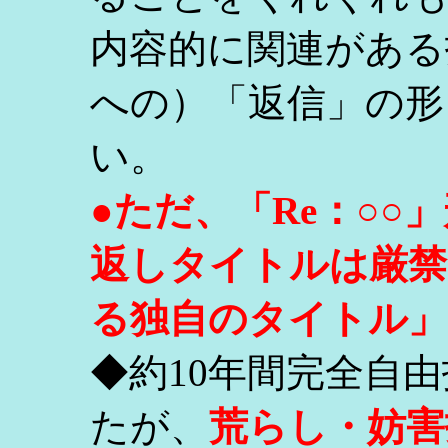
内容的に関連がある
への）「返信」の形
い。
●ただ、「Re：○
返しタイトルは厳禁
る独自のタイトル」
◆約10年間完全自
たが、
荒らし・妨害