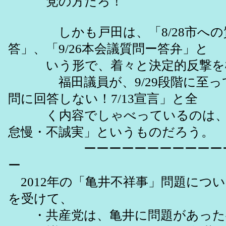
党の方だろ！
しかも戸田は、「8/28市への質
答」、「9/26本会議質問ー答弁」と
いう形で、着々と決定的反撃を
福田議員が、9/29段階に至っ
問に回答しない！7/13宣言」と全
く内容でしゃべっているのは、
怠慢・不誠実」というものだろう。
ーーーーーーーーーーーー
ー
2012年の「亀井不祥事」問題について
を受けて、
・共産党は、亀井に問題があった