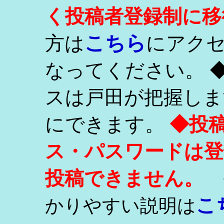
く投稿者登録制に移
こちら
方は
にアク
なってください。 
スは戸田が把握しま
にできます。
◆投
ス・パスワードは登
投稿できません。
こ
かりやすい説明は