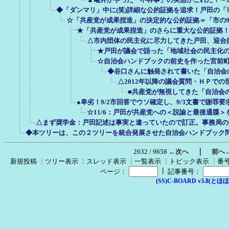
◆「ダンマリ」中に(笑)詳細な公的証拠を追求！戸田の「市
☆「共産党が成果捏造」の決定的な公的証拠＝「市の9
★「共産党が成果捏造」のさらに重大な公的証拠！「
△市内団体の民主化に尽力してきた戸田、迎合
★戸田が議会で語った「地域社会の民主化の
☆自治会ハンドブックの前史を作った宮前町
◆谷口さんに触発されて書いた「自治会
△2012年以降の議会質問・ＨＰで
■共産党が無視してきた「自治会
●卑劣！9/2市回答でウソ確定し、9/3文書で謝罪
☆11/6：戸田が共産党への＜説諭と最後通牒＞
△まず奨学金：戸田記述は事実と違っていたので訂正。事務局の
◆本ツリーは、この２ツリーを統合発展させた自治会ハンドブック
｜
2632 / 9658
←次へ
前へ
新規投稿
┃
ツリー表示
┃
スレッド表示
┃
一覧表示
┃
トピック表示
┃
番
┃
ページ：
記事番号：
(SS)C-BOARD v3.8(とほほ改v