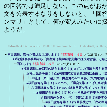
の回答では満足しない。この点がお
文を公表するなりをしないと、「回
ンマリ」として、何か変人みたいに
ようだ。
<Mozilla/4.0 (compatible; MSIE 8.0; Windows NT 5.1; Trident/4.0; GTB7.5
▼
戸田議員、誤った書込みは困ります！
門真市議 福田
14/9/28(日) 14:47
▲私は議会事務局から「共産党は奨学金意見書には反対討論」と確
回答します
門真市議 福田
14/9/29(月) 10:32
■福田議員9/29回答の詭弁を暴く！(1)まずこの問題を考え
△福田詭弁を暴く！(2)戸田質問文言を意図的に歪曲し「
※補足：戸田紹介の「共産党の5/28回答」の戸田質
●福田詭弁を暴く！(3) アハハ、「議会で取り上げた事が
△福田詭弁を暴く！(4) 5/28詭弁回答を見てじっく
▲福田詭弁を暴く！(5) 恥ずべき亀井不祥事を戸
☆福田詭弁を暴く！(6) 「質問があれば回答す
■福田詭弁を暴く！(7) 回答受けて「次の
▲亀井がやった「不祥事」の実態がこれだ！～2