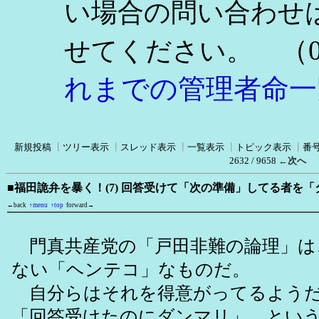
い場合の問い合わせ
（0
せてください。
れまでの管理者命一
新規投稿
┃
ツリー表示
┃
スレッド表示
┃
一覧表示
┃
トピック表示
┃
番
2632 / 9658
←次へ
■福田詭弁を暴く！(7) 回答受けて「次の準備」してる者を
←back
↑menu
↑top
forward→
門真共産党の「戸田非難の論理」は
ない「ヘンテコ」なものだ。
自分らはそれを得意がってるようだ
「回答受けたのにダンマリ」、とい