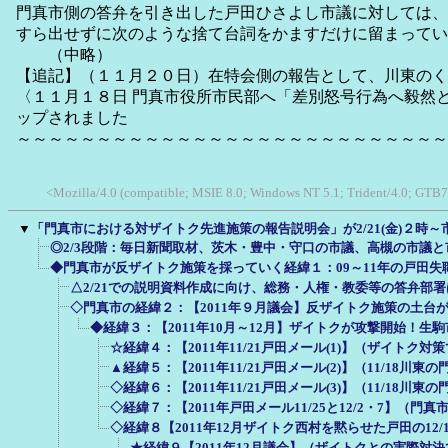
門真市側の答弁を引き出した戸田ひさよし市議に対しては、
すら出せずに次のような捨て台詞をかますだけに留まってい
（中略）
【追記】（１１月２０日）在特会側の報告として、川東のく
〈１１月１８日 門真市役所市民部へ「差別怒号行為へ毅然
ップされました
～～～～～～～～～～～～～～～～～～～～～～～～～～～
<Mozilla/4.0 (compatible; MSIE 8.0; Windows NT 5.1; Trident/4.0; GTB7
▼
「門真市における対ザイトク先進施策の報告説明会」が2/21(金)２時
◎2/3段階：毎日新聞取材、茨木・豊中・守口の市議、高槻の市議
◆門真市が反ザイトク施策を採っていく経緯１：09～11年の戸田失
△2/21での説明資料作成に向け、総務・人権・教委等の答弁部
◇門真市の経緯２：【2011年９月議会】反ザイトク施策の土台
◆経緯３：【2011年10月～12月】ザイトクが攻撃開始！生
☆経緯４：【2011年11/21戸田メール(1)】（ザイトク
▲経緯５：【2011年11/21戸田メール(2)】（11/18川
◇経緯６：【2011年11/21戸田メール(3)】（11/18川
◇経緯７：【2011年戸田メール11/25と12/2・7】（
◇経緯８【2011年12月ザイトク西村を黙らせた戸田の12
★経緯９【2011年12月議会】（ザイトクとの実際対