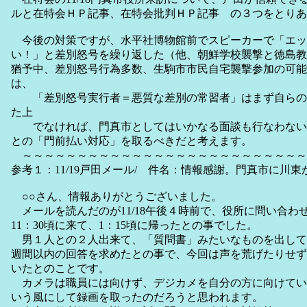
ルと在特会ＨＰ記事、在特会批判ＨＰ記事 の３つをとりあ
今後の対策ですが、水平社博物館前でスピーカーで「エッ
い！」と差別怒号を繰り返した（他、朝鮮学校襲撃と徳島教
猶予中、差別怒号行為多数、生駒市市民自宅襲撃参加の可能
は、
「差別怒号実行者＝悪質な差別の常習者」はまず自らの
た上
でなければ、門真市としてはいかなる面談も行なわない
との「門前払い対応」を取るべきだと考えます。
～～～～～～～～～～～～～～～～～～～～～～～～～～
参考１：11/19戸田メール/ 件名：情報感謝。門真市に川
○○さん、情報ありがとうございました。
メールを読んだのが11/18午後４時前で、役所に問い合わ
11：30頃に来て、1：15頃に帰ったとの事でした。
男１人との２人出来て、「質問書」みたいなものを出して
週間以内の回答を求めたとの事で、今回は声を荒げたりせず
いたとのことです。
カメラは職員には向けず、デジカメを自分の方に向けてい
いう風にして録画を取ったのだろうと思われます。