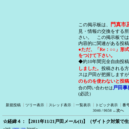
門真市
この掲示板は、
見・情報の交換をする所
さい。 この掲示板では
内容的に関連がある投稿
●ただ、「Re：○○」
をつけて下さい。
◆約10年間完全自由投
しました。
投稿される方
スは戸田が把握します
のものを使わないと投稿
戸田事
合の問い合わせは
(必読）
新規投稿
┃
ツリー表示
┃
スレッド表示
┃
一覧表示
┃
トピック表示
┃
番
3046 / 9658
←次へ
☆経緯４：【2011年11/21戸田メール(1)】（ザイトク対策
←back
↑menu
↑top
forward→