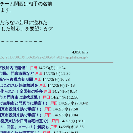
チーム関西は相手の名前
ます。
だらない芸風に溢れた
とした対応」を要望〉がア
～～～～～～～～～
4,056 hits
.5; YTB730...＠i60-35-92-230.s04.a027.ap.plala.or.jp>
～市役所内で開催！
戸田
14/2/3(月) 11:24
と市民、門真市民など
戸田
14/2/3(月) 11:39
職から復職当初期間
戸田
14/2/3(月) 16:28
署はこのスレ熟読検討を
戸田
14/2/3(月) 17:13
が作られた！全国初の答弁
戸田
14/2/4(火) 9:54
駒市と門真市は連携反撃！
戸田
14/2/4(火) 12:56
対策で生駒市と門真市に助言！）
戸田
14/2/5(水) 7:43
≪
東の門真市役所来訪で助言！）
戸田
14/2/5(水) 7:50
東の門真市役所来訪で助言！）
戸田
14/2/5(水) 8:04
門真市役所来訪や戸田自宅街宣で）
戸田
14/2/5(水) 8:31
/16「回答」メール！】解説も
戸田
14/2/5(水) 8:55
決で鍛えられた門真市！）
戸田
14/2/5(水) 10:43