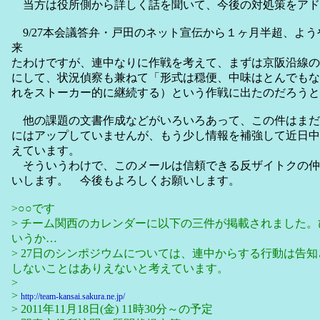
当方は役所側から詳しく話を聞いて、今後の対処策をアド
9/27本会議答弁・戸田のネット宣伝から１ヶ月半超、よ
来
たわけですが、連中なりに作戦を考えて、まずは京阪沿線の
にして、状況偵察も兼ねて「形式は穏便、中味はとんでもな
れをストーカー的に継続する）という作戦に出たのだろうと
他の課題の文書作成などがいろいろあって、この件はまだ
にはアップしていませんが、もう少し情報を補強して近日中
えています。
そういうわけで、このメールは信頼できる反ザイトクの仲
いします。 今後もよろしくお願いします。
>○○です
> チーム関西のカレンダーに以下の三件が掲載されました
いうか…
> 27日のシンポジウムについては、連中からする行動は告
しないことはありえないと考えています。
>
>
http://team-kansai.sakura.ne.jp/
> 2011年11月18日(金) 11時30分～の予定