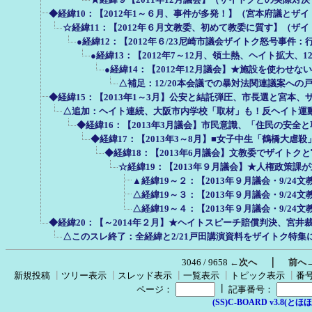
◆経緯10：【2012年1～６月、事件が多発！】（宮本府議とザ
☆経緯11：【2012年６月文教委、初めて教委に質す】（ザ
●経緯12：【2012年６/23尼崎市議会ザイトク怒号事件
●経緯13：【2012年7～12月、領土熱、ヘイト拡大、
●経緯14：【2012年12月議会】★施設を使わせ
△補足：12/20本会議での暴対法関連議案へ
◆経緯15：【2013年1～3月】公安と結託弾圧、市長選と宮本
△追加：ヘイト連続、大阪市内学校「取材」も！反ヘイト運
◆経緯16：【2013年3月議会】市民意識、「住民の安全
◆経緯17：【2013年3～8月】■女子中生「鶴橋大
◆経緯18：【2013年6月議会】文教委でザイト
☆経緯19：【2013年９月議会】★人権政策
▲経緯19～２：【2013年９月議会・9/2
△経緯19～３：【2013年９月議会・9/2
△経緯19～４：【2013年９月議会・9/2
◆経緯20：【～2014年２月】★ヘイトスピーチ賠償判決、宮井裁
△このスレ終了：全経緯と2/21戸田講演資料をザイトク特集
｜
3046 / 9658
←次へ
前へ
新規投稿
┃
ツリー表示
┃
スレッド表示
┃
一覧表示
┃
トピック表示
┃
番
┃
ページ：
記事番号：
(SS)C-BOARD v3.8(とほほ改v