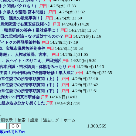
イトク関係バクロも！）
戸田
14/2/5(水) 17:33
イトク暴力や荒巻/宮本問題）
戸田
14/2/5(水) 23:32
：行政・議員の最悪事例！】
戸田
14/2/5(水) 23:50
12月衆院選で右翼安倍政権へ】
戸田
14/2/6(木) 14:20
ない・職員研修の答弁！暴対逆手に！
戸田
14/2/7(金) 12:57
の戸田の反対討論～なぜ反対するのか？
戸田
14/2/7(金) 13:16
、ザイトクの再登場策挫折
戸田
14/2/8(土) 17:19
動、宝塚市議民族差別事件
戸田
14/2/8(土) 19:53
と尊厳」、人権政策課、宮本、
戸田
14/2/8(土) 21:05
虐殺」、反ヘイト・のりこえ、戸田提訴
戸田
14/2/9(日) 9:39
クと宮本府議・吉水議員・体協をみっちり
戸田
14/2/9(日) 15:13
課が主管！戸田作動画で全部署研修！集大成に
戸田
14/2/9(日) 22:35
4文教常任委での所管事項質問（上）】
戸田
14/2/9(日) 23:10
4文教常任委での所管事項質問（中）】
戸田
14/2/9(日) 23:42
4文教常任委での所管事項質問（下）】
戸田
14/2/9(日) 23:51
判★2/21門真市研修会
戸田
14/3/2(日) 14:02
に組み込み分かり易くした
戸田
14/3/4(火) 7:58
→
号順表示
┃
検索
┃
設定
┃
過去ログ
┃
ホーム
1,360,569
er2.1) is Free