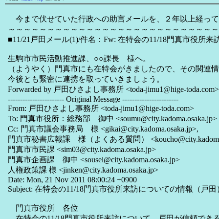
今まで伏せていた行政への助言メールを、２年以上経っ
～～～～～～～～～～～～～～～～～～～～～～～～～～～
■11/21戸田メール(1)/件名：Fw: 在特会の11/18門真市役
生駒市市民活動推進課、○○課長 様へ。
（ようやく）門真市にも在特会がきましたので、その関連情
今後とも緊密に連携を取っていきましょう。
Forwarded by 戸田ひさよし事務所 <toda-jimu1@hige-toda.com>
----------------------- Original Message -----------------------
From: 戸田ひさよし事務所 <toda-jimu1@hige-toda.com>
To: 門真市役所：総務部 御中 <soumu@city.kadoma.osaka.jp>
Cc: 門真市議会事務局 様 <gikai@city.kadoma.osaka.jp>,
門真市秘書広報課 様（よくある質問） <koucho@city.kadoma.os
門真市市民課 <sim03@city.kadoma.osaka.jp>
門真市企画課 御中 <sousei@city.kadoma.osaka.jp>
人権政策課 様 <jinken@city.kadoma.osaka.jp>
Date: Mon, 21 Nov 2011 08:00:24 +0900
Subject: 在特会の11/18門真市役所来訪についての情報（戸田
門真市役所 各位
在特会の11/18門真市役所来訪について、戸田が信頼できる筋