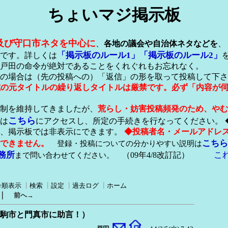
ちょいマジ掲示板
及び守口市ネタを中心に
、
各地の議会や自治体ネタなどを
、
「掲示板のルール1」
「掲示板のルール2」
です。詳しくは
戸田の命令が絶対であることをくれぐれもお忘れなく。
の場合は（先の投稿への）「返信」の形を取って投稿して下さ
形式の元タイトルの繰り返しタイトルは厳禁です。必ず「内容が
稿制を維持してきましたが、
荒らし・妨害投稿頻発のため、やむ
こちら
は
にアクセスし、所定の手続きを行なってください。 
が、掲示板では非表示にできます。
◆投稿者名・メールアドレ
こちら
できません。
登録・投稿についての分かりやすい説明は
務所
こ
まで問い合わせてください。
（09年4/8改訂記）
号順表示
┃
検索
┃
設定
┃
過去ログ
┃
ホーム
｜
前へ→
で生駒市と門真市に助言！）