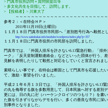
> 門真市役所訪問＋質問状提出等
> 多文化共生を目指して、訪問します。
> 【投稿者】> 川東大了
～～～～～～～～～～～～～～～～～～～～～～～～
参考２：＜在特会ＨＰ＞
2011年11月19日(土曜日)
１１月１８日 門真市役所市民部へ「差別怒号行為へ毅然と
http://www.zaitokukai.info/modules/wordpress/index.php?p=357
１１月１８日に門真市役所の市民部を訪問しました。
門真市では、「外国人排斥を許さない6.13緊急行動」「排
ーク」「反天皇制運動連絡会」などといった団体が行う、差
見解を表明したりして毅然と対応をしていくと宣言されまし
素晴らしい事です。在特会は断固として門真市を応援したい
て、激励・要望を行いました。
平成２１年６月１３日では、「外国人排斥を許さない6.13
の丸を侮辱する旗を多数用意して、日本民族へ対する差別デ
更には、日の丸に卍（ハーケンクロイツのつもり？）を書い
た旗を引きずりながらデモを行い、多くの善良な市民に深い
別事件となりました。