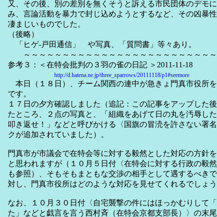
又、その後、別の差別を無くそうと訴える市民団体のデモに
み、言論活動を暴力で封じ込めようとするなど、その凶暴性
凄まじいものでした。
（後略）
「ヒゲ-戸田通信」 や写真、「質問書」等々あり。
～～～～～～～～～～～～～～～～～～～～～～～～～
参考３：＜在特会批判の３羽の雀の日記 ＞2011-11-18
http://d.hatena.ne.jp/three_sparrows/20111118/p1#seemore
本日（１８日）、チーム関西の連中が急きょ門真市役所を
です。
１７日の夕方確認しました（追記：この記事をアップした後
たところ、２点の写真と、「組織をあげて日の丸を汚辱した
叩き返せ！」などと呼びかける〈国旗の冒涜を許さない署名
クが追加されていました）。
門真市が市議会で在特会等に対する毅然とした対応の方針を
と思われますが（１０月５日付〈在特会に対する行政の毅然
も参照）、そもそもまともな交渉の相手として遇するべきで
対し、門真市役所はどのような対応を見せてくれるでしょう
なお、１０月３０日付〈自宅襲撃の件にはほっかむりして「
た」などと戯言を言う西村斉（在特会京都支部長）〉の末尾