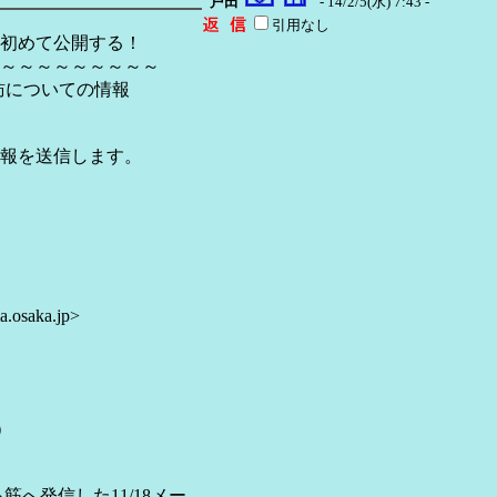
戸田
- 14/2/5(水) 7:43 -
引用なし
て初めて公開する！
～～～～～～～～～
所来訪についての情報
報を送信します。
aka.jp>
）
へ発信した11/18メー