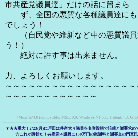
市共産党議員達」だけの話に留まら
ず、全国の悪質な各種議員達にも
でしょう！
（自民党や維新など中の悪質議員
う！）
絶対に許す事は出来ません。
ご
力、よろしくお願いします。
～～～～～～～～～～～～～～～～～
～～～～～～～～～～～～
<Mozilla/4.0 (compatible; MSIE 8.0; Windows NT 5.1; Trident/4.0; GTB
▼
★★重大！2/23(月)に戸田は共産党４議員を名誉毀損で賠償と謝罪求
☆これが訴状だ！共産党４議員に150万円の慰謝料と謝罪文の門真