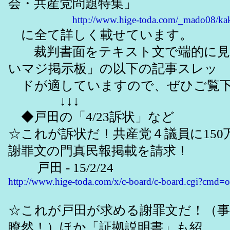
会・共産党問題特集」
http://www.hige-toda.com/_mado08/k
に全て詳しく載せています。
裁判書面をテキスト文で端的に見
いマジ掲示板」の以下の記事スレッ
ドが適していますので、ぜひご覧
↓↓↓
◆戸田の「4/23訴状」など
☆これが訴状だ！共産党４議員に150
謝罪文の門真民報掲載を請求！
戸田 - 15/2/24
http://www.hige-toda.com/x/c-board/c-board.cgi?cmd
☆これが戸田が求める謝罪文だ！（事
瞭然！）ほか「証拠説明書」も紹