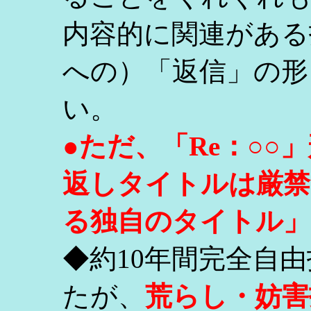
内容的に関連がある
への）「返信」の形
い。
●ただ、「Re：○
返しタイトルは厳禁
る独自のタイトル」
◆約10年間完全自
たが、
荒らし・妨害