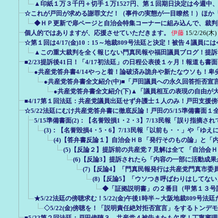
▲印紙１万３千円＋切手１万1527円、第１回期日決定は今週中
☆これが戸田が求める謝罪文だ！（事件の実態が一目瞭然！）ほか
◆ＨＰ更新で扉ページと自治会特集コーナーに組み込んで、裁判
個人的ではありますが、応援させていただきます。
伊藤
15/2/26(木)
☆第１回は4/17(金)10：15～地裁809号法廷と決定！被告４議員
▲この重大裁判を全く報じない門真民報や福田議員ブログ！提訴
■2/23提訴後41日！「4/17初法廷」の日程公表後１ヶ月！報道も書
●共産党答弁書4/14やっと着！論破済み詭弁や新たなウソも！卑劣
●共産党答弁書全文紹介(中)■「戸田議員への永久回答拒否宣
●共産党答弁書全文紹介(下)▲「議員相互の表現の自由が
■4/17第１回法廷：共産党議員出廷せず弁護士１人のみ！戸田支援傍
☆5/22法廷にむけ共産党答弁書に徹底反論！戸田の5/15準備書面
5/15準備書面(2)：【名誉毀損1・2・3】7/13民報「誤り指摘
(3)：【名誉毀損4・5・6】7/13民報「以前も・・」や「ゆ
(4)【答弁書反論１】自治会ＨＢ「発行そのもの論」と「
(5)【反論２】提訴前の共産党７見解は全て 「自治会
(6)【反論3】提訴されたら「内容の一部に活動成
(7)【反論4】「門真民報発行は共産党門真市
(8)【反論5】「ウソつき呼ばわりはしてな
◆「証拠説明書」の２番目（甲第１３号
★5/22法廷の傍聴求む！5/22(金)午後1時半～大阪地裁809号
◇5/22(金)傍聴を！「説明責任絶対拒否宣言」をするトンデ
■5/22第２回法廷：戸田傍聴３、共産党４被告またも欠席！丁寧審理明