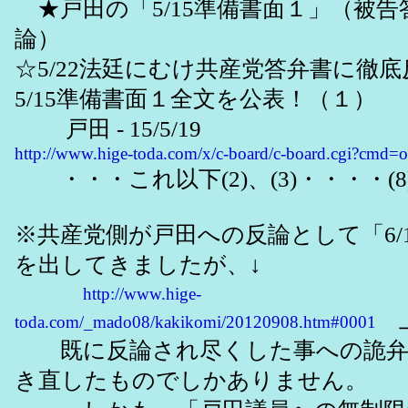
★戸田の「5/15準備書面１」（被告
論）
☆5/22法廷にむけ共産党答弁書に徹
5/15準備書面１全文を公表！（１）
戸田 - 15/5/19
http://www.hige-toda.com/x/c-board/c-board.cgi?cmd
・・・これ以下(2)、(3)・・・・(
※共産党側が戸田への反論として「6/1
を出してきましたが、↓
http://www.hige-
toda.com/_mado08/kakikomi/20120908.htm#0001
既に反論され尽くした事への詭弁
き直したものでしかありません。