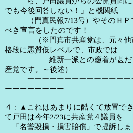
ら、戸田議員からの公開質問に
でも今後回答しない！」と機関紙
（門真民報7/13号）やそのＨＰ
べき宣言をしたのです！
（※門真市共産党は、元々他市
格段に悪質低レベルで、市政では
維新一派との癒着が甚だし
産党です。～後述）
ーーーーーーーーーーーーーーー
ーーーーーーーー
４：▲これはあまりに酷くて放置で
て戸田は今年2/23に共産党４議員を
「名誉毀損・損害賠償」で提訴しま