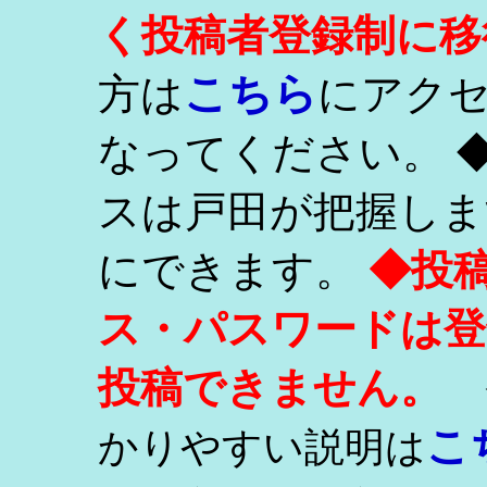
く投稿者登録制に移
こちら
方は
にアク
なってください。 
スは戸田が把握しま
にできます。
◆投
ス・パスワードは登
投稿できません。
こ
かりやすい説明は