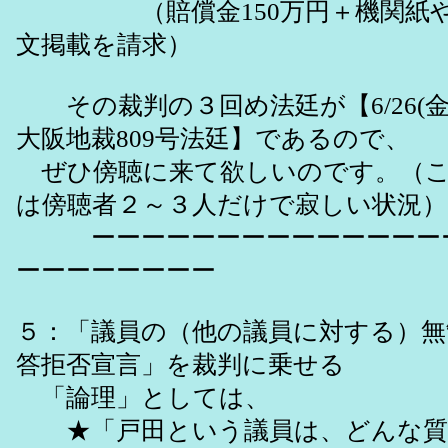
（賠償金150万円＋機関紙や
文掲載を請求）
その裁判の３回め法廷が【6/26(金
大阪地裁809号法廷】であるので、
ぜひ傍聴に来て欲しいのです。（こ
は傍聴者２～３人だけで寂しい状況）
ーーーーーーーーーーーーーーー
ーーーーーーーー
５：「議員の（他の議員に対する）無
答拒否宣言」を裁判に乗せる
「論理」としては、
★「戸田という議員は、どんな質