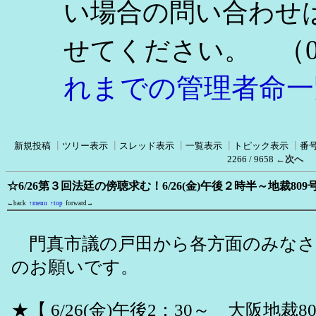
い場合の問い合わせ
（0
せてください。
れまでの管理者命一
新規投稿
┃
ツリー表示
┃
スレッド表示
┃
一覧表示
┃
トピック表示
┃
番
2266 / 9658
←次へ
☆6/26第３回法廷の傍聴求む！6/26(金)午後２時半～地裁8
←back
↑menu
↑top
forward→
門真市議の戸田から各方面のみなさ
のお願いです。
★【 6/26(金)午後2：30～ 大阪地裁