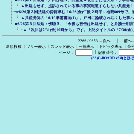
▲出廷もせず、提訴されている事の事実報道すらしない共産党！
☆6/26第３回法廷の傍聴求む！6/26(金)午後２時半～地裁809号で
▲共産党側の「6/19準備書面(1)」。戸田に論破され尽くした
■6/26第３回法廷：傍聴３、「今後も被告は出廷せず」と弁護士明言！次
↑▲「次回は7/31(金)10時から」です。上記タイトルの「7/30(金
｜
2266 / 9658
←次へ
前へ
新規投稿
┃
ツリー表示
┃
スレッド表示
┃
一覧表示
┃
トピック表示
┃
番
┃
ページ：
記事番号：
(SS)C-BOARD v3.8(とほほ改v