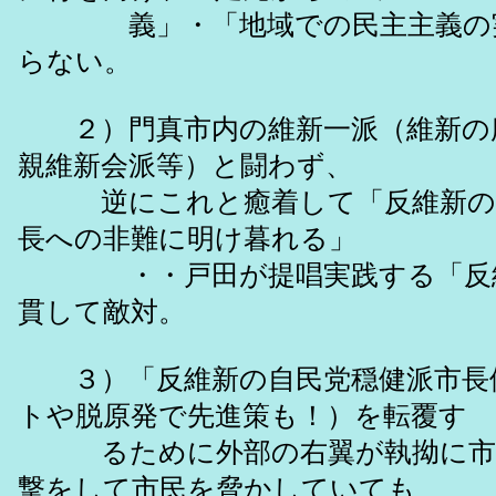
義」・「地域での民主主義の実
らない。
２）門真市内の維新一派（維新の
親維新会派等）と闘わず、
逆にこれと癒着して「反維新の
長への非難に明け暮れる」
・・戸田が提唱実践する「反維
貫して敵対。
３）「反維新の自民党穏健派市長
トや脱原発で先進策も！）を転覆す
るために外部の右翼が執拗に市
撃をして市民を脅かしていても