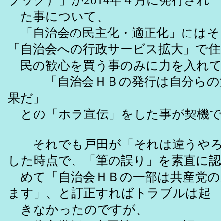
ブック）」が2014年４月に発行され
た事について、
「自治会の民主化・適正化」にはそ
「自治会への行政サービス拡大」で住
民の歓心を買う事のみに力を入れて
「自治会ＨＢの発行は自分らの
果だ」
との「ホラ宣伝」をした事が契機で
それでも戸田が「それは違うやろ
した時点で、「筆の誤り」を素直に認
めて「自治会ＨＢの一部は共産党の
ます」、と訂正すればトラブルは起
きなかったのですが、