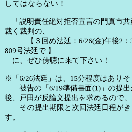
してはならない！
「説明責任絶対拒否宣言の門真市共
裁く裁判の、
【３回め法廷：6/26(金)午後2：
809号法廷で 】
に、ぜひ傍聴に来て下さい！
※「6/26法廷」は、15分程度はあり
被告の「6/19準備書面(1)」の提
後、戸田が反論文提出を求めるので、
その提出期限と次回法廷日程がき
す。