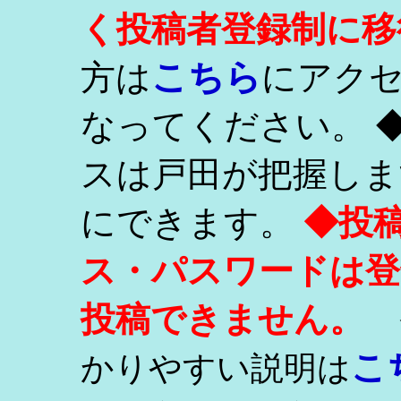
く投稿者登録制に移
こちら
方は
にアク
なってください。 
スは戸田が把握しま
にできます。
◆投
ス・パスワードは登
投稿できません。
こ
かりやすい説明は