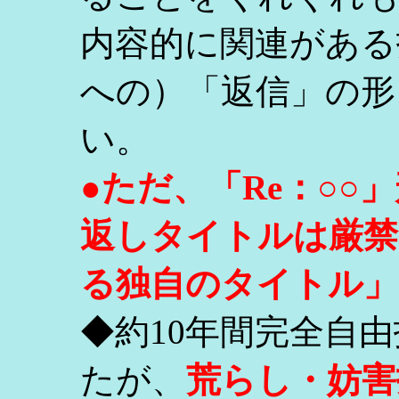
内容的に関連がある
への）「返信」の形
い。
●ただ、「Re：○
返しタイトルは厳禁
る独自のタイトル」
◆約10年間完全自
たが、
荒らし・妨害