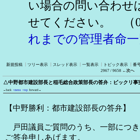
い場合の問い合わせ
（0
せてください。
れまでの管理者命一
新規投稿
┃
ツリー表示
┃
スレッド表示
┃
一覧表示
┃
トピック表示
┃
番
2967 / 9658
←次へ
△中野都市建設部長と稲毛総合政策部長の答弁：ビックリ事
←back
↑menu
↑top
forward→
【中野勝利：都市建設部長の答弁】
戸田議員ご質問のうち、一部につき
ご答弁申しあげます。