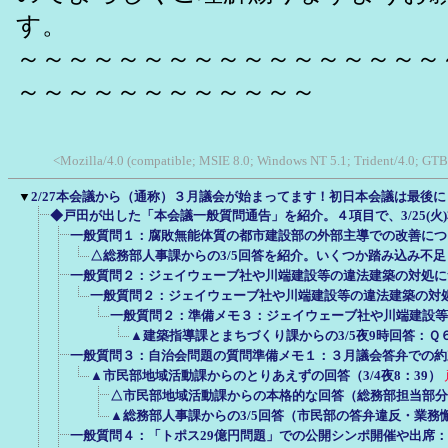
す。
～～～～～～～～～～～～～～～～～
～～～～～～～～～～～～
<Mozilla/4.0 (compatible; MSIE 8.0; Windows NT 5.1; Trident/4.0; GTB
▼
2/27本会議から（通称）３月議会が始まってます！初日本会議は最後
◆戸田が出した「本会議一般質問通告」を紹介。４項目で、3/25(火
一般質問１：腐敗無能体質の都市建設部の外部主導での改善につ
△総務部人事課からの3/5回答を紹介。いくつか踏み込み不
一般質問２：ジェイウェーブ社や川端建設等の違法建築の対処に
一般質問２：ジェイウェーブ社や川端建設等の違法建築の対
一般質問２：準備メモ３：ジェイウェーブ社や川端建設等
▲建築指導課とまちづくり課からの3/5夜9時回答：Ｑ
一般質問３：自治会問題の質問準備メモ１：３月議会答弁での約
▲市民部地域活動課からのとりあえずの回答（3/4夜8：39）
△市民部地域活動課からの本格的な回答（総務部担当部分は除
▲総務部人事課からの3/5回答（市民部の答弁違反・業務
一般質問４：「トポス29億円問題」での公開シンポ開催や出席