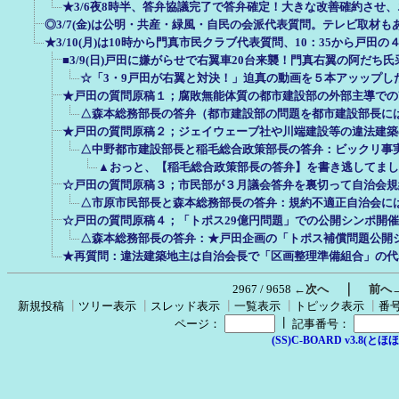
★3/6夜8時半、答弁協議完了で答弁確定！大きな改善確約させ
◎3/7(金)は公明・共産・緑風・自民の会派代表質問。テレビ取材も
★3/10(月)は10時から門真市民クラブ代表質問、10：35から戸田
■3/9(日)戸田に嫌がらせで右翼車20台来襲！門真右翼の阿だち
☆「3・9戸田が右翼と対決！」迫真の動画を５本アッップし
★戸田の質問原稿１；腐敗無能体質の都市建設部の外部主導での
△森本総務部長の答弁（都市建設部の問題を都市建設部長に
★戸田の質問原稿２；ジェイウェーブ社や川端建設等の違法建築
△中野都市建設部長と稲毛総合政策部長の答弁：ビックリ事
▲おっと、【稲毛総合政策部長の答弁】を書き逃してまし
☆戸田の質問原稿３；市民部が３月議会答弁を裏切って自治会規
△市原市民部長と森本総務部長の答弁：規約不適正自治会に
☆戸田の質問原稿４；「トポス29億円問題」での公開シンポ開
△森本総務部長の答弁：★戸田企画の「トポス補償問題公開
★再質問：違法建築地主は自治会長で「区画整理準備組合」の代
｜
2967 / 9658
←次へ
前へ
新規投稿
┃
ツリー表示
┃
スレッド表示
┃
一覧表示
┃
トピック表示
┃
番
┃
ページ：
記事番号：
(SS)C-BOARD v3.8(とほほ改v