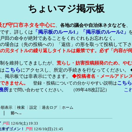
ちょいマジ掲示板
及び守口市ネタを中心に
、
各地の議会や自治体ネタなどを
、
「掲示板のルール1」
「掲示板のルール2」
です。詳しくは
戸田の命令が絶対であることをくれぐれもお忘れなく。
の場合は（先の投稿への）「返信」の形を取って投稿して下さ
形式の元タイトルの繰り返しタイトルは厳禁です。必ず「内容が
稿制を維持してきましたが、
荒らし・妨害投稿頻発のため、やむ
こちら
は
にアクセスし、所定の手続きを行なってください。 
が、掲示板では非表示にできます。
◆投稿者名・メールアドレ
こちら
できません。
登録・投稿についての分かりやすい説明は
務所
こ
まで問い合わせてください。
（09年4/8改訂記）
号順表示
┃
検索
┃
設定
┃
過去ログ
┃
ホーム
｜
前へ→
了
戸田
12/6/9(土) 19:33
出来ずゴメン！
戸田
12/6/10(日) 21:45