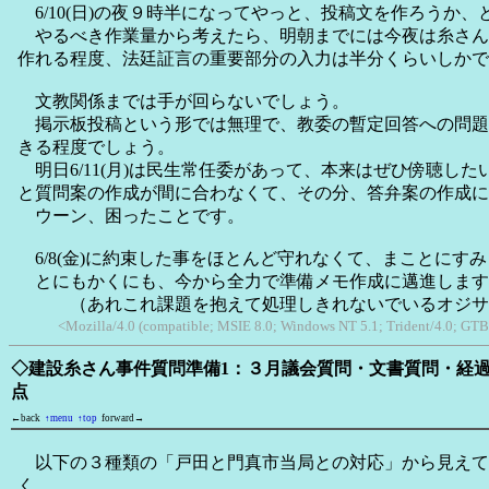
6/10(日)の夜９時半になってやっと、投稿文を作ろうか、
やるべき作業量から考えたら、明朝までには今夜は糸さん
作れる程度、法廷証言の重要部分の入力は半分くらいしかで
文教関係までは手が回らないでしょう。
掲示板投稿という形では無理で、教委の暫定回答への問題
きる程度でしょう。
明日6/11(月)は民生常任委があって、本来はぜひ傍聴し
と質問案の作成が間に合わなくて、その分、答弁案の作成に
ウーン、困ったことです。
6/8(金)に約束した事をほとんど守れなくて、まことにす
とにもかくにも、今から全力で準備メモ作成に邁進します
（あれこれ課題を抱えて処理しきれないでいるオジサ
<Mozilla/4.0 (compatible; MSIE 8.0; Windows NT 5.1; Trident/4.0; GTB7
◇建設糸さん事件質問準備1：３月議会質問・文書質問・経
点
←back
↑menu
↑top
forward→
以下の３種類の「戸田と門真市当局との対応」から見えて
く。