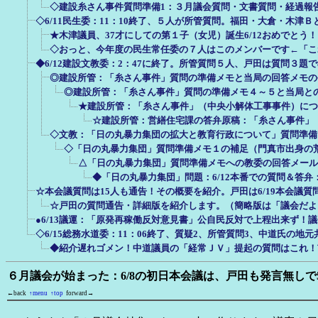
◇建設糸さん事件質問準備1：３月議会質問・文書質問・経過報
◇6/11民生委：11：10終了、５人が所管質問。福田・大倉・木津
★木津議員、37才にしての第１子（女児）誕生6/12おめでとう！
◇おっと、今年度の民生常任委の７人はこのメンバーです←「こ
◆6/12建設文教委：2：47に終了。所管質問５人、戸田は質問３題で
◎建設所管：「糸さん事件」質問の準備メモと当局の回答メモの
◎建設所管：「糸さん事件」質問の準備メモ４～５と当局と
★建設所管：「糸さん事件」（中央小解体工事事件）につ
☆建設所管：営繕住宅課の答弁原稿：「糸さん事件」
◇文教：「日の丸暴力集団の拡大と教育行政について」質問準備
◇「日の丸暴力集団」質問準備メモ１の補足（門真市出身の
△「日の丸暴力集団」質問準備メモへの教委の回答メール
◆「日の丸暴力集団」問題：6/12本番での質問＆答
☆本会議質問は15人も通告！その概要を紹介。戸田は6/19本会議質
☆戸田の質問通告・詳細版を紹介します。（簡略版は「議会だよ
●6/13議運：「原発再稼働反対意見書」公自民反対で上程出来ず！
◇6/15総務水道委：11：06終了、質疑2、所管質問3、中道氏の地
◆紹介遅れゴメン！中道議員の「経常ＪＶ」提起の質問はこれ！
６月議会が始まった：6/8の初日本会議は、戸田も発言無しで
←back
↑menu
↑top
forward→