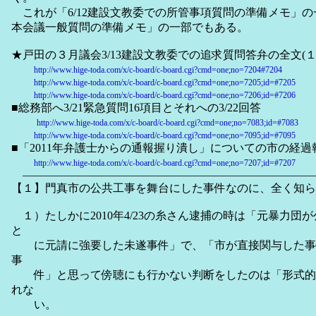
これが「6/12建設文教委での所管事項質問の準備メモ」の一
本会議一般質問の準備メモ」の一部でもある。
★戸田の３月議会3/13建設文教委での追求質問答弁の全文(１
http://www.hige-toda.com/x/c-board/c-board.cgi?cmd=one;no=7204#7204
http://www.hige-toda.com/x/c-board/c-board.cgi?cmd=one;no=7205;id=#7205
http://www.hige-toda.com/x/c-board/c-board.cgi?cmd=one;no=7206;id=#7206
■総務部へ3/21緊急質問16項目とそれへの3/22回答
http://www.hige-toda.com/x/c-board/c-board.cgi?cmd=one;no=7083;id=#7083
http://www.hige-toda.com/x/c-board/c-board.cgi?cmd=one;no=7095;id=#7095
■「2011年弁護士からの通報握り潰し」についての市の経過
http://www.hige-toda.com/x/c-board/c-board.cgi?cmd=one;no=7207;id=#7207
――――――――――――――――――――――――――
【１】門真市の公共工事を舞台にした事件なのに、全く知ら
１）たしかに2010年4/23の糸さん逮捕の時は「元暴力団
と
に元請に強要した未遂事件」で、「市が直接関与した事
事
件」と思って傍聴にも行かない判断をしたのは「形式的
れな
い。