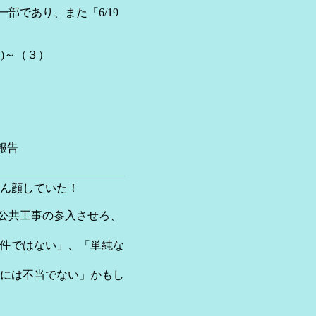
部であり、また「6/19
)～（３）
報告
―――――――――――
ん顔していた！
が公共工事の参入させろ、
件ではない」、「単純な
には不当でない」かもし