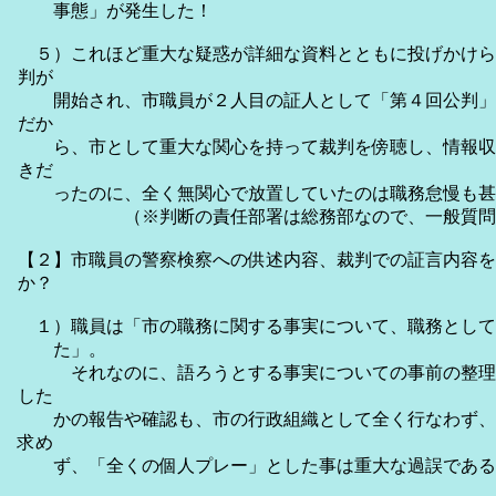
事態」が発生した！
５）これほど重大な疑惑が詳細な資料とともに投げかけら
判が
開始され、市職員が２人目の証人として「第４回公判」
だか
ら、市として重大な関心を持って裁判を傍聴し、情報収
きだ
ったのに、全く無関心で放置していたのは職務怠慢も甚
（※判断の責任部署は総務部なので、一般質問
【２】市職員の警察検察への供述内容、裁判での証言内容を
か？
１）職員は「市の職務に関する事実について、職務として
た」。
それなのに、語ろうとする事実についての事前の整理
した
かの報告や確認も、市の行政組織として全く行なわず、
求め
ず、「全くの個人プレー」とした事は重大な過誤である