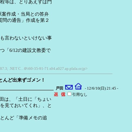
程等は、とりあえずは門
（原案作成・当局との答弁
般質問の通告」作成を第２
も言わないといけない事
「6/12の建設文教委で
B7.3; .NET C...＠i60-35-91-71.s04.a027.ap.plala.or.jp>
とんど出来ずゴメン！
戸田
- 12/6/10(日) 21:45 -
引用なし
戸田は、「土日に「ちょい
を見ておいてくれ」、と
とんど「準備メモの追