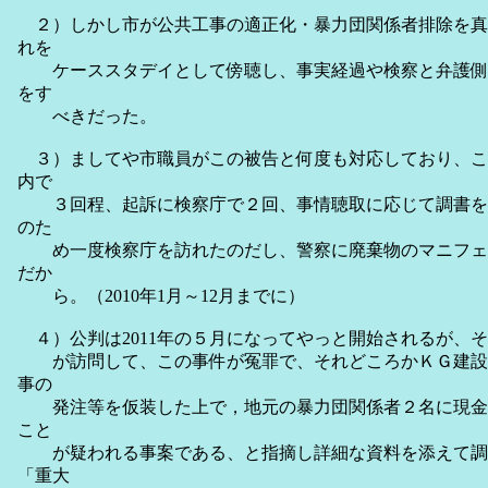
２）しかし市が公共工事の適正化・暴力団関係者排除を真
れを
ケーススタデイとして傍聴し、事実経過や検察と弁護側
をす
べきだった。
３）ましてや市職員がこの被告と何度も対応しており、こ
内で
３回程、起訴に検察庁で２回、事情聴取に応じて調書を
のた
め一度検察庁を訪れたのだし、警察に廃棄物のマニフェ
だか
ら。（2010年1月～12月までに）
４）公判は2011年の５月になってやっと開始されるが、その前
が訪問して、この事件が冤罪で、それどころかＫＧ建設
事の
発注等を仮装した上で，地元の暴力団関係者２名に現金
こと
が疑われる事案である、と指摘し詳細な資料を添えて調
「重大