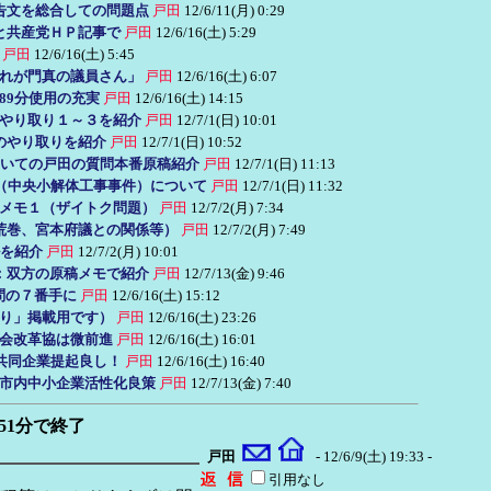
告文を総合しての問題点
戸田
12/6/11(月) 0:29
Ｂと共産党ＨＰ記事で
戸田
12/6/16(土) 5:29
戸田
12/6/16(土) 5:45
れが門真の議員さん」
戸田
12/6/16(土) 6:07
89分使用の充実
戸田
12/6/16(土) 14:15
やり取り１～３を紹介
戸田
12/7/1(日) 10:01
のやり取りを紹介
戸田
12/7/1(日) 10:52
いての戸田の質問本番原稿紹介
戸田
12/7/1(日) 11:13
（中央小解体工事事件）について
戸田
12/7/1(日) 11:32
メモ１（ザイトク問題）
戸田
12/7/2(月) 7:34
荒巻、宮本府議との関係等）
戸田
12/7/2(月) 7:49
を紹介
戸田
12/7/2(月) 10:01
弁：双方の原稿メモで紹介
戸田
12/7/13(金) 9:46
問の７番手に
戸田
12/6/16(土) 15:12
り」掲載用です）
戸田
12/6/16(土) 23:26
議会改革協は微前進
戸田
12/6/16(土) 16:01
元共同企業提起良し！
戸田
12/6/16(土) 16:40
市内中小企業活性化良策
戸田
12/7/13(金) 7:40
51分で終了
戸田
- 12/6/9(土) 19:33 -
引用なし