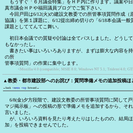
もうすぐ「６月議会特集」をＨＰ内に作ります。議案や日
真市議会ＨＰや福田議員ブログでご覧下さい。
今回戸田は6/12(火)の建設文教委での所管事項質問作成
協議）を第１課題に、6/12提出締め切りの「6/18本会議一
課題としててんてこ舞い。
初日本会議での質疑や討論は全てパスしました。どうして
もなかったし。
書きたい事はいろいろありますが、まずは膨大な内容を持つ
の所
管事項質問」の作業に集中します。
<Mozilla/4.0 (compatible; MSIE 8.0; Windows NT 5.1; Trident/4.0; GT
▲教委・都市建設部へのお詫び：質問準備メモの追加投稿ほ
←back
↑menu
↑top
forward→
6/8(金)夕方段階で、建設文教委の所管事項質問に関して
マジ掲示板」への投稿の形で準備メモを追加するから、それ
言いました。
が、いろいろ資料を見たり考えたりはしたものの、結局ほ
加」を投稿できませんでした。