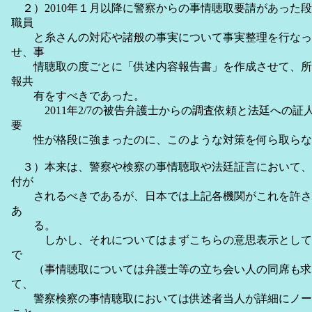
２）2010年１月以降に警察からの事情聴取要請があった
職員
と糸さんの対応や諸般の事実について事実整理を行なっ
せ、事
情聴取の度ごとに「供述内容報告書」を作成させて、所
報共
有をすべきであった。
2011年2/7の被告弁護士からの調査依頼と法廷への証
要
性が格段に強まったのに、このような対策を何ら取らな
３）本来は、警察や検察の事情聴取や法廷証言において、
付が
されるべきであるが、日本では上記各機関がこれを許さ
あ
る。
しかし、それについてはまずこちらの意思表示として
で
（事情聴取については弁護士等の立ち会い人の同席も求
て、
警察検察の事情聴取においては供述者当人が詳細にノー