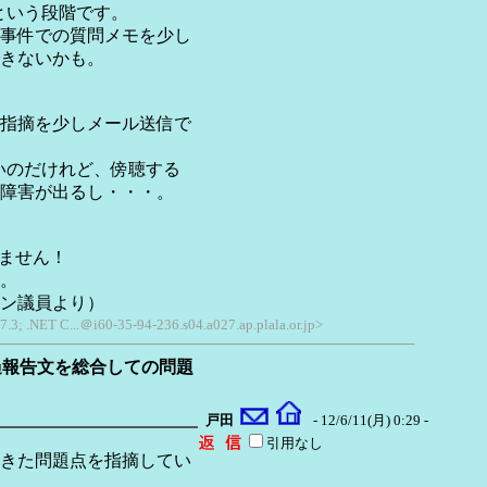
という段階です。
事件での質問メモを少し
きないかも。
指摘を少しメール送信で
たいのだけれど、傍聴する
障害が出るし・・・。
みません！
。
ン議員より）
.3; .NET C...＠i60-35-94-236.s04.a027.ap.plala.or.jp>
過報告文を総合しての問題
戸田
- 12/6/11(月) 0:29 -
引用なし
きた問題点を指摘してい