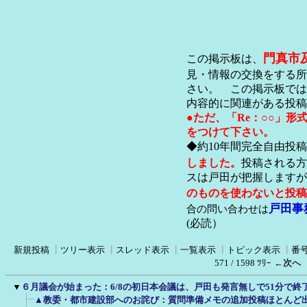
門真市
この掲示板は、
見・情報の交換をする所
さい。 この掲示板では
内容的に関連がある投稿
●ただ、「Re：○○」
をつけて下さい。
◆約10年間完全自由投
しました。
投稿される方
スは戸田が把握します
のものを使わないと投稿
戸田事
合の問い合わせは
(必読）
新規投稿
┃
ツリー表示
┃
スレッド表示
┃
一覧表示
┃
トピック表示
┃
番
571 / 1598 ﾂﾘｰ
←次へ
▼
６月議会が始まった：6/8の初日本会議は、戸田も発言無しで51分で終
▲教委・都市建設部へのお詫び：質問準備メモの追加投稿ほとんど