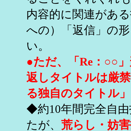
内容的に関連がある
への）「返信」の形
い。
●ただ、「Re：○
返しタイトルは厳禁
る独自のタイトル」
◆約10年間完全自
たが、
荒らし・妨害