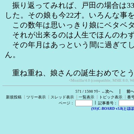
振り返ってみれば、戸田の場合は33才
した。その娘も今22才。いろんな事
この数年は思いっきり娘にベタベタ
それが出来るのは人生でほんのわず
その年月はあっという間に過ぎてし
ん。
重ね重ね、娘さんの誕生おめでと
<Mozilla/4.0 (compatible; MSIE 8.0; Wi
｜
571 / 1598 ﾂﾘｰ
←次へ
前
新規投稿
┃
ツリー表示
┃
スレッド表示
┃
一覧表示
┃
トピック表示
┃
番
┃
ページ：
記事番号：
(SS)C-BOARD v3.8(とほほ改v