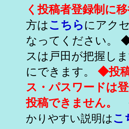
く投稿者登録制に移
こちら
方は
にアク
なってください。 
スは戸田が把握しま
にできます。
◆投
ス・パスワードは登
投稿できません。
こ
かりやすい説明は