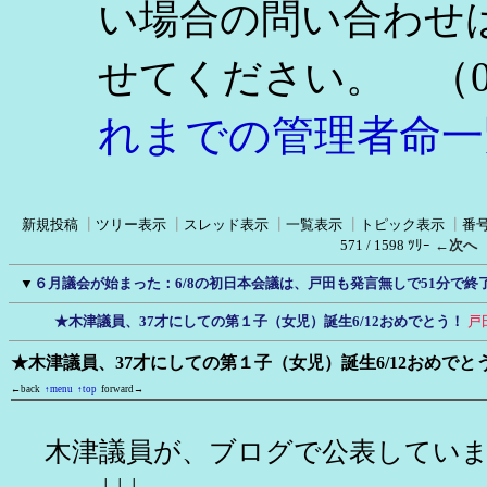
い場合の問い合わせ
（0
せてください。
れまでの管理者命一
新規投稿
┃
ツリー表示
┃
スレッド表示
┃
一覧表示
┃
トピック表示
┃
番
571 / 1598 ﾂﾘｰ
←次へ
▼
６月議会が始まった：6/8の初日本会議は、戸田も発言無しで51分で終
★木津議員、37才にしての第１子（女児）誕生6/12おめでとう！
戸
★木津議員、37才にしての第１子（女児）誕生6/12おめでと
←back
↑menu
↑top
forward→
木津議員が、ブログで公表していま
↓↓↓