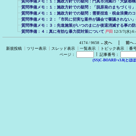
質問準備メモ：１：施政方針での疑問：門真市消滅の「大阪都構
質問準備メモ：１：施政方針での疑問：「脱原発のまちづくり」
質問準備メモ：１：施政方針での疑問：需要捏造・税金浪費のコ
質問準備メモ：２：「市民に切実な案件が議会で審議されない」
質問準備メモ：３：先進施策がいつのまにか後退消滅する事の防
質問準備：４：真に有効な暴力団対策について
戸田
12/3/7(水) 6:
｜
4174 / 9658
←次へ
前へ
新規投稿
┃
ツリー表示
┃
スレッド表示
┃
一覧表示
┃
トピック表示
┃
番
┃
ページ：
記事番号：
(SS)C-BOARD v3.8(とほほ改v