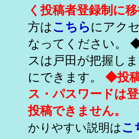
く投稿者登録制に移
こちら
方は
にアク
なってください。 
スは戸田が把握しま
にできます。
◆投
ス・パスワードは登
投稿できません。
こ
かりやすい説明は