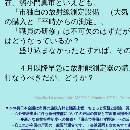
在、弱小門真市といえども、
「市独自の放射線測定設備」（大気
の購入と「平時からの測定」、
「職員の研修」は不可欠のはずだが
はどうなっているか？
盛り込まなかったとすれば、その
４月以降早急に放射能測定器の購
行なうべきだが、どうか？
<Mozilla/4.0 (compatible; MSIE 8.0; Windows NT 5.1; Triden
▼
2/28初日本会議は市長の施政方針と議案上程・ちょっと質疑と討論、
△外登法廃止に伴う条例整備についての戸田の質疑と市原市民部長
◆新たな在留管理制度への警鐘と「議会で審議せず即決」への反
◎これが今回の戸田の一般質問通告です。（会派質問も含めもすぐ