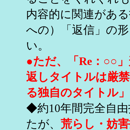
内容的に関連がある
への）「返信」の形
い。
●ただ、「Re：○
返しタイトルは厳禁
る独自のタイトル」
◆約10年間完全自
たが、
荒らし・妨害