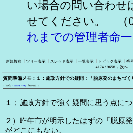
い場合の問い合わせ
（0
せてください。
れまでの管理者命一
新規投稿
┃
ツリー表示
┃
スレッド表示
┃
一覧表示
┃
トピック表示
┃
番
4174 / 9658
←次へ
質問準備メモ：１：施政方針での疑問：「脱原発のまちづく
←back
↑menu
↑top
forward→
１；施政方針で強く疑問に思う点に
２）昨年市が明示したはずの「脱原
がどこにもない。