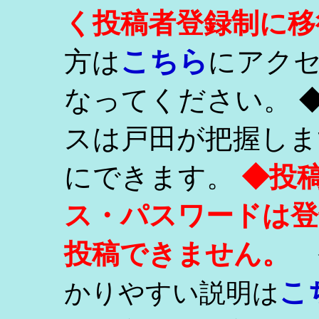
く投稿者登録制に移
こちら
方は
にアク
なってください。 
スは戸田が把握しま
にできます。
◆投
ス・パスワードは登
投稿できません。
こ
かりやすい説明は