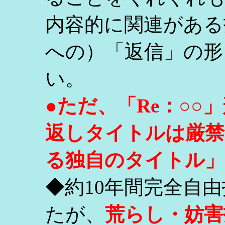
内容的に関連がある
への）「返信」の形
い。
●ただ、「Re：○
返しタイトルは厳禁
る独自のタイトル」
◆約10年間完全自
たが、
荒らし・妨害