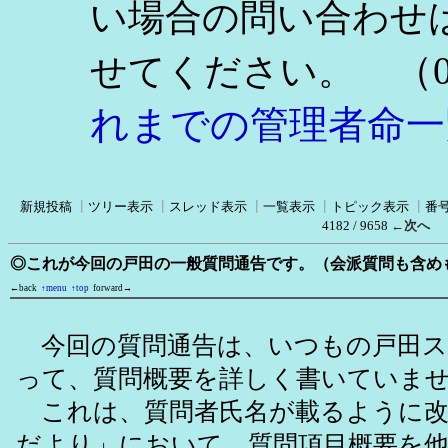
い場合の問い合わせ
（0
せてください。
れまでの管理者命一
新規投稿
┃
ツリー表示
┃
スレッド表示
┃
一覧表示
┃
トピック表示
┃
番
4182 / 9658
←次へ
◎これが今回の戸田の一般質問通告です。（会派質問も含め
←back
↑menu
↑top
forward→
今回の質問通告は、いつもの戸田ス
って、質問概要を詳しく書いていま
これは、質問者氏名が載るように改
だより」において、質問項目概要を