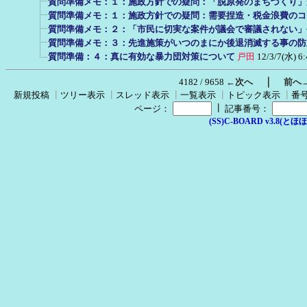
質問準備メモ：１：施政方針での疑問：「脱原発のまちづくり」
質問準備メモ：１：施政方針での疑問：需要捏造・税金浪費のコ
質問準備メモ：２：「市民に切実な案件が議会で審議されない」
質問準備メモ：３：先進施策がいつのまにか後退消滅する事の防
質問準備：４：真に有効な暴力団対策について
戸田
12/3/7(水) 6:
｜
4182 / 9658
←次へ
前へ
新規投稿
┃
ツリー表示
┃
スレッド表示
┃
一覧表示
┃
トピック表示
┃
番
┃
ページ：
記事番号：
(SS)C-BOARD v3.8(とほほ改v