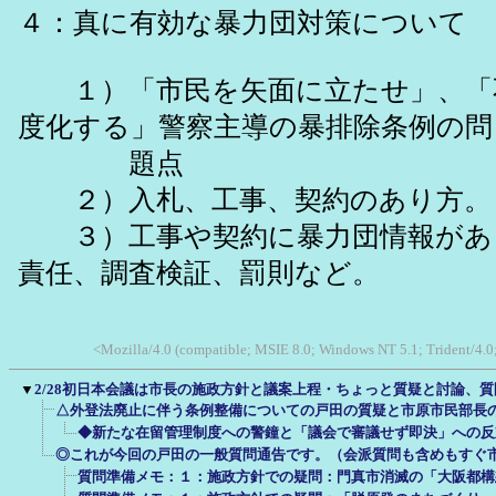
４：真に有効な暴力団対策について
１）「市民を矢面に立たせ」、「
度化する」警察主導の暴排除条例の問
題点
２）入札、工事、契約のあり方。
３）工事や契約に暴力団情報があ
責任、調査検証、罰則など。
<Mozilla/4.0 (compatible; MSIE 8.0; Windows NT 5.1; Trident/4.
▼
2/28初日本会議は市長の施政方針と議案上程・ちょっと質疑と討論、
△外登法廃止に伴う条例整備についての戸田の質疑と市原市民部長
◆新たな在留管理制度への警鐘と「議会で審議せず即決」への反
◎これが今回の戸田の一般質問通告です。（会派質問も含めもすぐ
質問準備メモ：１：施政方針での疑問：門真市消滅の「大阪都構