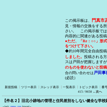
門真市
この掲示板は、
見・情報の交換をする所
さい。 この掲示板では
内容的に関連がある投稿
●ただ、「Re：○○」
をつけて下さい。
◆約10年間完全自由投
しました。
投稿される方
スは戸田が把握します
のものを使わないと投稿
戸田事
合の問い合わせは
(必読）
新規投稿
┃
ツリー表示
┃
スレッド表示
┃
一覧表示
┃
トピック表示
┃
番
415 / 9658
←次へ
【件名２】旧北小跡地の管理と住民差別をしない健全な学校
←back
↑menu
↑top
forward→