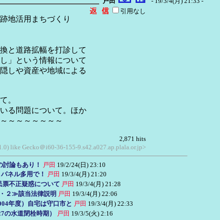
戸田
- 19/3/4(月) 21:33 -
引用なし
跡地活用まちづくり
換と道路拡幅を打診して
」という情報について
隠しや資産や地域による
て。
いる問題について。ほか
～～～～～～～～
2,871 hits
1.0) like Gecko＠i60-36-155-9.s42.a027.ap.plala.or.jp>
くの討論もあり！
戸田
19/2/24(日) 23:10
・パネル多用で！
戸田
19/3/4(月) 21:20
民票不正疑惑について
戸田
19/3/4(月) 21:28
１・２≫該当法律説明
戸田
19/3/4(月) 22:06
004年度）自宅は守口市と
戸田
19/3/4(月) 22:33
/27の水道閉栓時期）
戸田
19/3/5(火) 2:16