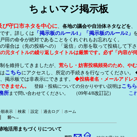
ちょいマジ掲示板
及び守口市ネタを中心に
、
各地の議会や自治体ネタなどを
、
「掲示板のルール1」
「掲示板のルール2」
です。詳しくは
戸田の命令が絶対であることをくれぐれもお忘れなく。
の場合は（先の投稿への）「返信」の形を取って投稿して下さ
形式の元タイトルの繰り返しタイトルは厳禁です。必ず「内容が
稿制を維持してきましたが、
荒らし・妨害投稿頻発のため、やむ
こちら
は
にアクセスし、所定の手続きを行なってください。 
が、掲示板では非表示にできます。
◆投稿者名・メールアドレ
こちら
できません。
登録・投稿についての分かりやすい説明は
務所
こ
まで問い合わせてください。
（09年4/8改訂記）
号順表示
┃
検索
┃
設定
┃
過去ログ
┃
ホーム
｜
前へ→
跡地活用まちづくりについて