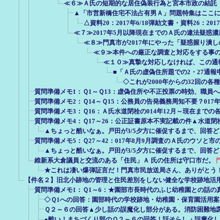
≪６≫Ａ氏の短期的な居住偽装行為と宮本市政の結託（2
▲「市営新橋住宅不法占有男Ａ」問題特集はここに！（
△資料20：2017年6/18弾劾文書・資料26：2
≪７≫2017年5月以降現在までのＡ氏の違法疑惑濃
≪８≫門真市が2017年にやった「疑惑握り潰
≪９≫本件への厳正な調査と対応をする事
≪１０≫真摯な対応しなければ、この通
■「Ａ氏の虚偽住所題での2・27通報
◇これが2000年からの32回の
質問準備メモ1：Ｑ1～Ｑ13：虚偽住所や不正投票の時効、職員
質問準備メモ2：Ｑ14～Ｑ15：公務員の告発義務周知不要？017
質問準備メモ3：Ｑ16：Ａ氏水道閉栓の014年12月～現在まで
質問準備メモ4：Ｑ17～26：公正証書原本不実記載の件▲水道
▲ちょっと酷いなぁ。戸田が3/5夕方に催促するまで、回答
質問準備メモ5：Ｑ27～42：017年8月9月調査のＡ氏のウソと
▲ちょっと酷いなぁ。戸田が3/5夕方に催促するまで、回答
維新系大倉議員と交流のある「住民」Ａ 氏の住所は守口市だ。
★これは凄い爆弾証言だ！門真市民放送局さん、ありがとう
【件名２】旧北小跡地の管理と住民差別をしない健全な学校跡地活
質問準備メモ1：Ｑ1～6：★園部市長時代のふじ幼稚園との話の
◇Ｑ1への回答：園部時代の学校跡地・幼稚園・保育園活用
Ｑ２～６の回答▲少し話の誤魔化し部分がある。消防困難地
●酷い！まちづくり部のＱ２～６の回答！話そらし・誤魔化