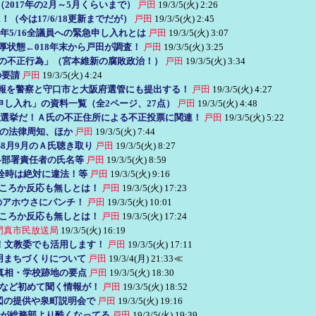
017年の2月～5月くらいまで）
戸田
19/3/5(火) 2:26
今は17/6/18更新までだが）
戸田
19/3/5(火) 2:45
017年5/16全議員への緊急申し入れとは
戸田
19/3/5(火) 3:07
厚状態←018年末から戸田が調査！
戸田
19/3/5(火) 3:25
しの不正行為」（宮本維新の腐敗政治！）
戸田
19/3/5(火) 3:34
の要請
戸田
19/3/5(火) 4:24
報を警察と守口市と大阪府選管にも提出する！
戸田
19/3/5(火) 4:27
申し入れ」の資料一覧（全2ページ、27点）
戸田
19/3/5(火) 4:48
各種選挙だ！Ａ氏の不正住所による不正投票に関連！
戸田
19/3/5(火) 5:22
への法律周知、ほか
戸田
19/3/5(火) 7:44
年8月9月のＡ氏聴き取り
戸田
19/3/5(火) 8:27
の各部署責任者の氏名等
戸田
19/3/5(火) 8:59
閉栓時は絶対に違法！等
戸田
19/3/5(火) 9:16
どころか反応も無しとは！
戸田
19/3/5(火) 17:23
市のアホウさにパンチ！
戸田
19/3/5(火) 10:01
どころか反応も無しとは！
戸田
19/3/5(火) 17:24
門真市民放送局
19/3/5(火) 16:19
！文教委でも活用します！
戸田
19/3/5(火) 17:11
用まちづくりについて
戸田
19/3/4(月) 21:33
≪
真相・学校跡地の要点
戸田
19/3/5(火) 18:30
案など初めて聞く情報が！
戸田
19/3/5(火) 18:52
図の提供や泉町説明会で
戸田
19/3/5(火) 19:16
しが総務部より酷くなってる
戸田
19/3/5(火) 19:39