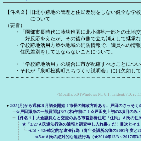
【件名２】旧北小跡地の管理と住民差別をしない健全な学校
について
（要旨）
・「園部市長時代に藤幼稚園に北小跡地一部との土地交
好反応をえたが、その後市側で立ち消えして継承なし
・学校跡地活用方策や地域の消防情報で、議員への情報
住民差別をしてはならないことについて。
・「学校跡地活用」の場合に市が配慮すべきことについ
・それが「泉町松葉町まちづくり説明会」には欠如して
～～～～～～～～～～～～～～～～～～～～～～～～～～～
<Mozilla/5.0 (Windows NT 6.1; Trident/7.0; rv:1
▼
2/25(月)から通称３月議会開始！市長の施政方針あり。戸田のさっそ
☆戸田渾身の一般質問は3/7 (木)午前に！☆戸田史上初の2項目のみ
【件名１】大倉議員らと交流のある市営新橋住宅「住民」Ａ氏の住
★「2/27Ａ氏違法行為の通報と調査申し入れ書」だ！目次と≪
≪３・4≫確定的な違法行為（青年会議所名簿の2001年度と2
≪5≫Ａ氏の絶対的な違法行為（★2014年12/3～2017年3