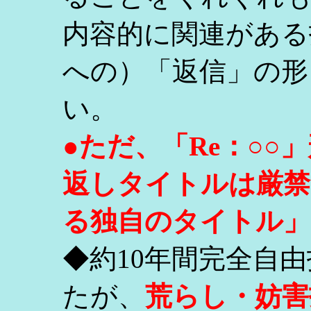
内容的に関連がある
への）「返信」の形
い。
●ただ、「Re：○
返しタイトルは厳禁
る独自のタイトル」
◆約10年間完全自
たが、
荒らし・妨害