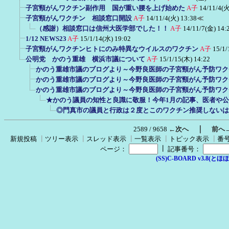
子宮頸がんワクチン副作用 国が重い腰を上げ始めた
A子
14/11/4(火
子宮頸がんワクチン 相談窓口開設
A子
14/11/4(火) 13:38
≪
（感謝）相談窓口は信州大医学部でした！！
A子
14/11/7(金) 14:
1/12 NEWS23
A子
15/1/14(水) 19:02
子宮頸がんワクチンヒトにのみ特異なウイルスのワクチン
A子
15/1/
公明党 かのう重雄 横浜市議について
A子
15/1/15(木) 14:22
かのう重雄市議のブログより～今野良医師の子宮頸がん予防ワク
かのう重雄市議のブログより～今野良医師の子宮頸がん予防ワク
かのう重雄市議のブログより～今野良医師の子宮頸がん予防ワク
★かのう議員の知性と良識に敬服！今年1月の記事、医者や
◎門真市の議員と行政は２度とこのワクチン推奨しないは
｜
2589 / 9658
←次へ
前へ
新規投稿
┃
ツリー表示
┃
スレッド表示
┃
一覧表示
┃
トピック表示
┃
番
┃
ページ：
記事番号：
(SS)C-BOARD v3.8(とほほ改v