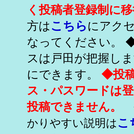
く投稿者登録制に移
こちら
方は
にアク
なってください。 
スは戸田が把握しま
にできます。
◆投
ス・パスワードは登
投稿できません。
こ
かりやすい説明は