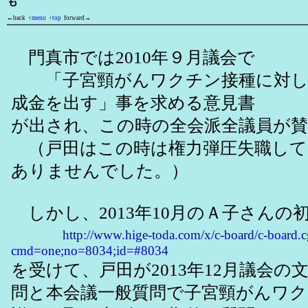
も
←back
↑menu
↑top
forward→
門真市では2010年９月議会で
「子宮頸がんワクチン接種に対し
成金を出す」事を求める意見書
が出され、この時の全会派全議員が
（戸田はこの時は権力弾圧失職して
ありませんでした。）
しかし、2013年10月のＡ子さんの
http://www.hige-toda.com/x/c-board/c-board.c
cmd=one;no=8034;id=#8034
を受けて、戸田が2013年12月議会の
問と本会議一般質問で子宮頸がんワ