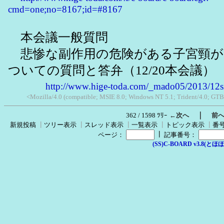
cmd=one;no=8167;id=#8167
本会議一般質問
悲惨な副作用の危険がある子宮頸が
ついての質問と答弁（12/20本会議）
http://www.hige-toda.com/_mado05/2013/12s
<Mozilla/4.0 (compatible; MSIE 8.0; Windows NT 5.1; Trident/4.0; GTB
｜
362 / 1598 ﾂﾘｰ
←次へ
前
新規投稿
┃
ツリー表示
┃
スレッド表示
┃
一覧表示
┃
トピック表示
┃
番
┃
ページ：
記事番号：
(SS)C-BOARD v3.8(とほほ改v