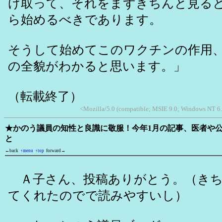
け取って、それをまずきちんと見る
ら始めるべきであります。
そうして始めてこのワクチンの作用
の全貌がわかると思います。」
（転載終了）
<Mozilla/5.0 (compatible; MSIE 9.0; Windows NT 6
★かのう議員の知性と良識に敬服！今年1月の記事、医者や
と
←back
↑menu
↑top
forward→
Ａ子さん、投稿ありがとう。（きち
てくれたのでで読みやすいし）