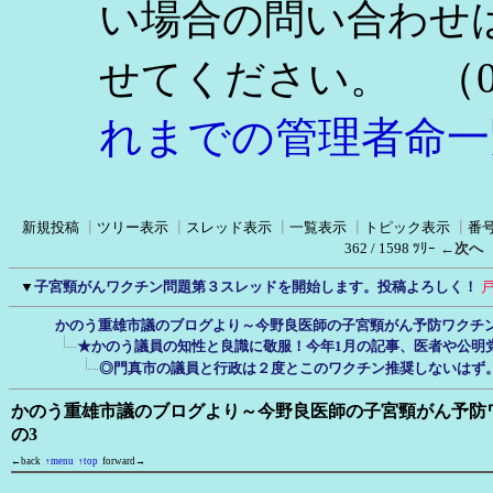
い場合の問い合わせ
（0
せてください。
れまでの管理者命一
新規投稿
┃
ツリー表示
┃
スレッド表示
┃
一覧表示
┃
トピック表示
┃
番
362 / 1598 ﾂﾘｰ
←次へ
▼
子宮頸がんワクチン問題第３スレッドを開始します。投稿よろしく！
かのう重雄市議のブログより～今野良医師の子宮頸がん予防ワクチ
★かのう議員の知性と良識に敬服！今年1月の記事、医者や公明
◎門真市の議員と行政は２度とこのワクチン推奨しないはず
かのう重雄市議のブログより～今野良医師の子宮頸がん予防
の3
←back
↑menu
↑top
forward→