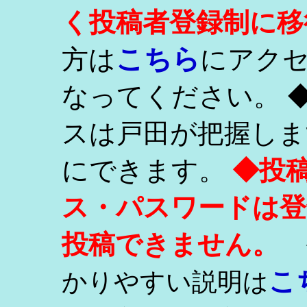
く投稿者登録制に移
こちら
方は
にアク
なってください。 
スは戸田が把握しま
にできます。
◆投
ス・パスワードは登
投稿できません。
こ
かりやすい説明は