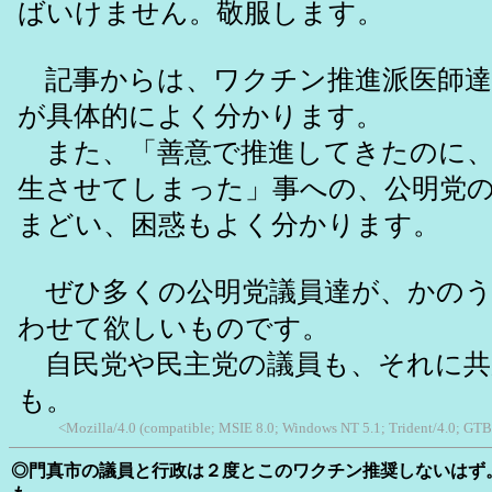
ばいけません。敬服します。
記事からは、ワクチン推進派医師達
が具体的によく分かります。
また、「善意で推進してきたのに、
生させてしまった」事への、公明党
まどい、困惑もよく分かります。
ぜひ多くの公明党議員達が、かのう
わせて欲しいものです。
自民党や民主党の議員も、それに共
も。
<Mozilla/4.0 (compatible; MSIE 8.0; Windows NT 5.1; Trident/4.0; GTB
◎門真市の議員と行政は２度とこのワクチン推奨しないはず