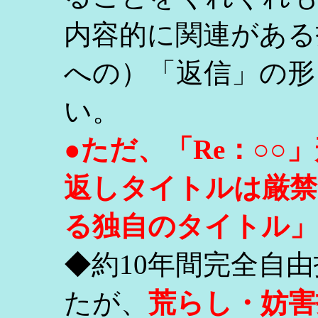
内容的に関連がある
への）「返信」の形
い。
●ただ、「Re：○
返しタイトルは厳禁
る独自のタイトル」
◆約10年間完全自
たが、
荒らし・妨害