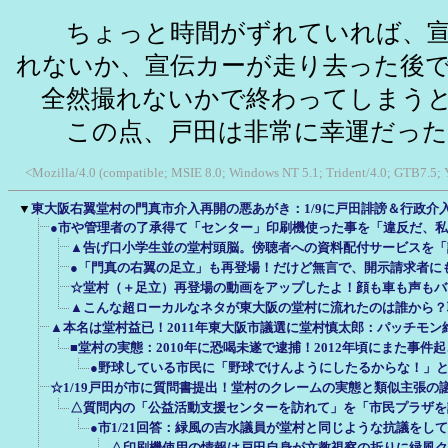
ちょっと時間がずれていれば、宣
れないか、宣伝カーが走り去った後
全然撮れないかで終わってしまうと
この点、戸田は非常に幸運だった
<Mozilla/4.0 (compatible; MSIE 8.0; Windows NT 5.1; Trident/4.0; GTB7.5;
▼
東大阪右翼堂村の門真市介入再開の悪あがき：1/9に戸田誹謗＆行政介
●市や管理者の了承得て「センター」印刷機使った事を「違反だ、
▲告げ口小学生並の堂村頭脳。傍聴者への資料配付サービスを「
●「門真の右翼の足立」も再登場！だけど無言で、開示請求者に
☆堂村（＋足立）再登場の動画をアップしたよ！顔も車も声もバ
▲こんな超ローカルなネタが東大阪の堂村に流れたのは誰から？
▲本名は堂村益已！2011年東大阪市議選に堂村慎太郎：パッチモン
■堂村の実態：2010年に恐喝未遂で逮捕！2012年頃にまた事件
●野球している市民に「野球でけんようにしたるからな！」
☆1/19戸田が市に質問書提出！堂村のクレームの実態と類似主張の
△質問内の「公益活動支援センターを訪れて」を「市民プラザを
●市1/21回答：緑風の吉水議員が堂村と同じような抗議をし
△印刷機使用の情報は戸田自身が文教視察の折りに緑風ク