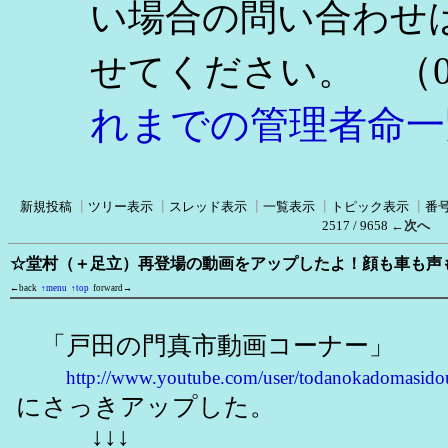
い場合の問い合わせ
（0
せてください。
れまでの管理者命一
新規投稿
┃
ツリー表示
┃
スレッド表示
┃
一覧表示
┃
トピック表示
┃
番
2517 / 9658
←次へ
☆堂村（＋足立）再登場の動画をアップしたよ！顔も車も声
←back
↑menu
↑top
forward→
「戸田の門真市動画コーナー」
http://www.youtube.com/user/todanokadomasido
にさっきアップした。
↓↓↓