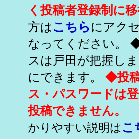
く投稿者登録制に移
こちら
方は
にアク
なってください。 
スは戸田が把握しま
にできます。
◆投
ス・パスワードは登
投稿できません。
こ
かりやすい説明は