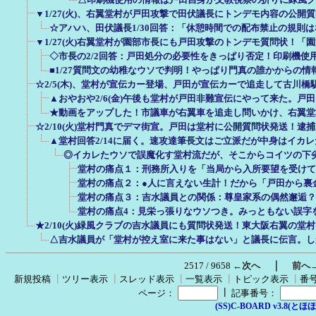
▼1/27(火)、右翼堂村が戸田攻撃で田伏議長にトンデモ内容の公開
☆アハハ、田伏議長1/30回答：「休憩時間での配布禁止の規則
▼1/27(火)右翼堂村が園部市長にも戸田攻撃のトンデモ質問状！「
◇市長の2/2回答：戸田処分の必要性をきっぱり否定！印刷機使
■1/27質問文の幼稚なウソで判明！やっぱり門真の誰かからの
☆2/5(木)、堂村が宣伝カー登場、戸田が宣伝カーで追走して古川橋
▲おやおや2/6(金)午後も堂村が戸田非難宣伝にやって来た。戸
★動画をアップした！市議車が右翼車を追走し問いかけ、右翼堂
☆2/10(火)堂村門真でデマ街宣。戸田は堂村に公開質問状発送！逮
▲堂村回答2/14に届く。速攻達筆長文はご立派だが中身はイカ
◎イカレたウソで誤魔化す堂村流だが、そこからコイツの下
堂村の痛点１：刑務所入りを「当局から入所要望を受けて
堂村の痛点２：●人に言えない生計！だから「戸田から裏金
堂村の痛点３：吉水議員との関係：尊皇家系の偶然邂逅？
堂村の痛点4：見栄っ張りなウソつき。みっともない誤字
★2/10(火)緑風クラブの吉水議員にも質問状発送！東大阪右翼の堂
△吉水議員が「堂村が控え室に来た事はない」と議長に伝言。し
｜
2517 / 9658
←次へ
前へ
新規投稿
┃
ツリー表示
┃
スレッド表示
┃
一覧表示
┃
トピック表示
┃
番
┃
ページ：
記事番号：
(SS)C-BOARD v3.8(とほほ改v