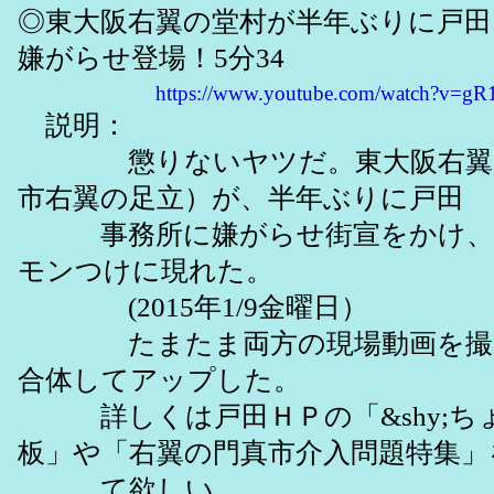
◎東大阪右翼の堂村が半年ぶりに戸田
嫌がらせ登場！5分34
https://www.youtube.com/watch?v=
説明：
懲りないヤツだ。東大阪右翼の
市右翼の足立）が、半年ぶりに戸田
事務所に嫌がらせ街宣をかけ、
モンつけに現れた。
(2015年1/9金曜日）
たまたま両方の現場動画を撮影
合体してアップした。
詳しくは戸田ＨＰの「&shy;ち
板」や「右翼の門真市介入問題特集」
て欲しい。