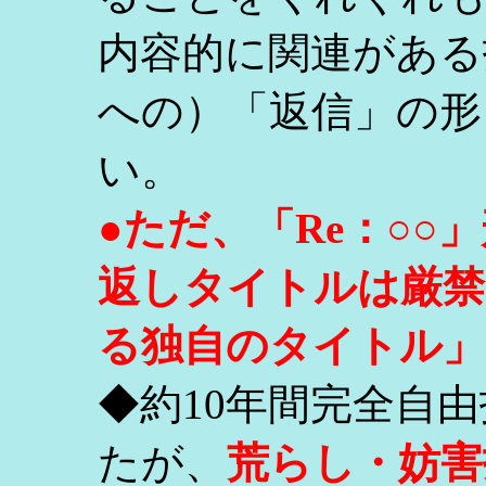
内容的に関連がある
への）「返信」の形
い。
●ただ、「Re：○
返しタイトルは厳禁
る独自のタイトル」
◆約10年間完全自
たが、
荒らし・妨害