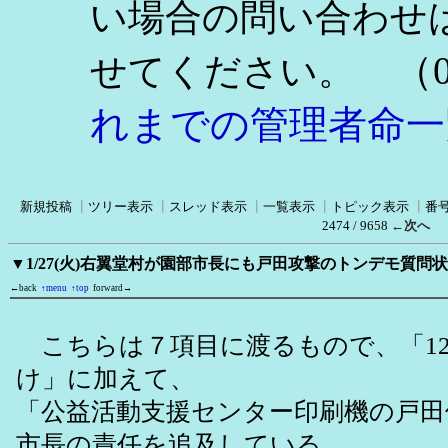
い場合の問い合わせ
（0
せてください。
れまでの管理者命一
新規投稿
┃
ツリー表示
┃
スレッド表示
┃
一覧表示
┃
トピック表示
┃
番
2474 / 9658
←次へ
▼1/27(火)右翼堂村が園部市長にも戸田攻撃のトンデモ質
←back
↑menu
↑top
forward→
こちらは７項目に渡るもので、「12
け」に加えて、
「公益活動支援センター印刷機の戸田
市長の責任を追及している。