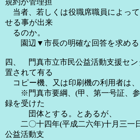
規約が管理担
当者、若しくは役職席職員によって
せる事が出来
るのか。
園辺▼市長の明確な回答を求める
四、 門真市立市民公益活動支援セン
置されて有る
コピー機、又は印刷機の利用者は、
※門真市要綱、(甲、第一号証、参
録を受けた
団体とする。とあるが、
二〇十四年(平成二六年)十月三一
公益活動支