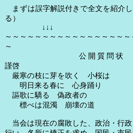
まずは誤字解説付きで全文を紹介し
る）
↓↓↓
～～～～～～～～～～～～～～～～～
～
公 開 質 問 状
謹啓
厳寒の枝に芽を吹く 小桜は
明日来る春に 心身踊り
謳歌に驕る 偽政者の
標べは混濁 崩壊の道
当会は現在の腐敗した、政治・行政
行い、各所に矯正を求め、国民・市民