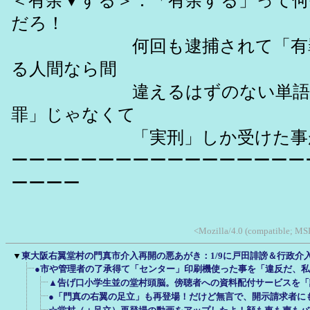
＜有余▼する＞：「有余する」って何
だろ！
何回も逮捕されて「有罪だが
る人間なら間
違えるはずのない単語なのだ
罪」じゃなくて
「実刑」しか受けた事が
ーーーーーーーーーーーーーーーーー
ーーーー
<Mozilla/4.0 (compatible; MSI
▼
東大阪右翼堂村の門真市介入再開の悪あがき：1/9に戸田誹謗＆行政介
●市や管理者の了承得て「センター」印刷機使った事を「違反だ、
▲告げ口小学生並の堂村頭脳。傍聴者への資料配付サービスを「
●「門真の右翼の足立」も再登場！だけど無言で、開示請求者に