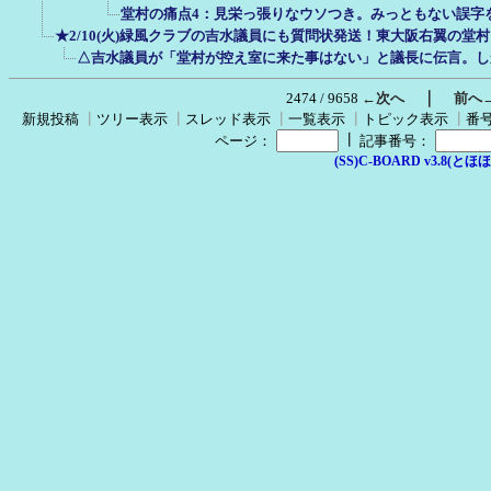
堂村の痛点4：見栄っ張りなウソつき。みっともない誤字
★2/10(火)緑風クラブの吉水議員にも質問状発送！東大阪右翼の堂
△吉水議員が「堂村が控え室に来た事はない」と議長に伝言。し
｜
2474 / 9658
←次へ
前へ
新規投稿
┃
ツリー表示
┃
スレッド表示
┃
一覧表示
┃
トピック表示
┃
番
┃
ページ：
記事番号：
(SS)C-BOARD v3.8(とほほ改v