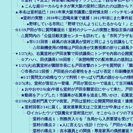
☆堂村（＋足立）再登場の動画をアップしたよ！顔も車も声もバ
▲こんな超ローカルなネタが東大阪の堂村に流れたのは誰から？
▲本名は堂村益已！2011年東大阪市議選に堂村慎太郎：パッチモン
■堂村の実態：2010年に恐喝未遂で逮捕！2012年頃にまた事件
●野球している市民に「野球でけんようにしたるからな！」
☆1/19戸田が市に質問書提出！堂村のクレームの実態と類似主張の
△質問内の「公益活動支援センターを訪れて」を「市民プラザを
●市1/21回答：緑風の吉水議員が堂村と同じような抗議をし
△印刷機使用の情報は戸田自身が文教視察の折りに緑風ク
▼1/27(火)、右翼堂村が戸田攻撃で田伏議長にトンデモ内容の公開
☆アハハ、田伏議長1/30回答：「休憩時間での配布禁止の規則
▼1/27(火)右翼堂村が園部市長にも戸田攻撃のトンデモ質問状！「
◇市長の2/2回答：戸田処分の必要性をきっぱり否定！印刷機使
■1/27質問文の幼稚なウソで判明！やっぱり門真の誰かからの
☆2/5(木)、堂村が宣伝カー登場、戸田が宣伝カーで追走して古川橋
▲おやおや2/6(金)午後も堂村が戸田非難宣伝にやって来た。戸
★動画をアップした！市議車が右翼車を追走し問いかけ、右翼堂
☆2/10(火)堂村門真でデマ街宣。戸田は堂村に公開質問状発送！逮
▲堂村回答2/14に届く。速攻達筆長文はご立派だが中身はイカ
◎イカレたウソで誤魔化す堂村流だが、そこからコイツの下
堂村の痛点１：刑務所入りを「当局から入所要望を受けて
堂村の痛点２：●人に言えない生計！だから「戸田から裏金
堂村の痛点３：吉水議員との関係：尊皇家系の偶然邂逅？