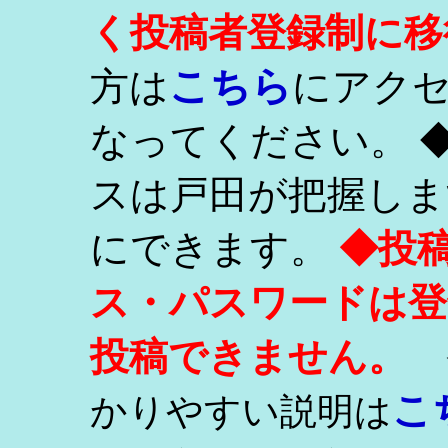
く投稿者登録制に移
こちら
方は
にアク
なってください。 
スは戸田が把握しま
にできます。
◆投
ス・パスワードは登
投稿できません。
こ
かりやすい説明は