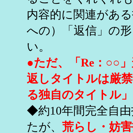
内容的に関連がある
への）「返信」の形
い。
●ただ、「Re：○
返しタイトルは厳禁
る独自のタイトル」
◆約10年間完全自
たが、
荒らし・妨害