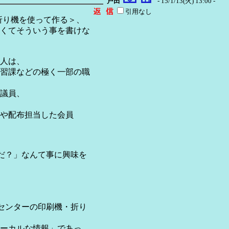
戸田
- 15/1/13(火) 13:00 -
引用なし
折り機を使って作る＞、
くてそういう事を書けな
人は、
習課などの極く一部の職
議員、
や配布担当した会員
だ？」なんて事に興味を
センターの印刷機・折り
ーカルな情報」であっ