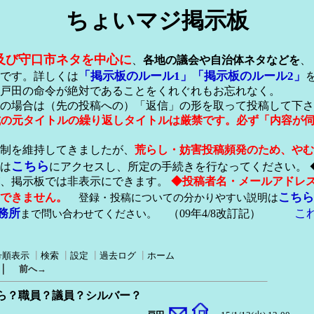
ちょいマジ掲示板
及び守口市ネタを中心に
、
各地の議会や自治体ネタなどを
、
「掲示板のルール1」
「掲示板のルール2」
です。詳しくは
戸田の命令が絶対であることをくれぐれもお忘れなく。
の場合は（先の投稿への）「返信」の形を取って投稿して下さ
形式の元タイトルの繰り返しタイトルは厳禁です。必ず「内容が
稿制を維持してきましたが、
荒らし・妨害投稿頻発のため、やむ
こちら
は
にアクセスし、所定の手続きを行なってください。 
が、掲示板では非表示にできます。
◆投稿者名・メールアドレ
こちら
できません。
登録・投稿についての分かりやすい説明は
務所
こ
まで問い合わせてください。
（09年4/8改訂記）
号順表示
┃
検索
┃
設定
┃
過去ログ
┃
ホーム
｜
前へ→
ら？職員？議員？シルバー？