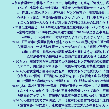
●市や管理者の了承得て「センター」印刷機使った事を「違反だ、
▲告げ口小学生並の堂村頭脳。傍聴者への資料配付サービスを「
●「門真の右翼の足立」も再登場！だけど無言で、開示請求者に
☆堂村（＋足立）再登場の動画をアップしたよ！顔も車も声もバ
▲こんな超ローカルなネタが東大阪の堂村に流れたのは誰から？
▲本名は堂村益已！2011年東大阪市議選に堂村慎太郎：パッチモン
■堂村の実態：2010年に恐喝未遂で逮捕！2012年頃にまた事件
●野球している市民に「野球でけんようにしたるからな！」
☆1/19戸田が市に質問書提出！堂村のクレームの実態と類似主張の
△質問内の「公益活動支援センターを訪れて」を「市民プラザを
●市1/21回答：緑風の吉水議員が堂村と同じような抗議をし
△印刷機使用の情報は戸田自身が文教視察の折りに緑風ク
▼1/27(火)、右翼堂村が戸田攻撃で田伏議長にトンデモ内容の公開
☆アハハ、田伏議長1/30回答：「休憩時間での配布禁止の規則
▼1/27(火)右翼堂村が園部市長にも戸田攻撃のトンデモ質問状！「
◇市長の2/2回答：戸田処分の必要性をきっぱり否定！印刷機使
■1/27質問文の幼稚なウソで判明！やっぱり門真の誰かからの
☆2/5(木)、堂村が宣伝カー登場、戸田が宣伝カーで追走して古川橋
▲おやおや2/6(金)午後も堂村が戸田非難宣伝にやって来た。戸
★動画をアップした！市議車が右翼車を追走し問いかけ、右翼堂
☆2/10(火)堂村門真でデマ街宣。戸田は堂村に公開質問状発送！逮
▲堂村回答2/14に届く。速攻達筆長文はご立派だが中身はイカ