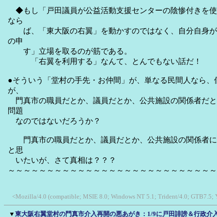
◆もし「戸田議員が公益活動支援センターの陰惨付きを使
なら
ば、「東大阪の右翼」を動かすのではなく、自分自身が
の申
す」立場を取るのが筋である。
「右翼を利用する」なんて、とんでもない話だ！
●そういう「堂村の手先・お仲間」が、単なる民間人なら、
が、
門真市の職員だとか、議員だとか、公共施設の関係者だと
問題
なのではないだろうか？
門真市の職員だとか、議員だとか、公共施設の関係者に
と思
いたいが、さて真相は？？？
～～～～～～～～～～～～～～～～～～～～～～～～～～～
<Mozilla/4.0 (compatible; MSIE 8.0; Windows NT 5.1; Trident/4.0; GTB7.5;
▼
東大阪右翼堂村の門真市介入再開の悪あがき：1/9に戸田誹謗＆行政介