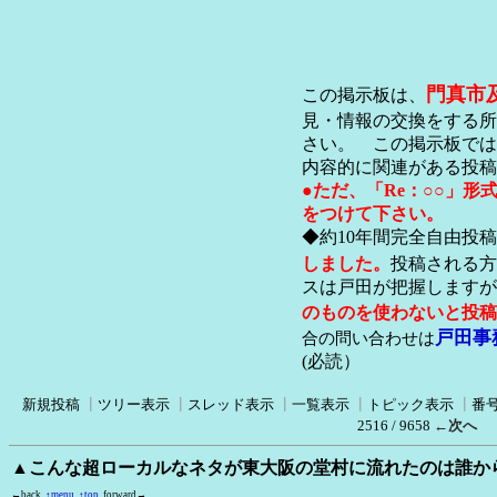
門真市
この掲示板は、
見・情報の交換をする所
さい。 この掲示板では
内容的に関連がある投稿
●ただ、「Re：○○」
をつけて下さい。
◆約10年間完全自由投
しました。
投稿される方
スは戸田が把握します
のものを使わないと投稿
戸田事
合の問い合わせは
(必読）
新規投稿
┃
ツリー表示
┃
スレッド表示
┃
一覧表示
┃
トピック表示
┃
番
2516 / 9658
←次へ
▲こんな超ローカルなネタが東大阪の堂村に流れたのは誰か
←back
↑menu
↑top
forward→