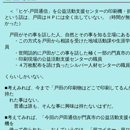
＜「ヒゲ-戸田通信」を公益活動支援センターの印刷機・
という話は、戸田はＨＰには全く出していない。（時間が無
かった）
戸田がその事を話した人、自然とその事を知る立場にある
・この方式を戸田から相談を受けた地域活動課や生涯学
員
・世間話的に戸田がこの事を話した極く一部の門真市の
・印刷現場の公益活動支援センターの職員
・４万枚配布を請け負ったシルバー人材センターの職員
くらいしかいない。
■考えみれば、今まで「戸田の印刷物はどこで印刷してるん
持た
れた事はない。
普通は誰も、そんな事に興味は持たないはずだ。
■考えてみれば、「今回の戸田通信が門真市の公益活動支援
機を
使って作られた」、なんていうのは、「超マイナー、超ロ