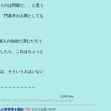
うのは問題だ」、と思う
「門真市の人間としても
個人の自由だ済むだろう
したら、これはちょっと
は、そういう人はいない
～～～～～～～～～
3,261 hits
 YTB730...＠i222-150-200-174.s04.a027.ap.plala.or.jp>
入の街宣等を開始
戸田
15/1/12(月) 10:07