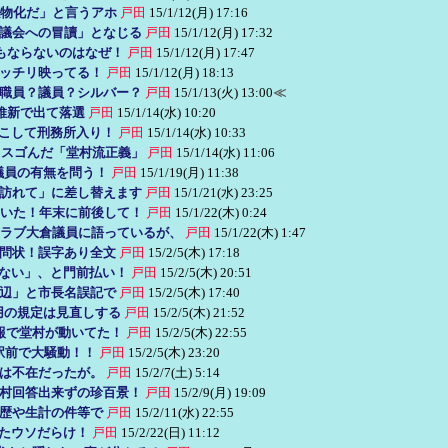
私物化だ」と言うアホ
戸田
15/1/12(月) 17:16
議会への冒讀」となじる
戸田
15/1/12(月) 17:32
もならないのはなぜ！
戸田
15/1/12(月) 17:47
ッチリ映ってる！
戸田
15/1/12(月) 18:13
職員？議員？シルバー？
戸田
15/1/13(火) 13:00
≪
維新で出て落選
戸田
15/1/14(水) 10:20
起こして刑務所入り！
戸田
15/1/14(水) 10:33
とスゴんだ「堂村流正義」
戸田
15/1/14(水) 11:06
議員の有無を問う！
戸田
15/1/19(月) 11:38
訪れて」に差し替えます
戸田
15/1/21(水) 23:25
ていた！年末に前後して！
戸田
15/1/22(木) 0:24
ラブ大倉議員に語っているが、
戸田
15/1/22(木) 1:47
質問状！誤字あり全文
戸田
15/2/5(木) 17:18
はない」、と門前払い！
戸田
15/2/5(木) 20:51
園辺」と市長名誤記で
戸田
15/2/5(木) 17:40
用の規定は見直しする
戸田
15/2/5(木) 21:52
情報で堂村が動いてた！
戸田
15/2/5(木) 22:55
駅前で大騒動！！
戸田
15/2/5(木) 23:20
田は不在だったが。
戸田
15/2/7(土) 5:14
村回答出来ずの珍百景！
戸田
15/2/9(月) 19:09
捕歴や生計の件等で
戸田
15/2/11(水) 22:55
レたウソだらけ！
戸田
15/2/22(日) 11:12