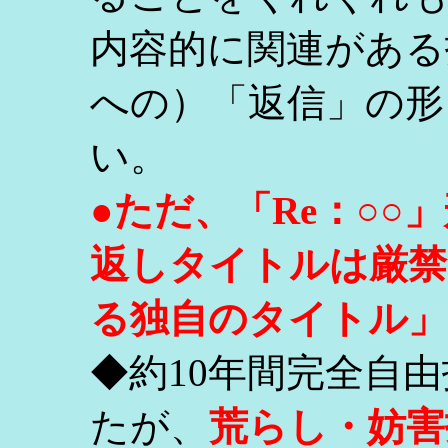
内容的に関連がある
への）「返信」の形
い。
●ただ、「Re：○
返しタイトルは厳禁
る独自のタイトル」
◆約10年間完全自
たが、
荒らし・妨害