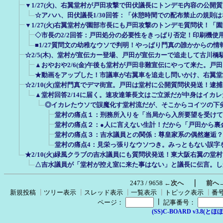
▼1/27(火)、右翼堂村が戸田攻撃で田伏議長にトンデモ内容の公開
☆アハハ、田伏議長1/30回答：「休憩時間での配布禁止の規則
▼1/27(火)右翼堂村が園部市長にも戸田攻撃のトンデモ質問状！「
◇市長の2/2回答：戸田処分の必要性をきっぱり否定！印刷機使
■1/27質問文の幼稚なウソで判明！やっぱり門真の誰かからの
☆2/5(木)、堂村が宣伝カー登場、戸田が宣伝カーで追走して古川橋
▲おやおや2/6(金)午後も堂村が戸田非難宣伝にやって来た。戸
★動画をアップした！市議車が右翼車を追走し問いかけ、右翼堂
☆2/10(火)堂村門真でデマ街宣。戸田は堂村に公開質問状発送！逮
▲堂村回答2/14に届く。速攻達筆長文はご立派だが中身はイカ
◎イカレたウソで誤魔化す堂村流だが、そこからコイツの下
堂村の痛点１：刑務所入りを「当局から入所要望を受けて
堂村の痛点２：●人に言えない生計！だから「戸田から裏金
堂村の痛点３：吉水議員との関係：尊皇家系の偶然邂逅？
堂村の痛点4：見栄っ張りなウソつき。みっともない誤字
★2/10(火)緑風クラブの吉水議員にも質問状発送！東大阪右翼の堂
△吉水議員が「堂村が控え室に来た事はない」と議長に伝言。し
｜
2473 / 9658
←次へ
前へ
新規投稿
┃
ツリー表示
┃
スレッド表示
┃
一覧表示
┃
トピック表示
┃
番
┃
ページ：
記事番号：
(SS)C-BOARD v3.8(とほほ改v