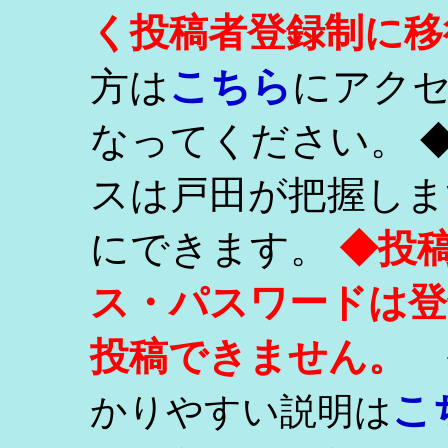
く投稿者登録制に移
こちら
方は
にアク
なってください。 
スは戸田が把握しま
にできます。
◆投
ス・パスワードは登
投稿できません。
こ
かりやすい説明は