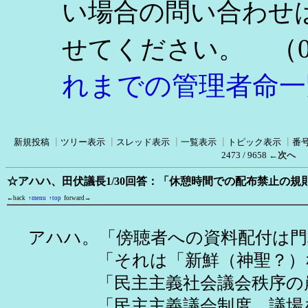
い場合の問い合わせ
（0
せてください。
れまでの管理者命一
新規投稿
┃
ツリー表示
┃
スレッド表示
┃
一覧表示
┃
トピック表示
┃
番
2473 / 9658
←次へ
☆アハハ、田伏議長1/30回答：「休憩時間での配布禁止の
←back
↑menu
↑top
forward→
アハハ。「傍聴者への資料配付は門
「それは「新鮮（神聖？）なる
「民主主義社会議会秩序の崩
「民主主義議会制度、議場を私