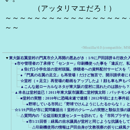
（アッタリマエだろ！）
～～～～～～～～～～～～～～～～～
～～
<Mozilla/4.0 (compatible; MSI
▼
東大阪右翼堂村の門真市介入再開の悪あがき：1/9に戸田誹謗＆行政介
●市や管理者の了承得て「センター」印刷機使った事を「違反だ、
▲告げ口小学生並の堂村頭脳。傍聴者への資料配付サービスを「
●「門真の右翼の足立」も再登場！だけど無言で、開示請求者に
☆堂村（＋足立）再登場の動画をアップしたよ！顔も車も声もバ
▲こんな超ローカルなネタが東大阪の堂村に流れたのは誰から？
▲本名は堂村益已！2011年東大阪市議選に堂村慎太郎：パッチモン
■堂村の実態：2010年に恐喝未遂で逮捕！2012年頃にまた事件
●野球している市民に「野球でけんようにしたるからな！」
☆1/19戸田が市に質問書提出！堂村のクレームの実態と類似主張の
△質問内の「公益活動支援センターを訪れて」を「市民プラザを
●市1/21回答：緑風の吉水議員が堂村と同じような抗議をし
△印刷機使用の情報は戸田自身が文教視察の折りに緑風ク