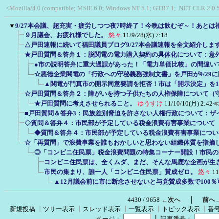
<Mozilla/4.0 (compatible; MSIE 6.0; Windows NT 5.1; GTB7.1; .NET CLR 2.0.
▼
9/27本会議、超充実・疲労しつつ夜7時終了！今晩は飲むぞ～！あとは
９月議会、お疲れ様でした。
悠々
11/9/28(水) 7:18
△戸田速報に続いて福田議員ブログ9/27本会議速報を全文紹介しま
★戸田質問＆答弁１：脱関電の電力購入契約の具体化について：意
●市の説明答弁に重大過誤があった！「電力単価比較」の間違い
☆悪徳企業関電の「行政への守秘義務強制文書」を戸田が9/29
▲関電が門真市の開示同意要請を拒否！市は「開示決定」を11
☆戸田質問＆答弁２：障がいを持つ子供たちの人権保障について（
★戸田質問に考えさせられること。
ゆうすけ
11/10/10(月) 2:42
≪
■戸田質問＆答弁3：民族差別脅迫を許さない人権行政について：ザ
◇質問＆答弁４：市民部が予定している税金浪費有害事業について
◆質問＆答弁４：市民部が予定している税金浪費有害事業につい
☆「再質問」で浪費事業を誰もおかしいと思わない組織体質を指摘
◎「コンビニ住民票」税金浪費問題の特集コーナー開設！市民の
コンビニ住民票は、全くムダ、まだ、そんな馬鹿な企画が生
市民の集まり、誰一人「コンビニ住民票」賛成ゼロ。
悠々
11
▲12月議会前に市に断念させないと与党賛成多数で100
｜
4430 / 9658
←次へ
前へ
新規投稿
┃
ツリー表示
┃
スレッド表示
┃
一覧表示
┃
トピック表示
┃
番
┃
ページ：
記事番号：