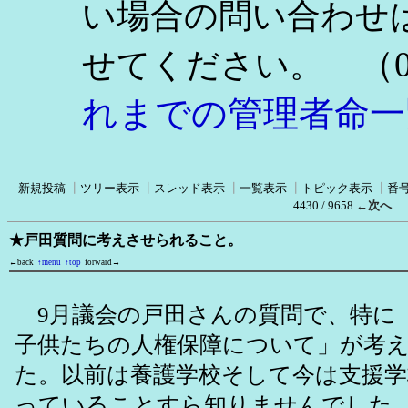
い場合の問い合わせ
（0
せてください。
れまでの管理者命一
新規投稿
┃
ツリー表示
┃
スレッド表示
┃
一覧表示
┃
トピック表示
┃
番
4430 / 9658
←次へ
★戸田質問に考えさせられること。
←back
↑menu
↑top
forward→
9月議会の戸田さんの質問で、特に
子供たちの人権保障について」が考
た。以前は養護学校そして今は支援学
っていることすら知りませんでした