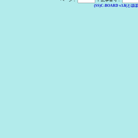
(SS)C-BOARD v3.8(とほほ改v