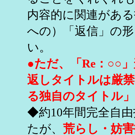
内容的に関連がある
への）「返信」の形
い。
●ただ、「Re：○
返しタイトルは厳禁
る独自のタイトル」
◆約10年間完全自
たが、
荒らし・妨害