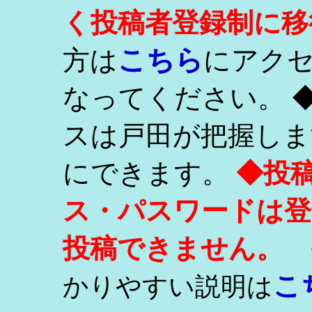
く投稿者登録制に移
こちら
方は
にアク
なってください。 
スは戸田が把握しま
にできます。
◆投
ス・パスワードは登
投稿できません。
こ
かりやすい説明は