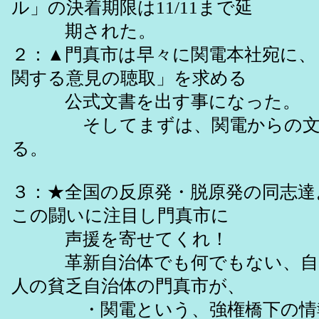
ル」の決着期限は11/11まで延
期された。
２：▲門真市は早々に関電本社宛に、
関する意見の聴取」を求める
公式文書を出す事になった。
そしてまずは、関電からの文書
る。
３：★全国の反原発・脱原発の同志
この闘いに注目し門真市に
声援を寄せてくれ！
革新自治体でも何でもない、自民
人の貧乏自治体の門真市が、
・関電という、強権橋下の情報