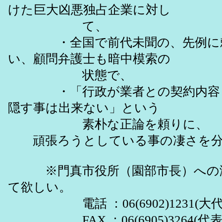
けた巨大凶悪独占企業に対し
て、
・全国で前代未聞の、先例に頼
い、顧問弁護士も暗中模索の
状態で、
・「行政が業者との契約内容＝
隠す事は出来ない」という
素朴な正論を頼りに、
頑張ろうとしている事の凄さを分
※門真市役所（園部市長）への激
て欲しい。
電話 ：06(6902)1231(大代
FAX ：06(6905)3264(代表