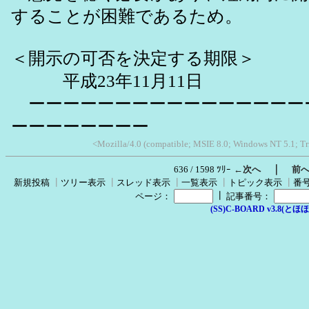
することが困難であるため。
＜開示の可否を決定する期限＞
平成23年11月11日
ーーーーーーーーーーーーーーーー
ーーーーーーーー
<Mozilla/4.0 (compatible; MSIE 8.0; Windows NT 5.1; Tr
｜
636 / 1598 ﾂﾘｰ
←次へ
前
新規投稿
┃
ツリー表示
┃
スレッド表示
┃
一覧表示
┃
トピック表示
┃
番
┃
ページ：
記事番号：
(SS)C-BOARD v3.8(とほほ改v