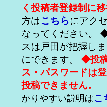
く投稿者登録制に移
こちら
方は
にアク
なってください。 
スは戸田が把握しま
にできます。
◆投
ス・パスワードは登
投稿できません。
こ
かりやすい説明は