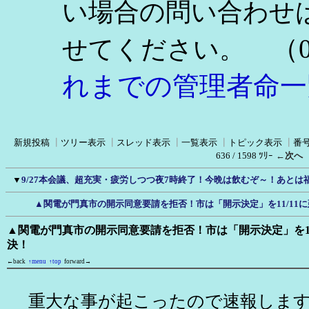
い場合の問い合わせ
（0
せてください。
れまでの管理者命一
新規投稿
┃
ツリー表示
┃
スレッド表示
┃
一覧表示
┃
トピック表示
┃
番
636 / 1598 ﾂﾘｰ
←次へ
▼
9/27本会議、超充実・疲労しつつ夜7時終了！今晩は飲むぞ～！あとは
▲関電が門真市の開示同意要請を拒否！市は「開示決定」を11/11
▲関電が門真市の開示同意要請を拒否！市は「開示決定」を11
決！
←back
↑menu
↑top
forward→
重大な事が起こったので速報しま