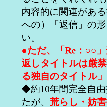
内容的に関連がある
への）「返信」の形
い。
●ただ、「Re：○
返しタイトルは厳禁
る独自のタイトル」
◆約10年間完全自
たが、
荒らし・妨害