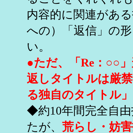
内容的に関連がある
への）「返信」の形
い。
●ただ、「Re：○
返しタイトルは厳禁
る独自のタイトル」
◆約10年間完全自
たが、
荒らし・妨害