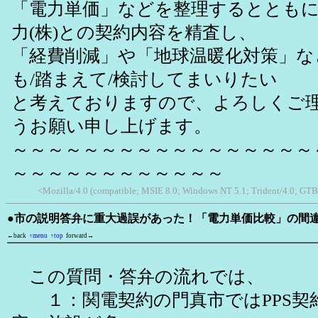
「電力単価」などを整理するととも
力(株)との契約内容を精査し、
「経費削減」や「地球温暖化対策」な
も/踏まえて/検討してまいりたい
と考えておりますので、よろしくご
うお願い申し上げます。
～～～～～～～～～～～～～～～～～
～～～～～～～～～～～～
<Mozilla/4.0 (compatible; MSIE 8.0; Windows NT 5.1; Trident/4.0; GTB
●市の説明答弁に重大過誤があった！「電力単価比較」の間
←back
↑menu
↑top
forward→
この質問・答弁の流れでは、
１：関電契約の門真市ではPPS契