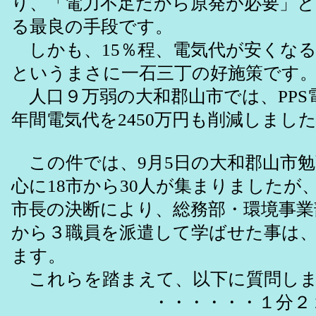
り、「電力不足だから原発が必要」
る最良の手段です。
しかも、15％程、電気代が安くな
というまさに一石三丁の好施策です
人口９万弱の大和郡山市では、PPS
年間電気代を2450万円も削減しまし
この件では、9月5日の大和郡山市勉
心に18市から30人が集まりましたが
市長の決断により、総務部・環境事業
から３職員を派遣して学ばせた事は
ます。
これらを踏まえて、以下に質問しま
・・・・・・１分２２秒