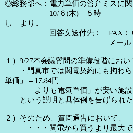
◎総務部へ：電力単価の答弁ミスに関
10/６(木) 
し より。
回答文送付先： FAX：０６
メール
１）9/27本会議質問の準備段階にお
・門真市では関電契約にも拘わらず
単価」＝17.84円
よりも電気単価」が安い施設が
という説明と具体例を告げられた
２）そのため、質問通告において、
・・・関電から買うより最大で1