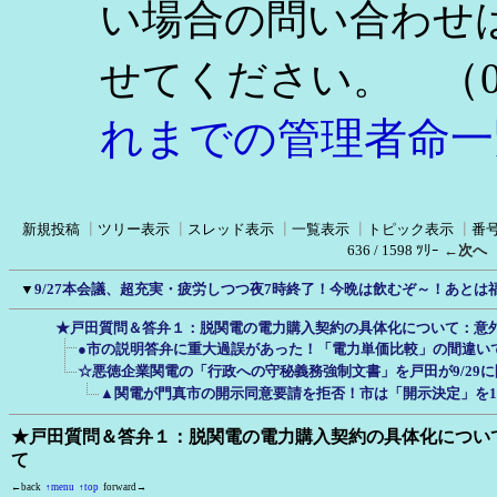
い場合の問い合わせ
（0
せてください。
れまでの管理者命一
新規投稿
┃
ツリー表示
┃
スレッド表示
┃
一覧表示
┃
トピック表示
┃
番
636 / 1598 ﾂﾘｰ
←次へ
▼
9/27本会議、超充実・疲労しつつ夜7時終了！今晩は飲むぞ～！あとは
★戸田質問＆答弁１：脱関電の電力購入契約の具体化について：意
●市の説明答弁に重大過誤があった！「電力単価比較」の間違い
☆悪徳企業関電の「行政への守秘義務強制文書」を戸田が9/29
▲関電が門真市の開示同意要請を拒否！市は「開示決定」を11
★戸田質問＆答弁１：脱関電の電力購入契約の具体化につい
て
←back
↑menu
↑top
forward→