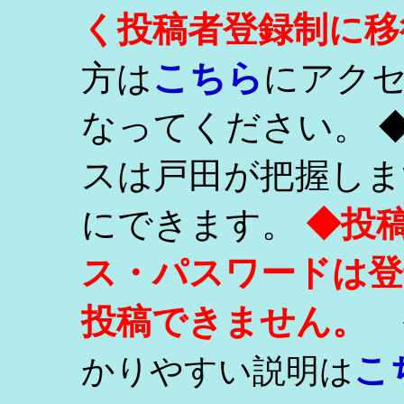
く投稿者登録制に移
こちら
方は
にアク
なってください。 
スは戸田が把握しま
にできます。
◆投
ス・パスワードは登
投稿できません。
こ
かりやすい説明は