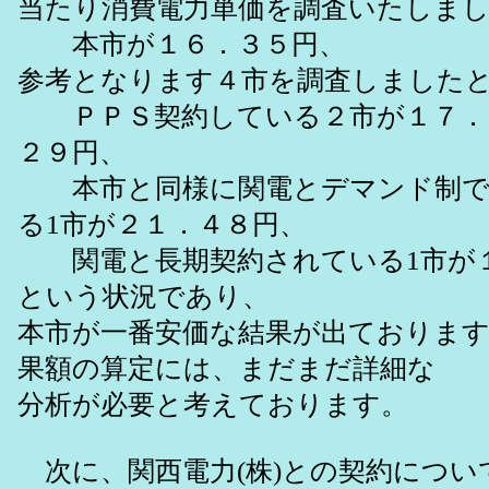
当たり消費電力単価を調査いたしま
本市が１６．３５円、
参考となります４市を調査しました
ＰＰＳ契約している２市が１７．
２９円、
本市と同様に関電とデマンド制で
る1市が２１．４８円、
関電と長期契約されている1市が
という状況であり、
本市が一番安価な結果が出ておりま
果額の算定には、まだまだ詳細な
分析が必要と考えております。
次に、関西電力(株)との契約につい