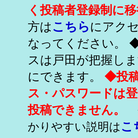
く投稿者登録制に移
こちら
方は
にアク
なってください。 
スは戸田が把握しま
にできます。
◆投
ス・パスワードは登
投稿できません。
こ
かりやすい説明は