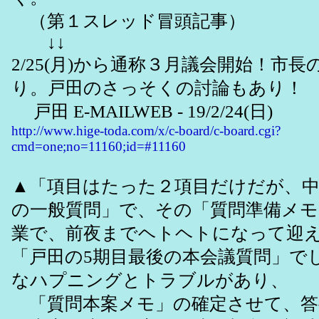
（第１スレッド冒頭記事）
↓↓
2/25(月)から通称３月議会開始！市
り。戸田のさっそくの討論もあり！
戸田 E-MAILWEB - 19/2/24(日)
http://www.hige-toda.com/x/c-board/c-board.cgi?
cmd=one;no=11160;id=#11160
▲「項目はたった２項目だけだが、
の一般質問」で、その「質問準備メモ
業で、前夜までヘトヘトになって迎えた3
「戸田の5期目最後の本会議質問」で
なハプニングとトラブルがあり、
「質問本案メモ」の確定させて、答