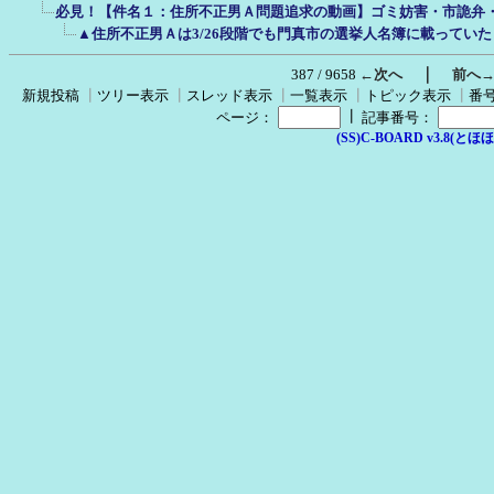
必見！【件名１：住所不正男Ａ問題追求の動画】ゴミ妨害・市詭弁
▲住所不正男Ａは3/26段階でも門真市の選挙人名簿に載ってい
｜
387 / 9658
←次へ
前へ
新規投稿
┃
ツリー表示
┃
スレッド表示
┃
一覧表示
┃
トピック表示
┃
番
┃
ページ：
記事番号：
(SS)C-BOARD v3.8(とほほ改v