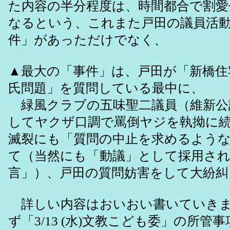
た内容の半分程度は、時間都合で割
なるという、これまた戸田の議員活
件」があっただけでなく、
▲最大の「事件」は、戸田が「新橋住
氏問題」を質問している最中に、
緑風クラブの五味聖二議員（維新公
してヤクザ口調で罵倒ヤジを執拗に
滅裂にも「質問の中止を求めるよう
て（当然にも「動議」として採用さ
言」）、戸田の質問妨害をして大紛糾
詳しい内容はおいおい書いていきま
ず「3/13 (水)文教こども委」の所管