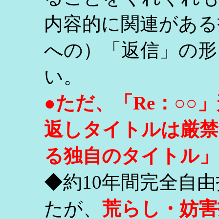
内容的に関連がある
への）「返信」の形
い。
●ただ、「Re：○
返しタイトルは厳禁
る独自のタイトル」
◆約10年間完全自
たが、
荒らし・妨害