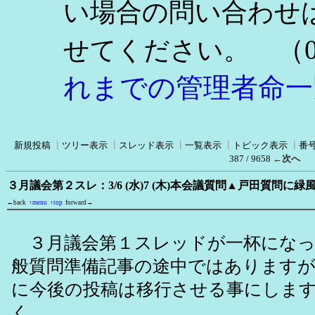
い場合の問い合わせ
（0
せてください。
れまでの管理者命一
新規投稿
┃
ツリー表示
┃
スレッド表示
┃
一覧表示
┃
トピック表示
┃
番
387 / 9658
←次へ
３月議会第２スレ：3/6 (水)7 (木)本会議質問▲戸田質問
←back
↑menu
↑top
forward→
３月議会第１スレッドが一杯になっ
般質問準備記事の途中ではあります
に今後の投稿は移行させる事にしま
く。