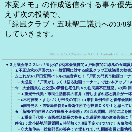
本案メモ」の作成送信をする事を優
えず次の投稿で、
「緑風クラブ・五味聖二議員への3/8
していきます。
<Mozilla/5.0 (Windows NT 6.1; Trident/7.0; rv:11.
▼
３月議会第２スレ：3/6 (水)7 (木)本会議質問▲戸田質問に緑風の五味
▲不正追求の戸田の3/7一般質問に対する緑風クラブ五味議員の妨
△これが3/7戸田質問バトルの生音声だ！「戸田の門真市動画コーナ
★必見！「戸田がじっくり語る動画コーナー」では7本アップ！
☆「大倉議員らと交流の新橋住宅住民Ａの住民票不正疑惑」の第1
▲重光千代美・市民生活部長の答弁（苦しまぎれ感と詭弁が一杯
●木村佳英・まちづくり部長の答弁：●市住条例歪曲と青年会議
■南野晃久・選管局長答弁■虚偽住所でも投票ＯＫや！と思って
★「新橋住宅住民Ａの住民票不正疑惑」の2回め質問。時間に涙を飲
▲重光千代美・市民生活部長の答弁▲水道閉栓期の違法告発に「
件名2：北小跡地問題質問▲時間無く7項目予定が1つだけ！★藤幼
◇大兼伸央・総務部長の答弁：☆埋もれていた園部市長と藤幼稚