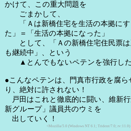
かけて、この重大問題を
ごまかして、
「Ａは新橋住宅を生活の本拠にす
た」＝「生活の本拠になった」
として、「Ａの新橋住宅住民票は
も継続中」、という
▲とんでもないペテンを強行し
●こんなペテンは、門真市行政を腐ら
り、絶対に許されない！
戸田はこれと徹底的に闘い、維新行
新グループ」議員共のウミを
出していく！
<Mozilla/5.0 (Windows NT 6.1; Trident/7.0; rv:11.0