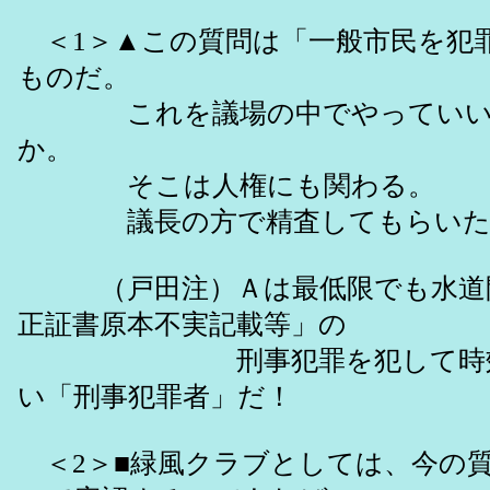
＜1＞▲この質問は「一般市民を犯
ものだ。
これを議場の中でやっていい
か。
そこは人権にも関わる。
議長の方で精査してもらいた
（戸田注）Ａは最低限でも水道閉
正証書原本不実記載等」の
刑事犯罪を犯して時効に
い「刑事犯罪者」だ！
＜2＞■緑風クラブとしては、今の