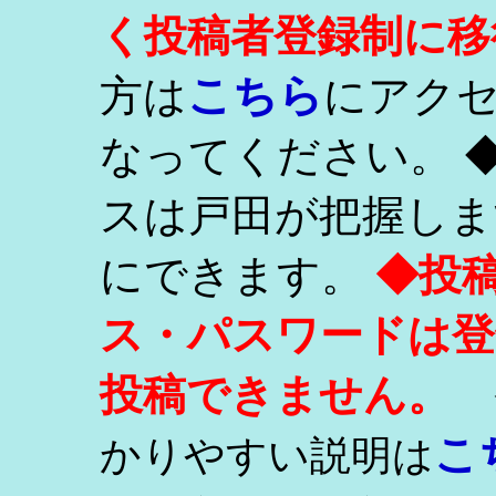
く投稿者登録制に移
こちら
方は
にアク
なってください。 
スは戸田が把握しま
にできます。
◆投
ス・パスワードは登
投稿できません。
こ
かりやすい説明は