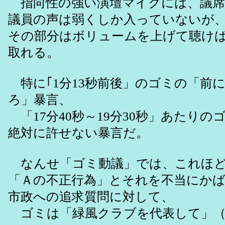
指向性の強い演壇マイクには、議席
議員の声は弱くしか入っていないが
その部分はボリュームを上げて聴け
取れる。
特に｢1分13秒前後」のゴミの「前
ろ」暴言、
「17分40秒～19分30秒」あたりの
絶対に許せない暴言だ。
なんせ「ゴミ動議」では、これほど
「Ａの不正行為」とそれを不当にか
市政への追求質問に対して、
ゴミは「緑風クラブを代表して」（