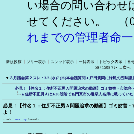
い場合の問い合わせ
（0
せてください。
れまでの管理者命一
新規投稿
┃
ツリー表示
┃
スレッド表示
┃
一覧表示
┃
トピック表示
┃
番
56 / 1598 ﾂﾘｰ
←次へ
▼
３月議会第２スレ：3/6 (水)7 (木)本会議質問▲戸田質問に緑風の五味
必見！【件名１：住所不正男Ａ問題追求の動画】ゴミ妨害・市詭弁
▲住所不正男Ａは3/26段階でも門真市の選挙人名簿に載ってい
必見！【件名１：住所不正男Ａ問題追求の動画】ゴミ妨害・
よ！
←back
↑menu
↑top
forward→