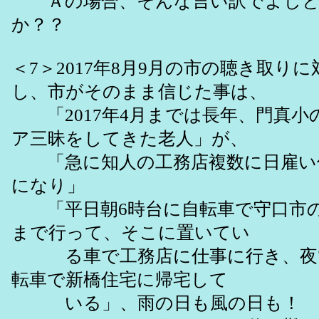
Ａの場合、そんな言い訳でよしと
か？？
＜7＞2017年8月9月の市の聴き取り
し、市がそのまま信じた事は、
「2017年4月までは長年、門真小
ア三昧をしてきた老人」が、
「急に知人の工務店複数に日雇い
になり」
「平日朝6時台に自転車で守口市
まで行って、そこに置いてい
る車で工務店に仕事に行き、夜7
転車で新橋住宅に帰宅して
いる」、雨の日も風の日も！