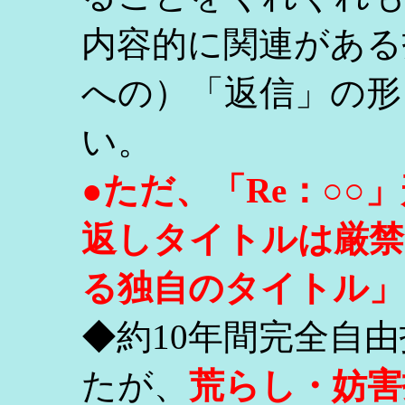
内容的に関連がある
への）「返信」の形
い。
●ただ、「Re：○
返しタイトルは厳禁
る独自のタイトル」
◆約10年間完全自
たが、
荒らし・妨害