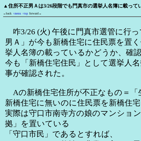
▲住所不正男Ａは3/26段階でも門真市の選挙人名簿に載っ
←back
↑menu
↑top
forward→
咋3/26 (火) 午後に門真市選管に行
男Ａ」が今も新橋住宅に住民票を置く
挙人名簿の載っているかどうか、確
今も「新橋住宅住民」として選挙人名
事が確認された。
Aの新橋住宅住所が不正なもの＝「
新橋住宅に無いのに住民票を新橋住
実際は守口市南寺方の娘のマンショ
拠」を置いている
「守口市民」であるとすれば、