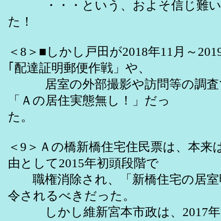
・・・という、およそ信じ難い
た！
＜8＞■しかし戸田が2018年11月～20
｢配達証明郵便作戦」や、
居室の外部撮影や訪問等の調査
「Ａの居住実態無し！」だっ
た。
＜9＞Ａの橋新橋住宅住民票は、本来
由として2015年初頭段階で
職権消除され、「新橋住宅の居室
令されるべきだった。
しかし維新宮本市政は、2017年