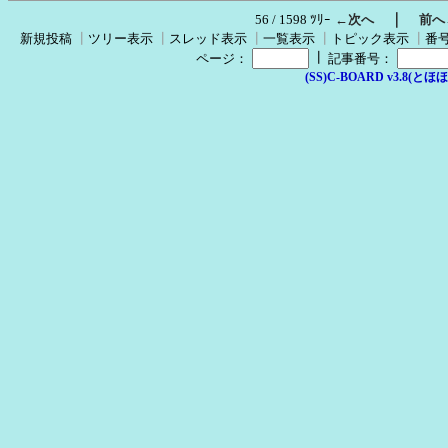
｜
56 / 1598 ﾂﾘｰ
←次へ
前へ
新規投稿
┃
ツリー表示
┃
スレッド表示
┃
一覧表示
┃
トピック表示
┃
番
┃
ページ：
記事番号：
(SS)C-BOARD v3.8(とほほ改v