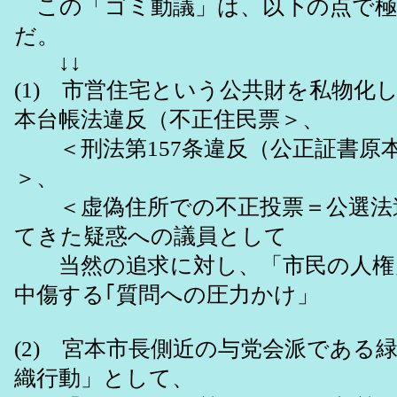
この「ゴミ動議」は、以下の点で極
だ。
↓↓
(1) 市営住宅という公共財を私物化
本台帳法違反（不正住民票＞、
＜刑法第157条違反（公正証書原
＞、
＜虚偽住所での不正投票＝公選法
てきた疑惑への議員として
当然の追求に対し、「市民の人権
中傷する｢質問への圧力かけ」
(2) 宮本市長側近の与党会派である
織行動」として、