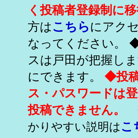
く投稿者登録制に移
こちら
方は
にアク
なってください。 
スは戸田が把握しま
にできます。
◆投
ス・パスワードは登
投稿できません。
こ
かりやすい説明は