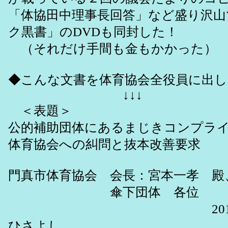
「体協田中理事長回答」など盛り沢山
ク黒書」のDVDも同封した！
（それだけ手間も金もかかった）
◆こんな文書を体育協会全役員に出
↓↓↓
＜表題＞
公的補助団体にあるまじきコンプラ
体育協会への糾問と抜本改善要求
門真市体育協会 会長：宮本一孝 殿
傘下団体 各位
2014年３月１３日
ひさよし