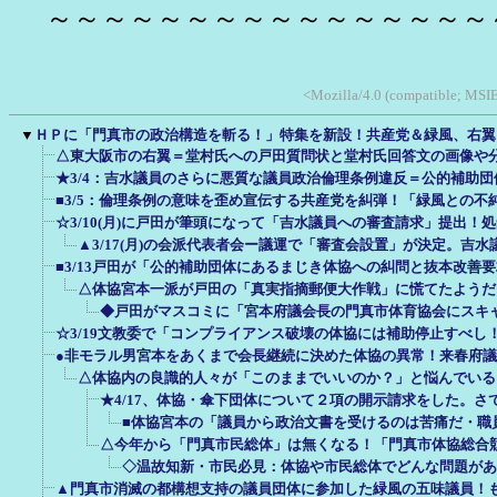
～～～～～～～～～～～～～～～～
<Mozilla/4.0 (compatible; MSIE
▼
ＨＰに「門真市の政治構造を斬る！」特集を新設！共産党＆緑風、右翼
△東大阪市の右翼＝堂村氏への戸田質問状と堂村氏回答文の画像や
★3/4：吉水議員のさらに悪質な議員政治倫理条例違反＝公的補助
■3/5：倫理条例の意味を歪め宣伝する共産党を糾弾！「緑風との不
☆3/10(月)に戸田が筆頭になって「吉水議員への審査請求」提出！
▲3/17(月)の会派代表者会ー議運で「審査会設置」が決定。吉
■3/13戸田が「公的補助団体にあるまじき体協への糾問と抜本改善
△体協宮本一派が戸田の「真実指摘郵便大作戦」に慌てたようだ
◆戸田がマスコミに「宮本府議会長の門真市体育協会にスキャン
☆3/19文教委で「コンプライアンス破壊の体協には補助停止すべし
●非モラル男宮本をあくまで会長継続に決めた体協の異常！来春府
△体協内の良識的人々が「このままでいいのか？」と悩んでいる
★4/17、体協・傘下団体について２項の開示請求をした。さ
■体協宮本の「議員から政治文書を受けるのは苦痛だ・職
△今年から「門真市民総体」は無くなる！「門真市体協総合
◇温故知新・市民必見：体協や市民総体でどんな問題があ
▲門真市消滅の都構想支持の議員団体に参加した緑風の五味議員！