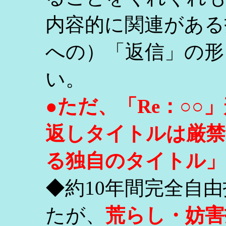
内容的に関連がある
への）「返信」の形
い。
●ただ、「Re：○
返しタイトルは厳禁
る独自のタイトル」
◆約10年間完全自
たが、
荒らし・妨害