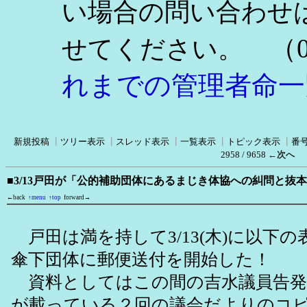
い場合の問い合わせ
（0
せてください。
れまでの管理者命一
新規投稿
┃
ツリー表示
┃
スレッド表示
┃
一覧表示
┃
トピック表示
┃
番
2958 / 9658
←次へ
■3/13戸田が「公的補助団体にあるまじき体協への糾問と抜
←back
↑menu
↑top
forward→
戸田は満を持して3/13(木)に以下
傘下団体に郵便送付を開始した！
資料としてはこの間の吉水議員告発
が載っている２回の議会だよりのコ