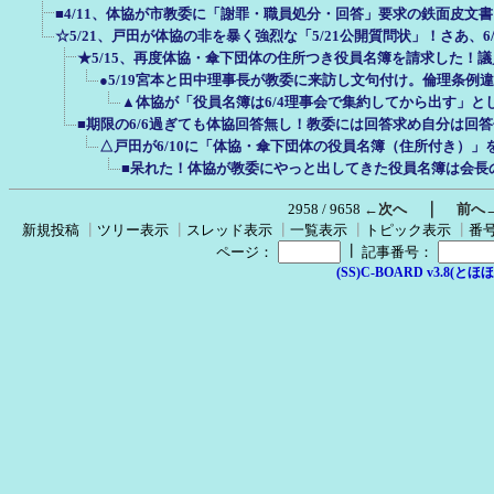
■4/11、体協が市教委に「謝罪・職員処分・回答」要求の鉄面皮文
☆5/21、戸田が体協の非を暴く強烈な「5/21公開質問状」！さあ、6
★5/15、再度体協・傘下団体の住所つき役員名簿を請求した！
●5/19宮本と田中理事長が教委に来訪し文句付け。倫理条例
▲体協が「役員名簿は6/4理事会で集約してから出す」と
■期限の6/6過ぎても体協回答無し！教委には回答求め自分は回
△戸田が6/10に「体協・傘下団体の役員名簿（住所付き）」
■呆れた！体協が教委にやっと出してきた役員名簿は会長
｜
2958 / 9658
←次へ
前へ
新規投稿
┃
ツリー表示
┃
スレッド表示
┃
一覧表示
┃
トピック表示
┃
番
┃
ページ：
記事番号：
(SS)C-BOARD v3.8(とほほ改v