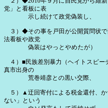
２）◆2010年９月に自民党から維
党」と看板に表
示し続けて政党偽装し、
３）◆その事を戸田が公開質問状で
法看板や政党
偽装はやっとやめたが）
４）■民族差別暴力（ヘイトスピー
真市出身の
荒巻靖彦との黒い交際、
５）▲迂回寄付による税金還付、か
ない」という