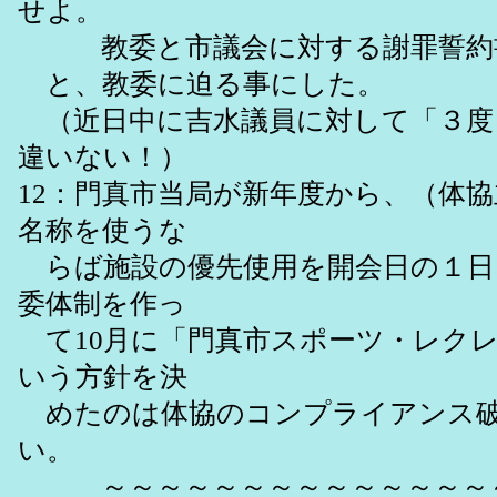
せよ。
教委と市議会に対する謝罪誓約書
と、教委に迫る事にした。
（近日中に吉水議員に対して「３度
違いない！）
12：門真市当局が新年度から、（体
名称を使うな
らば施設の優先使用を開会日の１日
委体制を作っ
て10月に「門真市スポーツ・レク
いう方針を決
めたのは体協のコンプライアンス破
い。
～～～～～～～～～～～～～～～