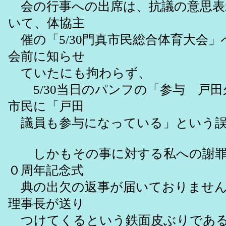
会の行事への出席は、抗議の意思表
いて、体協主
催の「5/30門真市民総合体育大会
会前に知らせ
ていたにも拘わらず、
5/30当日のパンフの「参与 戸田
市民に「戸田
議員も参与になっている」という誤
しかもその事に対する私への謝罪は全
０周年記念式
典の出欠の返事が届いておりません
理事長が送り
つけてくるという鉄面皮ぶりであ