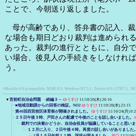
ことで、今朝送り返しました。
母が高齢であり、答弁書の記入、裁
な場合も期日どおり裁判は進められ
あった。裁判の進行とともに、自分
い場合、後見人の手続きをしなけれ
う。
<Mozilla/4.0 (compatible; MSIE 8.0; Windows NT 5.1; Trident/4.0; GTB7.2; .
▼
宮前町自治会問題 -続編３－
ゆうすけ
11/10/20(木) 20:16
■地域活動課からの回答の検証。NO2
ゆうすけ
11/10/20(木) 23:15
第40回四宮校区体育祭が開催されました。
ゆうすけ
11/10/24(月) 0:
２５日午後３時、戸田さんの配慮で今後のことを話し合いました。
裁判での決着かどうか、自治会役員が協議していることと思いま
１２月に入り、２日午後４時。再度の話し合いがありました
2月１５日午前１１時、訴状が届きました。
谷口
12/2/16(