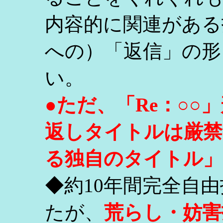
内容的に関連がある
への）「返信」の形
い。
●ただ、「Re：○
返しタイトルは厳禁
る独自のタイトル」
◆約10年間完全自
たが、
荒らし・妨害