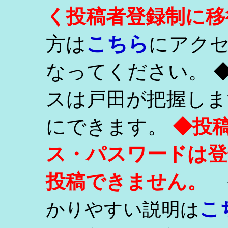
く投稿者登録制に移
こちら
方は
にアク
なってください。 
スは戸田が把握しま
にできます。
◆投
ス・パスワードは登
投稿できません。
こ
かりやすい説明は