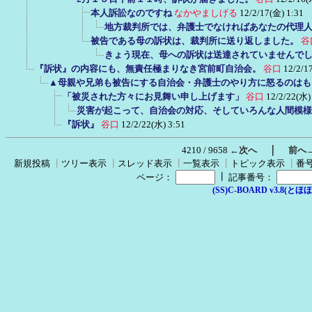
本人訴訟なのですね
なかやましげる
12/2/17(金) 1:31
地方裁判所では、弁護士でなければあなたの代理
被告である母の訴状は、裁判所に送り返しました。
谷
きょう現在、母への訴状は送達されていませんで
『訴状』の内容にも、無責任極まりなき宮前町自治会。
谷口
12/2/1
▲母親や兄弟も被告にする自治会・弁護士のやり方に怒るのはも
「被災された方々にお見舞い申し上げます」
谷口
12/2/22(水)
災害が起こって、自治会の対応、そしていろんな人間模様
『訴状』
谷口
12/2/22(水) 3:51
｜
4210 / 9658
←次へ
前へ
新規投稿
┃
ツリー表示
┃
スレッド表示
┃
一覧表示
┃
トピック表示
┃
番
┃
ページ：
記事番号：
(SS)C-BOARD v3.8(とほほ改v