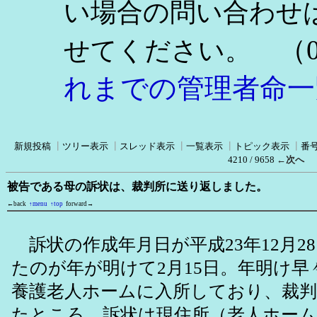
い場合の問い合わせ
（0
せてください。
れまでの管理者命一
新規投稿
┃
ツリー表示
┃
スレッド表示
┃
一覧表示
┃
トピック表示
┃
番
4210 / 9658
←次へ
被告である母の訴状は、裁判所に送り返しました。
←back
↑menu
↑top
forward→
訴状の作成年月日が平成23年12月2
たのが年が明けて2月15日。年明け早
養護老人ホームに入所しており、裁
たところ、訴状は現住所（老人ホー