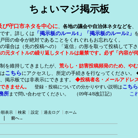
ちょいマジ掲示板
及び守口市ネタを中心に
、
各地の議会や自治体ネタなどを
、
「掲示板のルール1」
「掲示板のルール2」
です。詳しくは
戸田の命令が絶対であることをくれぐれもお忘れなく。
の場合は（先の投稿への）「返信」の形を取って投稿して下さ
形式の元タイトルの繰り返しタイトルは厳禁です。必ず「内容が
稿制を維持してきましたが、
荒らし・妨害投稿頻発のため、やむ
こちら
は
にアクセスし、所定の手続きを行なってください。 
が、掲示板では非表示にできます。
◆投稿者名・メールアドレ
こちら
できません。
登録・投稿についての分かりやすい説明は
務所
こ
まで問い合わせてください。
（09年4/8改訂記）
号順表示
┃
検索
┃
設定
┃
過去ログ
┃
ホーム
｜
前へ→