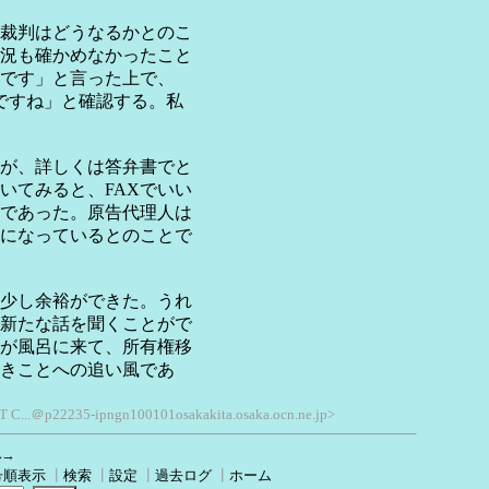
裁判はどうなるかとのこ
況も確かめなかったこと
です」と言った上で、
ですね」と確認する。私
が、詳しくは答弁書でと
いてみると、FAXでいい
であった。原告代理人は
とになっているとのことで
少し余裕ができた。うれ
新たな話を聞くことがで
が風呂に来て、所有権移
きことへの追い風であ
NET C...＠p22235-ipngn100101osakakita.osaka.ocn.ne.jp>
へ→
号順表示
┃
検索
┃
設定
┃
過去ログ
┃
ホーム