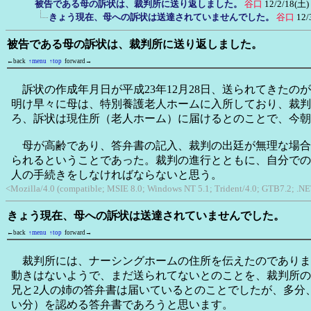
被告である母の訴状は、裁判所に送り返しました。
谷口
12/2/18(土)
きょう現在、母への訴状は送達されていませんでした。
谷口
12/
被告である母の訴状は、裁判所に送り返しました。
←back
↑menu
↑top
forward→
訴状の作成年月日が平成23年12月28日、送られてきたのが
明け早々に母は、特別養護老人ホームに入所しており、裁判
ろ、訴状は現住所（老人ホーム）に届けるとのことで、今朝
母が高齢であり、答弁書の記入、裁判の出廷が無理な場合
られるということであった。裁判の進行とともに、自分での
人の手続きをしなければならないと思う。
<Mozilla/4.0 (compatible; MSIE 8.0; Windows NT 5.1; Trident/4.0; GTB7.2; .
きょう現在、母への訴状は送達されていませんでした。
←back
↑menu
↑top
forward→
裁判所には、ナーシングホームの住所を伝えたのでありま
動きはないようで、まだ送られてないとのことを、裁判所の
兄と2人の姉の答弁書は届いているとのことでしたが、多分
い分）を認める答弁書であろうと思います。