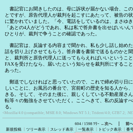
書記官にお聞きしたのは、母に訴状が届かない場合、この
とですが、原告代理人が裁判を起こすにあたって、被告の状
に驚かれていました。「今、電話をしているのは、まさゆき
「あとの4人がどうであれ、私は私で答弁書を出せばいいん
ひとりが、裁判で争うことの確認であった。
書記官は、反論する内容まで聞かれ、私も少し話し始めた
話を切り上げさせてもらう。答弁書を書留で送るものかと聞
と、裁判所と原告代理人に送ってもらえればいいということ
FAXを受けたなら、届いたという知らせを裁判所にするこ
あった。
郵送でしなければと思っていたので、これで締め切り日に
しいことに、お風呂の番台で、宮前町の歴史を知る人から、
きる。そして、そのまた後に、親しくしている不動産屋さん
転等々の勉強をさせていただく。ここへきて、私の反論すべ
る。
<Mozilla/4.0 (compatible; MSIE 8.0; Windows NT 5.1; Trident/4.0; GTB7.2; .
｜
604 / 1598 ﾂﾘｰ
←次へ
前
新規投稿
┃
ツリー表示
┃
スレッド表示
┃
一覧表示
┃
トピック表示
┃
番