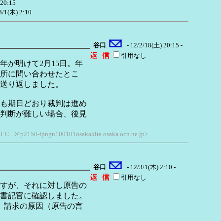
 20:15
3/1(木) 2:10
谷口
- 12/2/18(土) 20:15 -
引用なし
年が明けて2月15日。年
所に問い合わせたとこ
送り返しました。
も期日どおり裁判は進め
判断が難しい場合、後見
NET C...＠p2150-ipngn100101osakakita.osaka.ocn.ne.jp>
谷口
- 12/3/1(木) 2:10 -
引用なし
すが、それに対し原告の
書記官に確認しました。
、請求の原因（原告の言