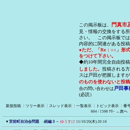
門真市
この掲示板は、
見・情報の交換をする所
さい。 この掲示板では
内容的に関連がある投稿
●ただ、「Re：○○」
をつけて下さい。
◆約10年間完全自由投
しました。
投稿される方
スは戸田が把握します
のものを使わないと投稿
戸田事
合の問い合わせは
(必読）
新規投稿
┃
ツリー表示
┃
スレッド表示
┃
一覧表示
┃
トピック表示
┃
番
604 / 1598 ﾂﾘｰ
←次へ
▼
宮前町自治会問題 -続編３－
ゆうすけ
11/10/20(木) 20:16