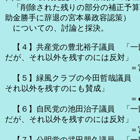
「削除された残りの部分の補正予算
助金勝手に辞退の宮本暴政容認策）
についての、討論と採決。
【４】共産党の豊北裕子議員 「一
だが、それ以外を残すのには反対」
＝宮本暴政
【５】緑風クラブの今田哲哉議員 
それ以外を残すのにも賛成」
＝●宮本暴
【６】自民党の池田治子議員 「一
だが、それ以外を残すのには反対」
＝宮本暴政
【７】公明党の武田朋久議員 「一