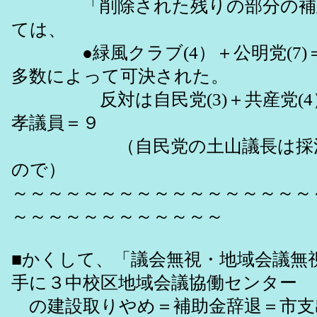
「削除された残りの部分の補正
ては、
●緑風クラブ(4）＋公明党(7)＝
多数によって可決された。
反対は自民党(3)＋共産党(4
孝議員＝９
（自民党の土山議長は採決
ので）
～～～～～～～～～～～～～～～～～
～～～～～～～～～～～～
■かくして、「議会無視・地域会議無
手に３中校区地域会議協働センター
の建設取りやめ＝補助金辞退＝市支