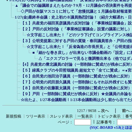
▲「議会での論議踏まえたものか？9月・12月議会の否決案件を再
◇戸田が在阪マスコミに対して「怠慢抗議と１月議会取材報道要請の
1/27(金)最終本会議：史上初の８議員熱烈討論！（紹介大幅遅れ・
【１】共産党の福田英彦議員の反対討論（「事業検証審議会」設
【２】戸田の反対討論（「事業検証審議会」設置の議案に対し）
☆文字起こし出来た！「どのツラ下げてコンプライアンス検
【３】公明党提案に対する戸田の質疑・春田議員答弁・戸田の指
☆文字起こし出来た！「反省偽造の市長所見」と「公明党提
■「細かな巻き戻し」が出来ない市議会動画の「設定」に
△「エクスプロラーで見ると微調整出来る（他ではダ
【4】共産党の豊北議員の討論（一部削除に賛成だが残余に反対
【５】緑風クラブの今田哲哉議員:超短文で「全てに賛成」＝●
【６】自民党の池田治子議員（一部削除に賛成だが残余に反対）
【７】公明党の武田朋久議員（一部削除にもそれ以外残すにも賛
【８】自民党の佐藤親太議員（一部削除に賛成だが残余に反対）
【９】戸田（一部削除に賛成だが残余に反対）★全議員の弁論を
☆出たよ、1/27本会議動画！1/23本会議動画は少し前から出て
｜
1217 / 9658
←次へ
前へ
新規投稿
┃
ツリー表示
┃
スレッド表示
┃
一覧表示
┃
トピック表示
┃
番
┃
ページ：
記事番号：
(SS)C-BOARD v3.8(とほほ改v