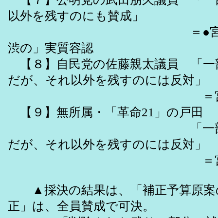
以外を残すのにも賛成」
＝●宮本暴政
渋の」実質容認
【８】自民党の佐藤親太議員 「一
だが、それ以外を残すのには反対」
＝宮本暴政
【９】無所属・「革命21」の戸田
「一部削除に
だが、それ以外を残すのには反対」
＝宮本暴政
▲採決の結果は、「補正予算原案
正」は、全員賛成で可決。