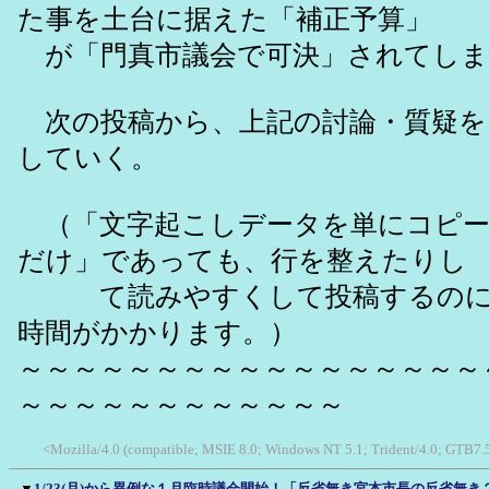
た事を土台に据えた「補正予算」
が「門真市議会で可決」されてしま
次の投稿から、上記の討論・質疑を
していく。
（「文字起こしデータを単にコピー
だけ」であっても、行を整えたりし
て読みやすくして投稿するのに
時間がかかります。）
～～～～～～～～～～～～～～～～～
～～～～～～～～～～～～
<Mozilla/4.0 (compatible; MSIE 8.0; Windows NT 5.1; Trident/4.0; GTB7.
▼
1/23(月)から異例な１月臨時議会開始！「反省無き宮本市長の反省無