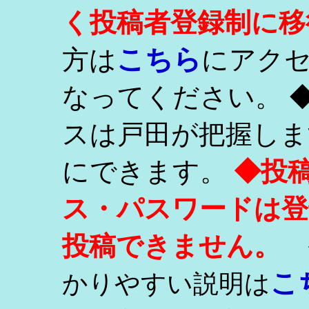
く投稿者登録制に移
こちら
方は
にアク
なってください。 
スは戸田が把握しま
にできます。
◆投
ス・パスワードは登
投稿できません。
こ
かりやすい説明は