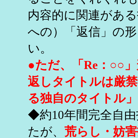
内容的に関連がある
への）「返信」の形
い。
●ただ、「Re：○
返しタイトルは厳禁
る独自のタイトル」
◆約10年間完全自
たが、
荒らし・妨害