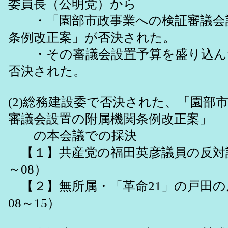
委員長（公明党）から
・「園部市政事業への検証審議会
条例改正案」が否決された。
・その審議会設置予算を盛り込ん
否決された。
(2)総務建設委で否決された、「園部
審議会設置の附属機関条例改正案」
の本会議での採決
【１】共産党の福田英彦議員の反対討
～08）
【２】無所属・「革命21」の戸田の
08～15）