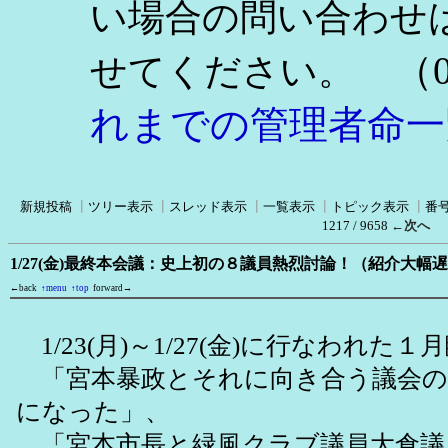
い場合の問い合わせ
（0
せてください。
れまでの管理者命一
新規投稿
┃
ツリー表示
┃
スレッド表示
┃
一覧表示
┃
トピック表示
┃
番
1217 / 9658
←次へ
1/27(金)最終本会議：史上初の８議員熱烈討論！（紹介大幅
←back
↑menu
↑top
forward→
1/23(月)～1/27(金)に行なわれた
「宮本暴政とそれに向き合う議会の
になった」、
「宮本市長と緑風クラブ議員大倉議