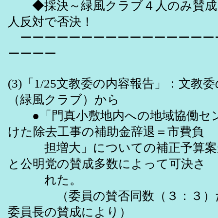
◆採決～緑風クラブ４人のみ賛成、
人反対で否決！
ーーーーーーーーーーーーーーーー
ーーーー
(3)「1/25文教委の内容報告」：文教
（緑風クラブ）から
●「門真小敷地内への地域協働セ
けた除去工事の補助金辞退＝市費負
担増大」についての補正予算案
と公明党の賛成多数によって可決さ
れた。
（委員の賛否同数（３：３）だ
委員長の賛成により）