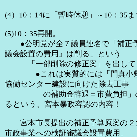
(4）10：14に「暫時休憩」～10：35
(5)10：35再開。
●公明党が全７議員連名で「補正予
議会設置の費用』は削る」という
「一部削除の修正案」を出して
●これは実質的には「門真小敷
協働センター建設に向けた除去工事
の補助金辞退＝市費負担」の
るという、宮本暴政容認の内容！
宮本市長提出の補正予算原案の２
市政事業への検証審議会設置費用」