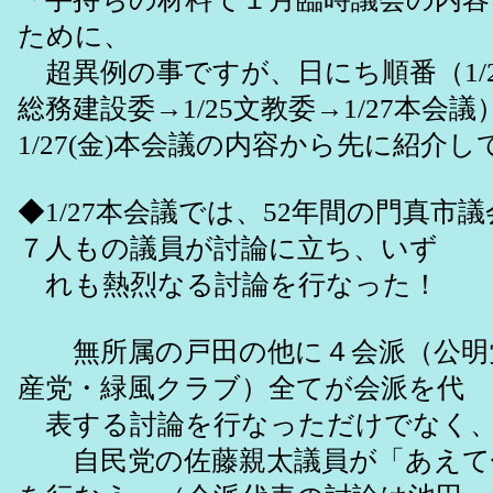
ために、
超異例の事ですが、日にち順番（1/23
総務建設委→1/25文教委→1/27本会
1/27(金)本会議の内容から先に紹介
◆1/27本会議では、52年間の門真市
７人もの議員が討論に立ち、いず
れも熱烈なる討論を行なった！
無所属の戸田の他に４会派（公明
産党・緑風クラブ）全てが会派を代
表する討論を行なっただけでなく
自民党の佐藤親太議員が「あえて