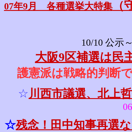
（
07年9月 各種選挙大特集
10/10 公示
大阪9区補選は民
護憲派は戦略的判断
☆
川西市議選、北上
06
☆
残念！田中知事再選