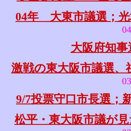
04年 大東市議選；光
04
大阪府知事
激戦の東大阪市議選、
03
9/7投票守口市長選；
松平・東大阪市議が見