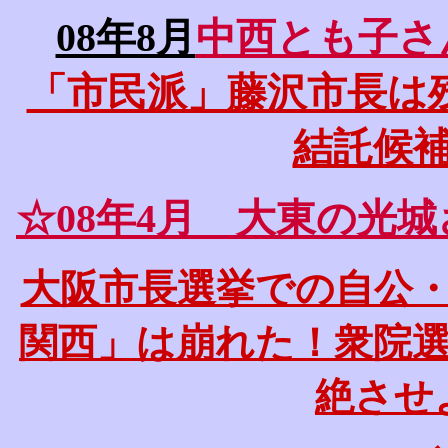
08年8月
中西とも子さ
「市民派」藤沢市長は
結託候
☆08年4月 大東の光
大阪市長選挙での自公
関西」は崩れた！衆院
絶させ