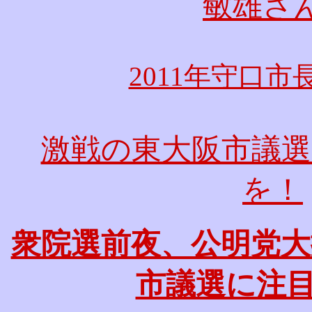
敏雄さ
2011年守口市
激戦の東大阪市議選
を！
衆院選前夜、公明党大
市議選に注