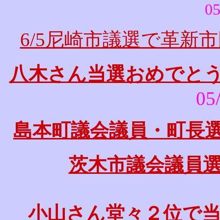
05
6/5尼崎市議選で革新
八木さん当選おめでと
05
島本町議会議員・町長
茨木市議会議員
小山さん堂々２位で