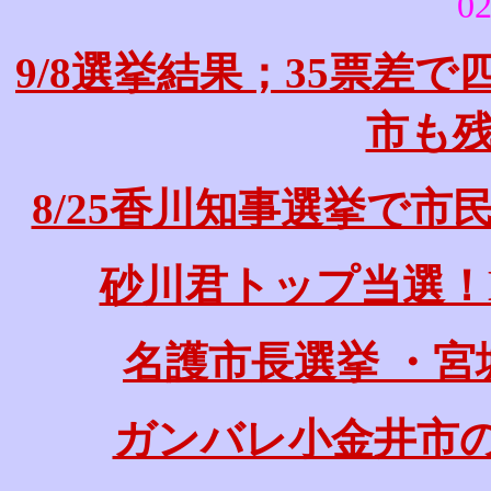
02
9/8選挙結果；35票差
市も
8/25香川知事選挙で
砂川君トップ当選！
名護市長選挙 ・宮
ガンバレ小金井市