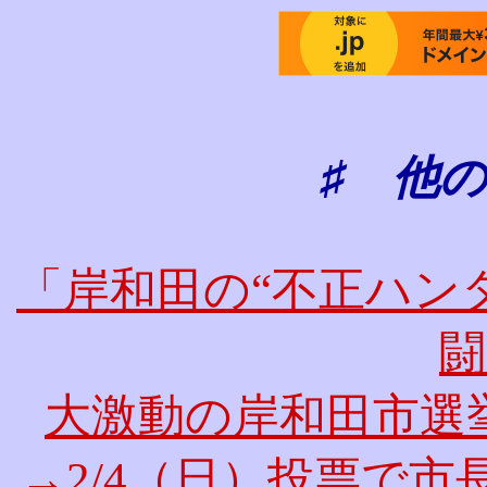
♯ 他
「岸和田の“不正ハン
闘
大激動の岸和田市選挙！
→2/4（日）投票で