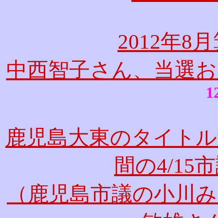
2012年
中西智子さん、当選お
1
鹿児島大東のタイトル
間の4/1
（鹿児島市議の小川み