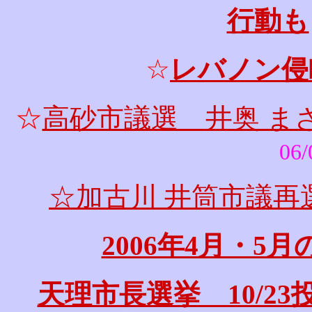
行動も
☆
レバノン侵
☆
高砂市議選 井奥 ま
06/
☆加古川 井筒市議再
2006年4月・5
天理市長選挙 10/2