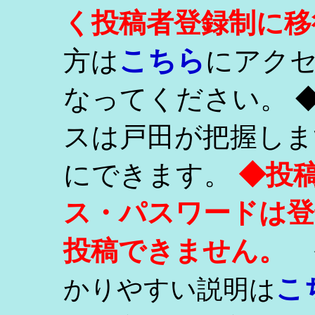
く投稿者登録制に移
こちら
方は
にアク
なってください。 
スは戸田が把握しま
にできます。
◆投
ス・パスワードは登
投稿できません。
こ
かりやすい説明は