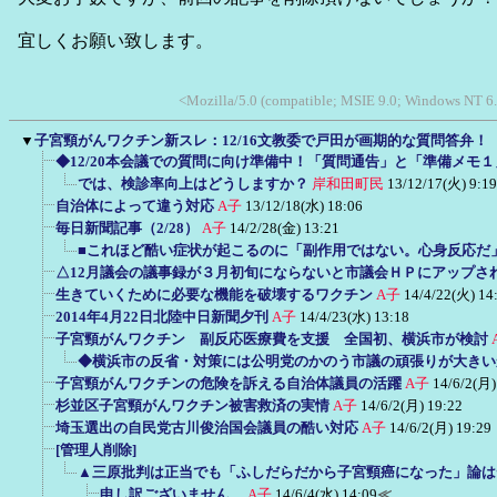
宜しくお願い致します。
<Mozilla/5.0 (compatible; MSIE 9.0; Windows NT 6
▼
子宮頸がんワクチン新スレ：12/16文教委で戸田が画期的な質問答弁！
◆12/20本会議での質問に向け準備中！「質問通告」と「準備メモ
では、検診率向上はどうしますか？
岸和田町民
13/12/17(火) 9:19
自治体によって違う対応
A子
13/12/18(水) 18:06
毎日新聞記事（2/28）
A子
14/2/28(金) 13:21
■これほど酷い症状が起こるのに「副作用ではない。心身反応だ
△12月議会の議事録が３月初旬にならないと市議会ＨＰにアップさ
生きていくために必要な機能を破壊するワクチン
A子
14/4/22(火) 14
2014年4月22日北陸中日新聞夕刊
A子
14/4/23(水) 13:18
子宮頸がんワクチン 副反応医療費を支援 全国初、横浜市が検討
◆横浜市の反省・対策には公明党のかのう市議の頑張りが大きい
子宮頸がんワクチンの危険を訴える自治体議員の活躍
A子
14/6/2(月)
杉並区子宮頸がんワクチン被害救済の実情
A子
14/6/2(月) 19:22
埼玉選出の自民党古川俊治国会議員の酷い対応
A子
14/6/2(月) 19:29
[管理人削除]
▲三原批判は正当でも「ふしだらだから子宮頸癌になった」論は
申し訳ございません。
A子
14/6/4(水) 14:09
≪