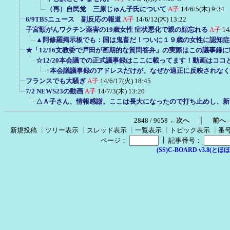
（再）自民党 三原じゅん子氏について
A子
14/6/5(木) 9:34
6/9TBSニュース 副反応の報道
A子
14/6/12(木) 13:22
子宮頸がんワクチン薬害の19歳女性 症状悪化で親の顔忘れる
A子
14
▲阿修羅掲示板でも：国は鬼畜だ！ついに１９歳の女性に認知症
★「12/16文教委で戸田が画期的な質問答弁」の実際はこの議事録
☆12/20本会議での正式議事録はここに載ってます！動画はココ
↑本会議議事録のアドレスだけが、なぜか適正に反映されな
フランスでも大騒ぎ
A子
14/6/17(火) 18:45
7/2 NEWS23の動画
A子
14/7/3(木) 13:20
△Ａ子さん、情報感謝。ここは長大になったので打ち止めし、新
｜
2848 / 9658
←次へ
前へ
新規投稿
┃
ツリー表示
┃
スレッド表示
┃
一覧表示
┃
トピック表示
┃
番
┃
ページ：
記事番号：
(SS)C-BOARD v3.8(とほほ改v