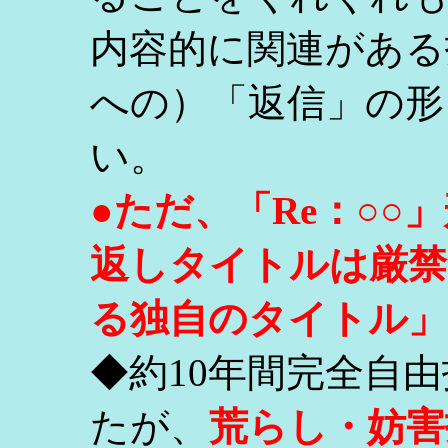
内容的に関連がある
への）「返信」の形
い。
●ただ、「Re：○
返しタイトルは厳禁
る独自のタイトル」
◆約10年間完全自
たが、
荒らし・妨害