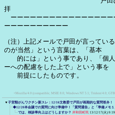
戸田ひさ
拝
ーーーーーーーーーーーーーーーー
ーーーーーーーーーー
（注）上記メールで戸田が言ってい
のが当然」という言葉は、「基本
的には」という事であり、「個人
ーへの配慮をした上で」という事を
前提にしたものです。
<Mozilla/4.0 (compatible; MSIE 8.0; Windows NT 5.1; Trident/4.0; GTB
▼
子宮頸がんワクチン新スレ：12/16文教委で戸田が画期的な質問答弁！
◆12/20本会議での質問に向け準備中！「質問通告」と「準備メモ
では、検診率向上はどうしますか？
岸和田町民
13/12/17(火) 9:19