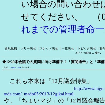
い場合の問い合わせ
（0
せてください。
れまでの管理者命一
新規投稿
┃
ツリー表示
┃
スレッド表示
┃
一覧表示
┃
トピック表示
┃
番
3157 / 9658
←次へ
◆12/20本会議での質問に向け準備中！「質問通告」と「準
←back
↑menu
↑top
forward→
これも本来は「12月議会特集」
http://www.hige-
toda.com/_mado05/2013/12gikai.html
や、「ちょいマジ」の「12月議会報