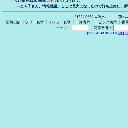
7/2 NEWS23の動画
A子
14/7/3(木) 13:20
△Ａ子さん、情報感謝。ここは長大になったので打ち止めし、新
｜
3157 / 9658
←次へ
前へ
新規投稿
┃
ツリー表示
┃
スレッド表示
┃
一覧表示
┃
トピック表示
┃
番
┃
ページ：
記事番号：
(SS)C-BOARD v3.8(とほほ改v