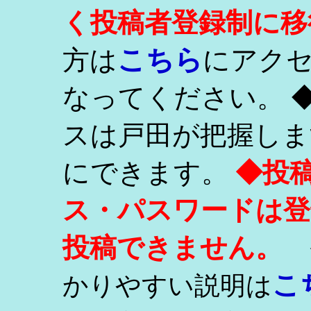
く投稿者登録制に移
こちら
方は
にアク
なってください。 
スは戸田が把握しま
にできます。
◆投
ス・パスワードは登
投稿できません。
こ
かりやすい説明は