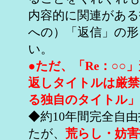
内容的に関連がある
への）「返信」の形
い。
●ただ、「Re：○
返しタイトルは厳禁
る独自のタイトル」
◆約10年間完全自
たが、
荒らし・妨害