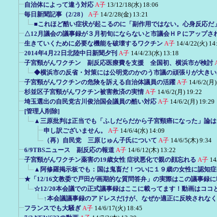
自治体によって違う対応
A子
13/12/18(水) 18:06
毎日新聞記事（2/28）
A子
14/2/28(金) 13:21
■これほど酷い症状が起こるのに「副作用ではない。心身反応だ
△12月議会の議事録が３月初旬にならないと市議会ＨＰにアップさ
生きていくために必要な機能を破壊するワクチン
A子
14/4/22(火) 14
2014年4月22日北陸中日新聞夕刊
A子
14/4/23(水) 13:18
子宮頸がんワクチン 副反応医療費を支援 全国初、横浜市が検討
◆横浜市の反省・対策には公明党のかのう市議の頑張りが大きい
子宮頸がんワクチンの危険を訴える自治体議員の活躍
A子
14/6/2(月)
杉並区子宮頸がんワクチン被害救済の実情
A子
14/6/2(月) 19:22
埼玉選出の自民党古川俊治国会議員の酷い対応
A子
14/6/2(月) 19:29
[管理人削除]
▲三原批判は正当でも「ふしだらだから子宮頸癌になった」論は
申し訳ございません。
A子
14/6/4(水) 14:09
（再）自民党 三原じゅん子氏について
A子
14/6/5(木) 9:34
6/9TBSニュース 副反応の報道
A子
14/6/12(木) 13:22
子宮頸がんワクチン薬害の19歳女性 症状悪化で親の顔忘れる
A子
14
▲阿修羅掲示板でも：国は鬼畜だ！ついに１９歳の女性に認知症
★「12/16文教委で戸田が画期的な質問答弁」の実際はこの議事録
☆12/20本会議での正式議事録はここに載ってます！動画はココ
↑本会議議事録のアドレスだけが、なぜか適正に反映されな
フランスでも大騒ぎ
A子
14/6/17(火) 18:45