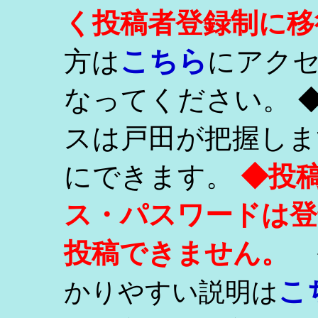
く投稿者登録制に移
こちら
方は
にアク
なってください。 
スは戸田が把握しま
にできます。
◆投
ス・パスワードは登
投稿できません。
こ
かりやすい説明は