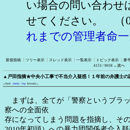
い場合の問い合わせ
（0
せてください。
れまでの管理者命一
新規投稿
┃
ツリー表示
┃
スレッド表示
┃
一覧表示
┃
トピック表示
┃
番
4153 / 9658
←次へ
▲戸田指摘★中央小工事で不当介入疑惑！１年前の弁護士の
←back
↑menu
↑top
forward→
まずは、全てが「警察というブラッ
察への全面依
存になってしまう問題を指摘し、その後
2010年初頭）への暴力団関係者介入疑