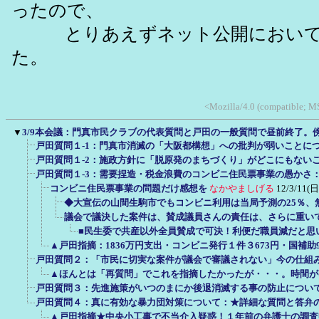
ったので、
とりあえずネット公開においては
た。
<Mozilla/4.0 (compatible; MS
▼
3/9本会議：門真市民クラブの代表質問と戸田の一般質問で昼前終了。傍
戸田質問１-1：門真市消滅の「大阪都構想」への批判が弱いことに
戸田質問１-2：施政方針に「脱原発のまちづくり」がどこにもない
戸田質問１-3：需要捏造・税金浪費のコンビニ住民票事業の愚かさ
コンビニ住民票事業の問題だけ感想を
なかやましげる
12/3/11(日
◆大宣伝の山間生駒市でもコンビニ利用は当局予測の25％、
議会で議決した案件は、賛成議員さんの責任は、さらに重い
■民生委で共産以外全員賛成で可決！利便だ職員減だと思
▲戸田指摘：1836万円支出・コンビニ発行１件３673円・国補助
戸田質問２：「市民に切実な案件が議会で審議されない」今の仕組
▲ほんとは「再質問」でこれを指摘したかったが・・・。時間が
戸田質問３：先進施策がいつのまにか後退消滅する事の防止につい
戸田質問４：真に有効な暴力団対策について：★詳細な質問と答弁
▲戸田指摘★中央小工事で不当介入疑惑！１年前の弁護士の調査