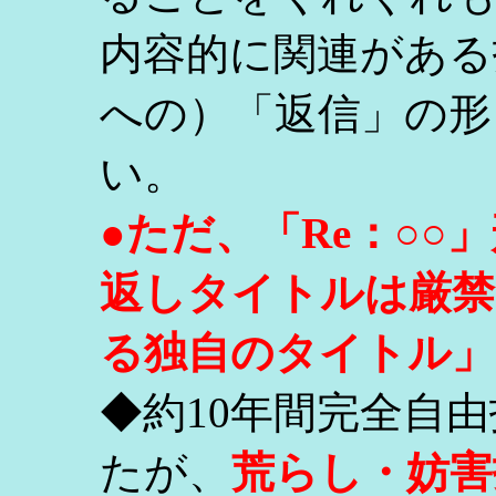
内容的に関連がある
への）「返信」の形
い。
●ただ、「Re：○
返しタイトルは厳禁
る独自のタイトル」
◆約10年間完全自
たが、
荒らし・妨害