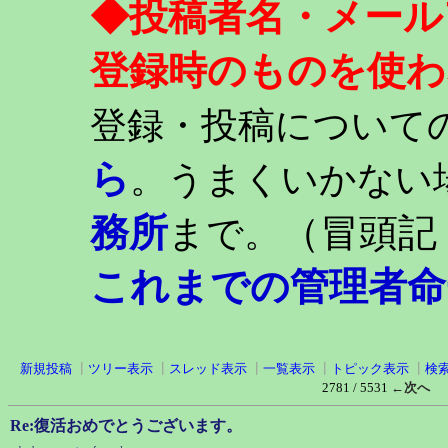
◆投稿者名・メール
登録時のものを使わ
登録・投稿について
ら
。うまくいかない
務所
（冒頭記
まで。
これまでの管理者命
新規投稿
┃
ツリー表示
┃
スレッド表示
┃
一覧表示
┃
トピック表示
┃
検
2781 / 5531
←次へ
Re:復活おめでとうございます。