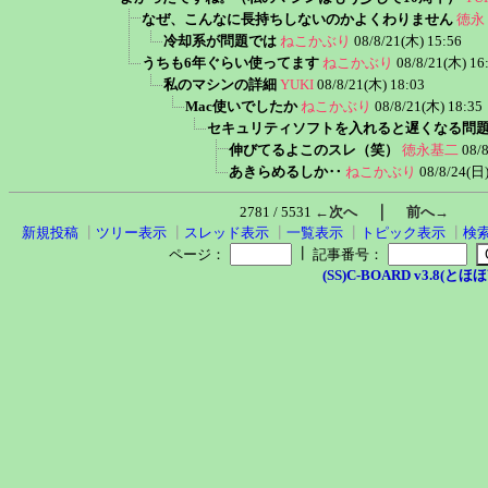
なぜ、こんなに長持ちしないのかよくわりません
徳永
冷却系が問題では
ねこかぶり
08/8/21(木) 15:56
うちも6年ぐらい使ってます
ねこかぶり
08/8/21(木) 16
私のマシンの詳細
YUKI
08/8/21(木) 18:03
Mac使いでしたか
ねこかぶり
08/8/21(木) 18:35
セキュリティソフトを入れると遅くなる問
伸びてるよこのスレ（笑）
徳永基二
08/
あきらめるしか‥
ねこかぶり
08/8/24(日)
｜
2781 / 5531
←次へ
前へ→
新規投稿
┃
ツリー表示
┃
スレッド表示
┃
一覧表示
┃
トピック表示
┃
検
┃
ページ：
記事番号：
(SS)C-BOARD v3.8(とほほ改v