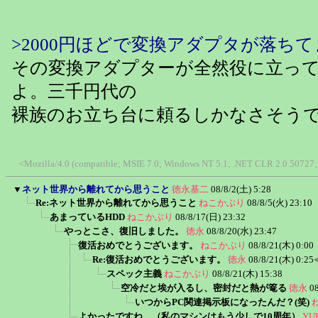
>2000円ほどで変換アダプタが落ち
その変換アダプターが全然役に立っ
よ。三千円代の
裸族のお立ち台に頼るしかなさそう
<Mozilla/4.0 (compatible; MSIE 7.0; Windows NT 5.1; .NET CLR 2.0.50727; 
▼
ネット世界から離れてから思うこと
徳永基二
08/8/2(土) 5:28
Re:ネット世界から離れてから思うこと
ねこかぶり
08/8/5(火) 23:10
あまっているHDD
ねこかぶり
08/8/17(日) 23:32
やっとこさ、復旧しました。
徳永
08/8/20(水) 23:47
復活おめでとうございます。
ねこかぶり
08/8/21(木) 0:00
Re:復活おめでとうございます。
徳永
08/8/21(木) 0:25
スペック主義
ねこかぶり
08/8/21(木) 15:38
空冷だと埃が入るし、密封だと熱が篭る
徳永
0
いつからPC関連掲示板になったんだ？(笑)
よかったですね。（私のマシンはもう少しで10周年）
YU