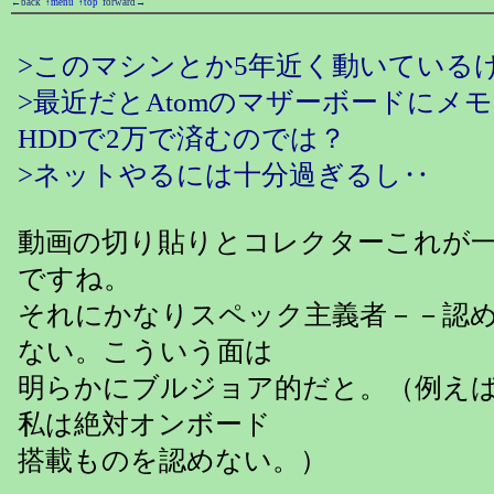
←back
↑menu
↑top
forward→
>このマシンとか5年近く動いている
>最近だとAtomのマザーボードにメモリ
HDDで2万で済むのでは？
>ネットやるには十分過ぎるし‥
動画の切り貼りとコレクターこれが
ですね。
それにかなりスペック主義者－－認
ない。こういう面は
明らかにブルジョア的だと。（例え
私は絶対オンボード
搭載ものを認めない。）