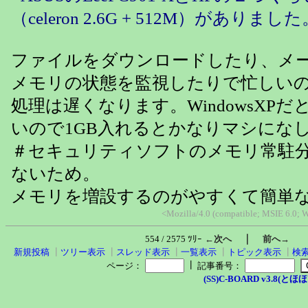
（celeron 2.6G + 512M）がありました
ファイルをダウンロードしたり、メ
メモリの状態を監視したりで忙しい
処理は遅くなります。WindowsXPだ
いので1GB入れるとかなりマシにな
＃セキュリティソフトのメモリ常駐
ないため。
メモリを増設するのがやすくて簡単
<Mozilla/4.0 (compatible; MSIE 6.0;
｜
554 / 2575 ﾂﾘｰ
←次へ
前へ→
新規投稿
┃
ツリー表示
┃
スレッド表示
┃
一覧表示
┃
トピック表示
┃
検
┃
ページ：
記事番号：
(SS)C-BOARD v3.8(とほほ改v