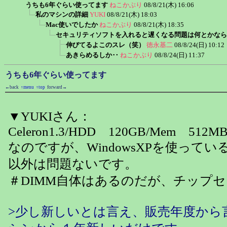
うちも6年ぐらい使ってます
ねこかぶり
08/8/21(木) 16:06
私のマシンの詳細
YUKI
08/8/21(木) 18:03
Mac使いでしたか
ねこかぶり
08/8/21(木) 18:35
セキュリティソフトを入れると遅くなる問題は何とかなら
伸びてるよこのスレ（笑）
徳永基二
08/8/24(日) 10:12
あきらめるしか‥
ねこかぶり
08/8/24(日) 11:37
うちも6年ぐらい使ってます
←back
↑menu
↑top
forward→
▼YUKIさん：
Celeron1.3/HDD 120GB/Mem 512MB
なのですが、WindowsXPを使って
以外は問題ないです。
＃DIMM自体はあるのだが、チップ
>少し新しいとは言え、販売年度から