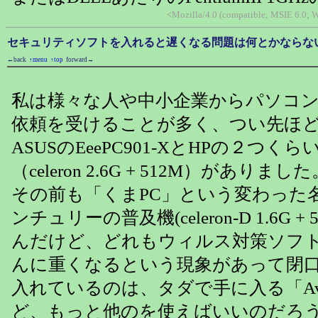
<Mozilla/4.0 (compatible; MSIE 6.0;
セキュリティソフトを入れると遅くなる問題は何とかならな
←back
↑menu
↑top
forward→
私は様々な人や中小企業からパソコ
依頼を受けることが多く、つい先ほ
ASUSのEeePC901-XとHPの２つく
（celeron 2.6G + 512M）がありました
その前も「くまPC」という変わった
ンチュリーの普及機(celeron-D 1.6G +
んだけど、どれもウィルス対策ソフ
んに重くなるという現象があって閉
入れているのは、タダで手に入る「Ava
ど、もっと他のを使えばいいのだろ