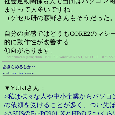
社会運動関係も人で当面はパソコン
ますって人多いですね。
（ゲセル研の森野さんもそうだった
自分の実感ではどうもCORE2のマシ
的に動作性が改善する
傾向があります。
<Mozilla/4.0 (compatible; MSIE 7.0; Windows NT 5.1; .NET CLR 2.0.50727; 
あきらめるしか‥
←back
↑menu
↑top
forward→
▼YUKIさん：
>私は様々な人や中小企業からパソコ
の依頼を受けることが多く、つい先
>ASUSのEeePC901-XとHPの２つ