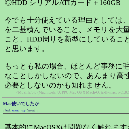
◎HDD シリアルATIカード＋160GB
今でも十分使えている理由としては、
を二基積んでいること、メモリを大
こと、HDD周りを新型にしているこ
と思います。
もっとも私の場合、ほとんど事務に
なことしかしないので、あんまり高
必要としないのかも知れません。
<Mozilla/5.0 (Macintosh; U; PPC Mac OS X Mach-O; ja-JP-mac; rv:1.
Mac使いでしたか
←back
↑menu
↑top
forward→
基本的にMacOSXは問題なく触れます