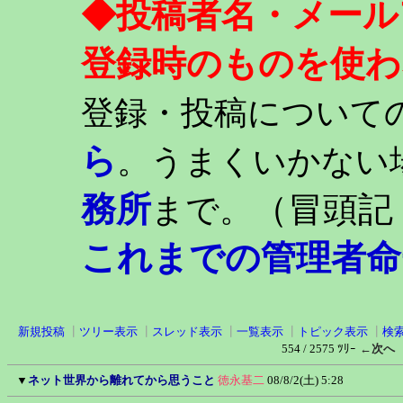
◆投稿者名・メール
登録時のものを使わ
登録・投稿について
ら
。うまくいかない
務所
（冒頭記
まで。
これまでの管理者命
新規投稿
┃
ツリー表示
┃
スレッド表示
┃
一覧表示
┃
トピック表示
┃
検
554 / 2575 ﾂﾘｰ
←次へ
▼
ネット世界から離れてから思うこと
徳永基二
08/8/2(土) 5:28