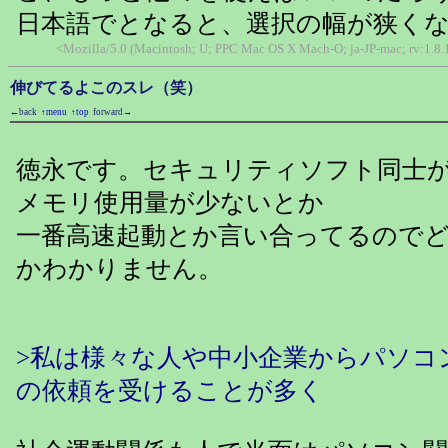
日本語でとなると、選択の幅が狭く
<Mozilla/5.0 (Macintosh; U; PPC Mac OS X Mach-O; ja-JP-mac; rv:1.
伸びてるよこのスレ（笑）
←back
↑menu
↑top
forward→
徳永です。セキュリティソフト同士
メモリ使用量が少ないとか
一番高速起動とか言い合ってるので
かわかりません。
>私は様々な人や中小企業からパソコ
の依頼を受けることが多く