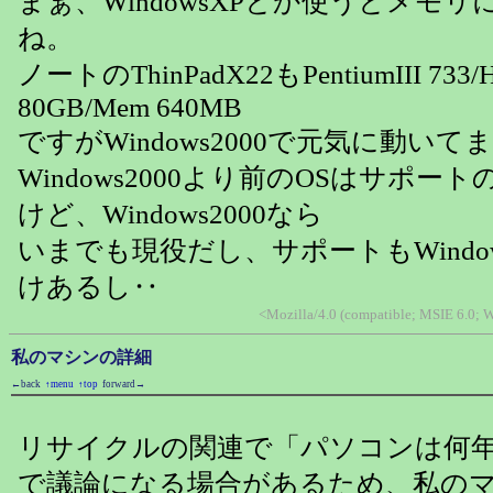
まぁ、WindowsXPとか使うとメモ
ね。
ノートのThinPadX22もPentiumIII 73
80GB/Mem 640MB
ですがWindows2000で元気に動いて
Windows2000より前のOSはサポー
けど、Windows2000なら
いまでも現役だし、サポートもWindo
けあるし‥
<Mozilla/4.0 (compatible; MSIE 6.0;
私のマシンの詳細
←back
↑menu
↑top
forward→
リサイクルの関連で「パソコンは何
で議論になる場合があるため、私の