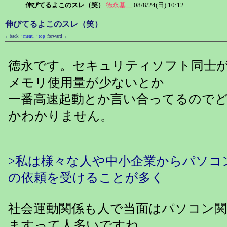
伸びてるよこのスレ（笑）
徳永基二
08/8/24(日) 10:12
伸びてるよこのスレ（笑）
←back
↑menu
↑top
forward→
徳永です。セキュリティソフト同士
メモリ使用量が少ないとか
一番高速起動とか言い合ってるので
かわかりません。
>私は様々な人や中小企業からパソコ
の依頼を受けることが多く
社会運動関係も人で当面はパソコン
ますって人多いですね。