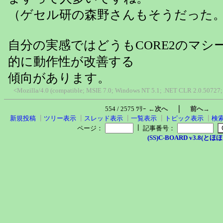
（ゲセル研の森野さんもそうだった
自分の実感ではどうもCORE2のマシ
的に動作性が改善する
傾向があります。
<Mozilla/4.0 (compatible; MSIE 7.0; Windows NT 5.1; .NET CLR 2.0.50727; 
｜
554 / 2575 ﾂﾘｰ
←次へ
前へ→
新規投稿
┃
ツリー表示
┃
スレッド表示
┃
一覧表示
┃
トピック表示
┃
検
┃
ページ：
記事番号：
(SS)C-BOARD v3.8(とほほ改v