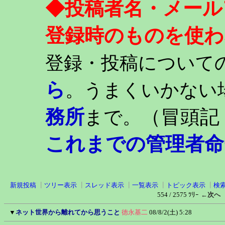
◆投稿者名・メール
登録時のものを使わ
登録・投稿について
ら
。うまくいかない
務所
（冒頭記
まで。
これまでの管理者命
新規投稿
┃
ツリー表示
┃
スレッド表示
┃
一覧表示
┃
トピック表示
┃
検
554 / 2575 ﾂﾘｰ
←次へ
▼
ネット世界から離れてから思うこと
徳永基二
08/8/2(土) 5:28