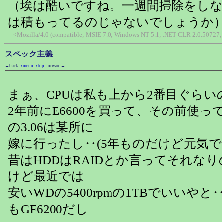
（埃は酷いですね。一週間掃除をしな
は積もってるのじゃないでしょうか
<Mozilla/4.0 (compatible; MSIE 7.0; Windows NT 5.1; .NET CLR 2.0.50727; 
スペック主義
←back
↑menu
↑top
forward→
まぁ、CPUは私も上から2番目ぐらい
2年前にE6600を買って、その前使っていた
の3.06は某所に
嫁に行ったし‥(5年ものだけど元気で
昔はHDDはRAIDとか言ってそれな
けど最近では
安いWDの5400rpmの1TBでいいや
もGF6200だし