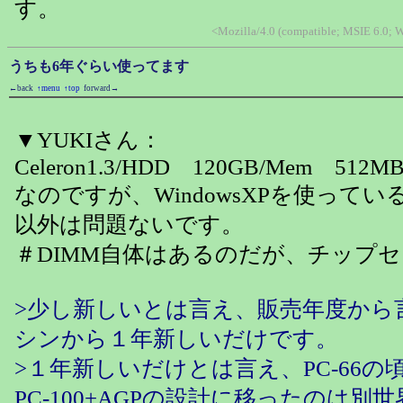
す。
<Mozilla/4.0 (compatible; MSIE 6.0;
うちも6年ぐらい使ってます
←back
↑menu
↑top
forward→
▼YUKIさん：
Celeron1.3/HDD 120GB/Mem 512MB
なのですが、WindowsXPを使って
以外は問題ないです。
＃DIMM自体はあるのだが、チップ
>少し新しいとは言え、販売年度から
シンから１年新しいだけです。
>１年新しいだけとは言え、PC-66の
PC-100+AGPの設計に移ったのは別