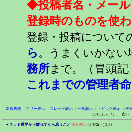
◆投稿者名・メール
登録時のものを使わ
登録・投稿について
ら
。うまくいかない
務所
（冒頭記
まで。
これまでの管理者命
新規投稿
┃
ツリー表示
┃
スレッド表示
┃
一覧表示
┃
トピック表示
┃
検
554 / 2575 ﾂﾘｰ
←次へ
▼
ネット世界から離れてから思うこと
徳永基二
08/8/2(土) 5:28