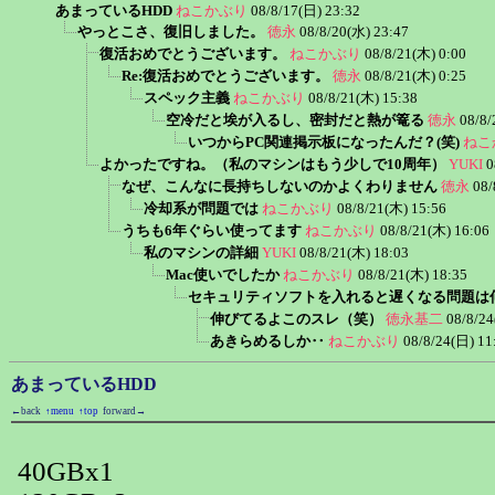
あまっているHDD
ねこかぶり
08/8/17(日) 23:32
やっとこさ、復旧しました。
徳永
08/8/20(水) 23:47
復活おめでとうございます。
ねこかぶり
08/8/21(木) 0:00
Re:復活おめでとうございます。
徳永
08/8/21(木) 0:25
スペック主義
ねこかぶり
08/8/21(木) 15:38
空冷だと埃が入るし、密封だと熱が篭る
徳永
08/8/
いつからPC関連掲示板になったんだ？(笑)
ねこ
よかったですね。（私のマシンはもう少しで10周年）
YUKI
0
なぜ、こんなに長持ちしないのかよくわりません
徳永
08/
冷却系が問題では
ねこかぶり
08/8/21(木) 15:56
うちも6年ぐらい使ってます
ねこかぶり
08/8/21(木) 16:06
私のマシンの詳細
YUKI
08/8/21(木) 18:03
Mac使いでしたか
ねこかぶり
08/8/21(木) 18:35
セキュリティソフトを入れると遅くなる問題は
伸びてるよこのスレ（笑）
徳永基二
08/8/24
あきらめるしか‥
ねこかぶり
08/8/24(日) 11
あまっているHDD
←back
↑menu
↑top
forward→
40GBx1