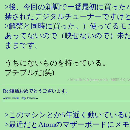
>後、今回の新調で一番最初に買った
禁されたデジタルチューナーですけ
>解禁と同時に買った。）使ってるモ
あってないので（映せないので）未
ままです。
うちにないものを持っている。
プチブルだ(笑)
<Mozilla/4.0 (compatible; MSIE 6.0;
Re:復活おめでとうございます。
←back
↑menu
↑top
forward→
>このマシンとか5年近く動いている
>最近だとAtomのマザーボードにメモリ