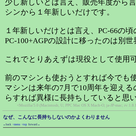
少し新しいとは言え、販売年度から
シンから１年新しいだけです。
１年新しいだけとは言え、PC-66の
PC-100+AGPの設計に移ったのは別
これでとりあえずは現役として使用
前のマシンも使おうとすれば今でも
マシンは来年の7月で10周年を迎え
らすれば異様に長持ちしていると思
<Mozilla/5.0 (Macintosh; U; PPC Mac OS X Mach-O; ja-JP-mac; rv:1.
なぜ、こんなに長持ちしないのかよくわりません
←back
↑menu
↑top
forward→