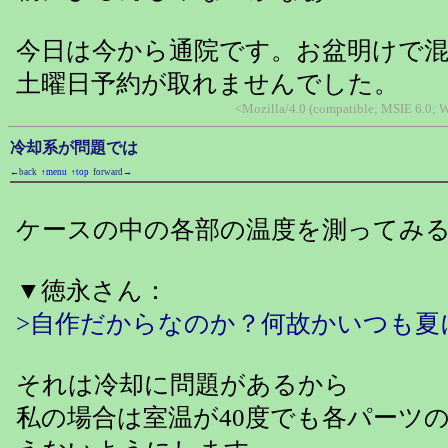
今日は今から通院です。お盆明けで
土曜日予約が取れませんでした。
<Mozilla/4.0 (compatible; MSIE 6.0;
冷却系が問題では
←back
↑menu
↑top
forward→
ケースの中の各部の温度を測ってみ
▼徳永さん：
>自作だからなのか？何故かいつも夏
それは冷却に問題があるから
私の場合は室温が40度でも各パーツの