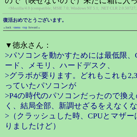
ので（映せないので）未だに箱に入
<Mozilla/4.0 (compatible; MSIE 7.0; Windows NT 5.1; .NET CLR 2.0.50727; 
復活おめでとうございます。
←back
↑menu
↑top
forward→
▼徳永さん：
>パソコンを動かすためには最低限、
ード、メモリ、ハードデスク、
>グラボが要ります。どれもこれも2,
っていたパソコンが
>P4の時代のパソコンだったので換
く、結局全部、新調せざるをえなく
>（クラッシュした時、CPUとマザ
りましたけど）