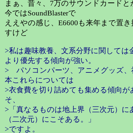
まぁ、昔々、7万のサウンドカードと
今ではSoundBlasterで
ええやの感じ、E6600も来年まで置
すけど
>私は趣味教養、文系分野に関しては
より優先する傾向が強い。
> パソコンパーツ、アニメグッズ、
本これらについては
>衣食費を切り詰めても集める傾向が
そ、
>「真なるものは地上界（三次元）に
（二次元）にこそある。」
>ですよ。