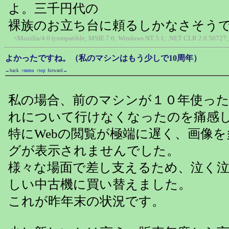
よ。三千円代の
裸族のお立ち台に頼るしかなさそう
<Mozilla/4.0 (compatible; MSIE 7.0; Windows NT 5.1; .NET CLR 2.0.50727; 
よかったですね。（私のマシンはもう少しで10周年）
←back
↑menu
↑top
forward→
私の場合、前のマシンが１０年使っ
れについて行けなくなったのを痛感
特にWebの閲覧が極端に遅く、画像
グが表示されませんでした。
様々な場面で差し支えるため、泣く
しい中古機に買い替えました。
これが昨年末の状況です。