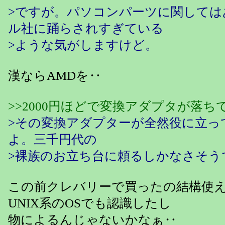
>ですが。パソコンパーツに関しては
ル社に踊らされすぎている
>ような気がしますけど。
漢ならAMDを‥
>>2000円ほどで変換アダプタが落ち
>その変換アダプターが全然役に立っ
よ。三千円代の
>裸族のお立ち台に頼るしかなさそう
この前クレバリーで買ったの結構使
UNIX系のOSでも認識したし
物によるんじゃないかなぁ‥