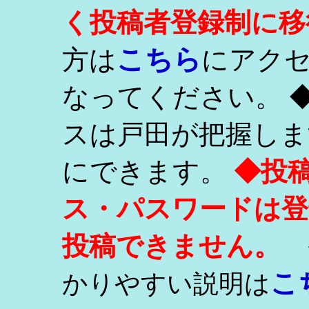
く投稿者登録制に移
こちら
方は
にアク
なってください。 
スは戸田が把握しま
にできます。
◆投
ス・パスワードは登
投稿できません。
こ
かりやすい説明は