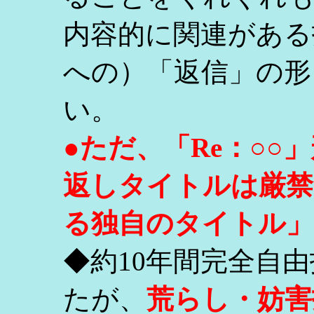
内容的に関連がある
への）「返信」の形
い。
●ただ、「Re：○
返しタイトルは厳禁
る独自のタイトル」
◆約10年間完全自
たが、
荒らし・妨害