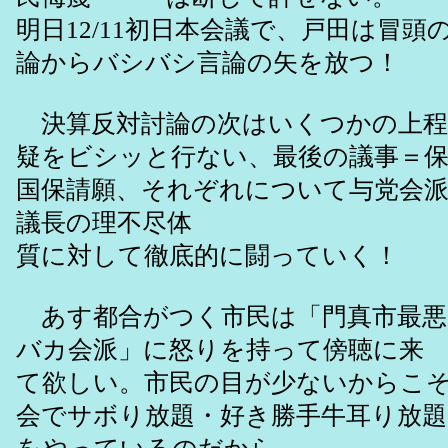
明日12/11初日本会議で、戸田は冒頭
論からバシバシ言論の矢を放つ！
決算反対討論の次はいくつかの上程
疑をビシッと行ない、最後の議事＝保
国保請願、それぞれについて与党会
議長の理不尽体
質に対して徹底的に闘っていく！
あす都合がつく市民は「門真市最悪
バカ会派」に怒りを持って傍聴に来
て欲しい。市民の目が少ないからこ
会でサボり放題・好き勝手牛耳り放題