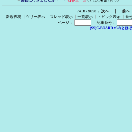
傍聴に行きましたが・・・
石谷真一郎
07/12/14(金) 18:06
｜
7418 / 9658
←次へ
前へ
新規投稿
┃
ツリー表示
┃
スレッド表示
┃
一覧表示
┃
トピック表示
┃
番
┃
ページ：
記事番号：
(SS)C-BOARD v3.8(とほほ改v