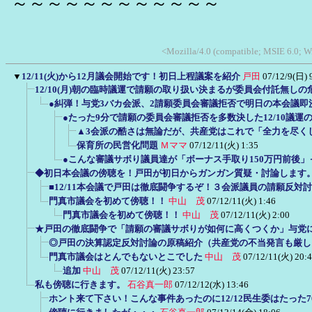
～～～～～～～～～～～～
<Mozilla/4.0 (compatible; MSIE 6.0; W
▼
12/11(火)から12月議会開始です！初日上程議案を紹介
戸田
07/12/9(日) 
12/10(月)朝の臨時議運で請願の取り扱い決まるが委員会付託無し
●糾弾！与党3バカ会派、2請願委員会審議拒否で明日の本会議即
●たった9分で請願の委員会審議拒否を多数決した12/10議運
▲3会派の酷さは無論だが、共産党はこれで「全力を尽く
保育所の民営化問題
Ｍママ
07/12/11(火) 1:35
●こんな審議サボり議員達が「ボーナス手取り150万円前後
◆初日本会議の傍聴を！戸田が初日からガンガン質疑・討論します
■12/11本会議で戸田は徹底闘争するぞ！３会派議員の請願反対
門真市議会を初めて傍聴！！
中山 茂
07/12/11(火) 1:46
門真市議会を初めて傍聴！！
中山 茂
07/12/11(火) 2:00
★戸田の徹底闘争で「請願の審議サボりが如何に高くつくか」与党
◎戸田の決算認定反対討論の原稿紹介（共産党の不当発言も厳し
門真市議会はとんでもないとこでした
中山 茂
07/12/11(火) 20:
追加
中山 茂
07/12/11(火) 23:57
私も傍聴に行きます。
石谷真一郎
07/12/12(水) 13:46
ホント来て下さい！こんな事件あったのに12/12民生委はたった