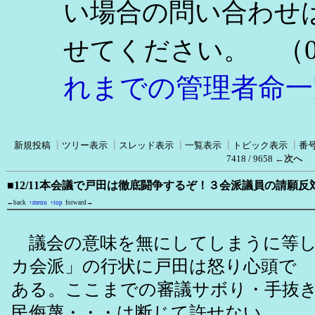
い場合の問い合わせ
（0
せてください。
れまでの管理者命一
新規投稿
┃
ツリー表示
┃
スレッド表示
┃
一覧表示
┃
トピック表示
┃
番
7418 / 9658
←次へ
■12/11本会議で戸田は徹底闘争するぞ！３会派議員の請願
←back
↑menu
↑top
forward→
議会の意味を無にしてしまうに等し
カ会派」の行状に戸田は怒り心頭で
ある。ここまでの審議サボり・手抜
民侮蔑・・・は断じて許せない。