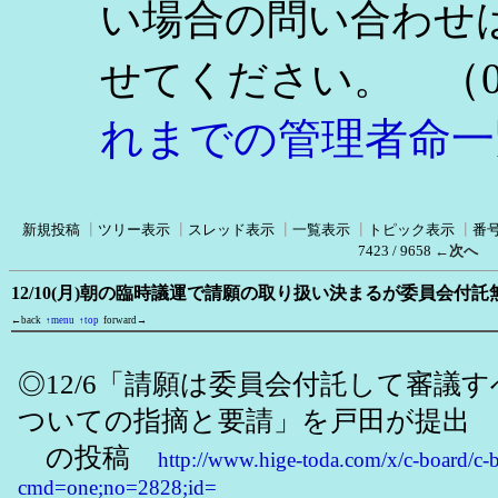
い場合の問い合わせ
（0
せてください。
れまでの管理者命一
新規投稿
┃
ツリー表示
┃
スレッド表示
┃
一覧表示
┃
トピック表示
┃
番
7423 / 9658
←次へ
12/10(月)朝の臨時議運で請願の取り扱い決まるが委員会付
←back
↑menu
↑top
forward→
◎12/6「請願は委員会付託して審議
ついての指摘と要請」を戸田が提出
の投稿
http://www.hige-toda.com/x/c-board/c-b
cmd=one;no=2828;id=