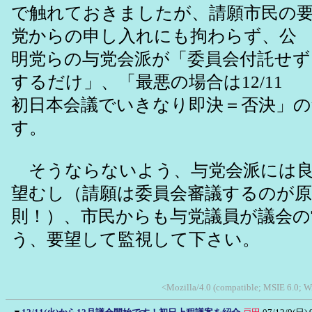
で触れておきましたが、請願市民の
党からの申し入れにも拘わらず、公
明党らの与党会派が「委員会付託せず
するだけ」、「最悪の場合は12/11
初日本会議でいきなり即決＝否決」
す。
そうならないよう、与党会派には良
望むし（請願は委員会審議するのが原
則！）、市民からも与党議員が議会の
う、要望して監視して下さい。
<Mozilla/4.0 (compatible; MSIE 6.0; W