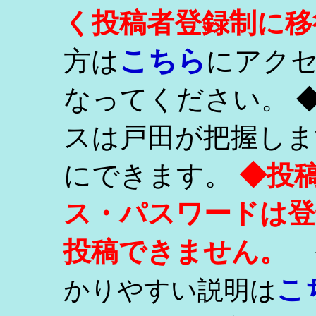
く投稿者登録制に移
こちら
方は
にアク
なってください。 
スは戸田が把握しま
にできます。
◆投
ス・パスワードは登
投稿できません。
こ
かりやすい説明は