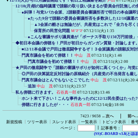
▼
12/11(火)から12月議会開始です！初日上程議案を紹介
戸田
07/12/9(日) 
12/10(月)朝の臨時議運で請願の取り扱い決まるが委員会付託無し
●糾弾！与党3バカ会派、2請願委員会審議拒否で明日の本会議即
●たった9分で請願の委員会審議拒否を多数決した12/10議運
▲3会派の酷さは無論だが、共産党はこれで「全力を尽く
保育所の民営化問題
Ｍママ
07/12/11(火) 1:35
●こんな審議サボり議員達が「ボーナス手取り150万円前後
◆初日本会議の傍聴を！戸田が初日からガンガン質疑・討論します
■12/11本会議で戸田は徹底闘争するぞ！３会派議員の請願反対
門真市議会を初めて傍聴！！
中山 茂
07/12/11(火) 1:46
門真市議会を初めて傍聴！！
中山 茂
07/12/11(火) 2:00
★戸田の徹底闘争で「請願の審議サボりが如何に高くつくか」与党
◎戸田の決算認定反対討論の原稿紹介（共産党の不当発言も厳し
門真市議会はとんでもないとこでした
中山 茂
07/12/11(火) 20:
追加
中山 茂
07/12/11(火) 23:57
私も傍聴に行きます。
石谷真一郎
07/12/12(水) 13:46
ホント来て下さい！こんな事件あったのに12/12民生委はたった
傍聴に行きましたが・・・
石谷真一郎
07/12/14(金) 18:06
｜
7423 / 9658
←次へ
前へ
新規投稿
┃
ツリー表示
┃
スレッド表示
┃
一覧表示
┃
トピック表示
┃
番
┃
ページ：
記事番号：
(SS)C-BOARD v3.8(とほほ改v