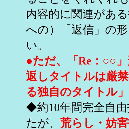
内容的に関連がある
への）「返信」の形
い。
●ただ、「Re：○
返しタイトルは厳禁
る独自のタイトル」
◆約10年間完全自
たが、
荒らし・妨害