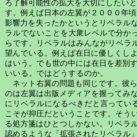
ろ了解可能性の拡大を大切にしたい
す。例えば日本の左翼が２０００年
影響力を失ったかというとリベラル
ラルでないことを大衆レベルで分か
らです。リベラルはみんながリベラ
望んでいる。例えば在日に優しくし
はいう。でも世の中には在日を差別
いいる。ではどうするのか。
ネット右翼の問題も同じです。彼ら
のは左翼は出版メディアを握ってみ
にリベラルになるべきだと言ってい
こそが抑圧だということです。そう
る処方箋はひとつしかない。リベラ
認めるような「拡張されたリベラル