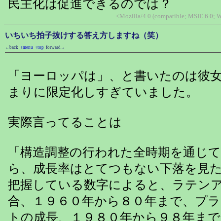
民主化は促進できるのでは？
<Mozilla/4.0 (compatible; MSIE 6.0;
いちいち拍子抜けする答え方しますね（笑）
←back
↑menu
↑top
forward→
「ヨーロッパは」、と書いたのは彼
まりに限定化しすぎていました。
実際言ってることは
「構造調整の行われた全時期を通じ
ら、成長率はとてつもない下落を見
把握している数字によると、ラテン
合、１９６０年から８０年まで、プ
トの成長、１９８０年から９８年ま