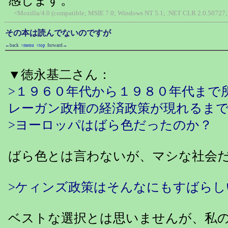
感じます。
<Mozilla/4.0 (compatible; MSIE 7.0; Windows NT 5.1; .NET CLR 2.0.50727; 
その本は読んでないのですが
←back
↑menu
↑top
forward→
▼徳永基二さん：
>１９６０年代から１９８０年代まで
レーガン政権の経済政策が現れるま
>ヨーロッパはばら色だったのか？
ばら色とは言わないが、マシな社会
>ケィンズ政策はそんなにもすばらし
ベストな選択とは思いませんが、私