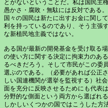
とがないということだ。私は国民主
愚かさ・腐敗・無駄には反対である
国々の国民は新たに出すお金に関し
利を持っているのであり、そう主張
な新植民地主義ではない。
ある国が最新の開発基金を受け取る
の使い方に関する決定に拘束力のあ
るべきだろう。そして市民がこの委
選ぶのである。（必要があれば公正
しい国連機関が選挙を監視する）社
面を充分に反映させるためにも代表
分野的な側面という両方から選ばれ
しかしいくつかの国ではこうした方