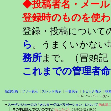
◆投稿者名・メール
登録時のものを使わ
登録・投稿について
ら
。うまくいかない
務所
（冒頭記
まで。
これまでの管理者命
新規投稿
┃
ツリー表示
┃
スレッド表示
┃
一覧表示
┃
トピック表示
┃
検
516 / 2575 ﾂﾘｰ
←次へ
▼
スーザンジョージの「オルターグロバリゼーション」について
徳永基
その本は読んでないのですが
ねこかぶり
08/8/22(金) 19:05