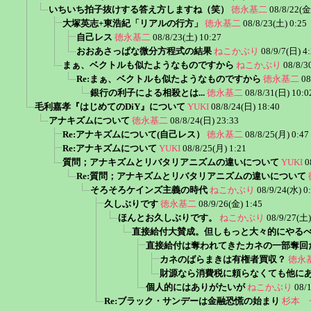
いちいち拍子抜けする答え方しますね（笑）
徳永基二
08/8/22(金
大塚英志+東浩紀「リアルの行方」
徳永基二
08/8/23(土) 0:25
自己レス
徳永基二
08/8/23(土) 10:27
おおあさっぱな微分方程式の結果
ねこかぶり
08/9/7(日) 4
まぁ、ベクトルも似たようなものですから
ねこかぶり
08/8/3
Re:まぁ、ベクトルも似たようなものですから
徳永基二
08
銀行の利子による相殺とは...
徳永基二
08/8/31(日) 10:0
毛利嘉孝『はじめてのDiY』について
YUKI
08/8/24(日) 18:40
アナキズムについて
徳永基二
08/8/24(日) 23:33
Re:アナキズムについて(自己レス）
徳永基二
08/8/25(月) 0:47
Re:アナキズムについて
YUKI
08/8/25(月) 1:21
質問；アナキズムとリバタリアニズムの違いについて
YUKI
0
Re:質問；アナキズムとリバタリアニズムの違いについて
そろそろケインズ主義の時代
ねこかぶり
08/9/24(水) 0
久しぶりです
徳永基二
08/9/26(金) 1:45
ほんとお久しぶりです。
ねこかぶり
08/9/27(土)
直接給付大賛成。但しもっと大々的にやる
直接給付は奪われてきたカネの一部奪回
カネのばらまきは有権者買収？
徳永
財源なら消費税に頼らなくても他に
個人的にはありがたいが
ねこかぶり
08/
Re:ブラック・サンデーは金融恐慌の始まり
杉本 