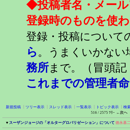
◆投稿者名・メール
登録時のものを使わ
登録・投稿について
ら
。うまくいかない
務所
（冒頭記
まで。
これまでの管理者命
新規投稿
┃
ツリー表示
┃
スレッド表示
┃
一覧表示
┃
トピック表示
┃
検
516 / 2575 ﾂﾘｰ
←次へ
▼
スーザンジョージの「オルターグロバリゼーション」について
徳永基