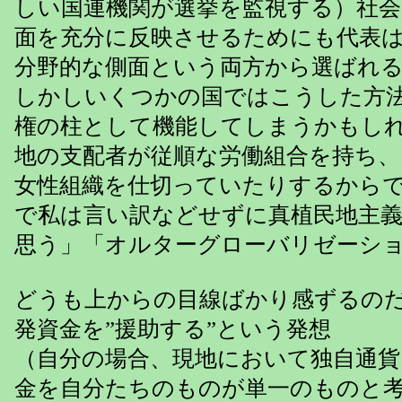
しい国連機関が選挙を監視する）社
面を充分に反映させるためにも代表
分野的な側面という両方から選ばれ
しかしいくつかの国ではこうした方
権の柱として機能してしまうかもし
地の支配者が従順な労働組合を持ち、
女性組織を仕切っていたりするから
で私は言い訳などせずに真植民地主
思う」「オルターグローバリゼーシ
どうも上からの目線ばかり感ずるの
発資金を”援助する”という発想
（自分の場合、現地において独自通貨
金を自分たちのものが単一のものと考