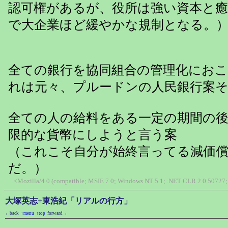
認可権があるが、役所は強い資本と
で大企業ほど緩やかな規制となる。
全ての銀行を協同組合の管理化にお
れは元々、プルードンの人民銀行案
全ての人の給料をある一定の期間の
限的な貨幣にしようと言う案
（これこそ自分が始終言ってる減価
だ。）
<Mozilla/4.0 (compatible; MSIE 7.0; Windows NT 5.1; .NET CLR 2.0.50727; 
大塚英志+東浩紀「リアルの行方」
←back
↑menu
↑top
forward→