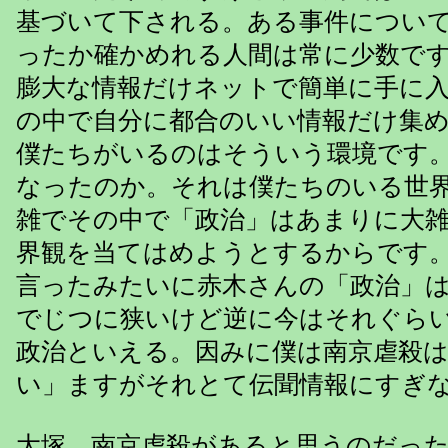
基づいて下される。ある事件につい
ったか確かめれる人間は常に少数で
膨大な情報だけネットで簡単に手に
の中で自分に都合のいい情報だけ集
僕たちがいるのはそういう環境です
なったのか。それは僕たちのいる世
雑でその中で「政治」はあまりに大
界観を当てはめようとするからです
言ったみたいに赤木さんの「政治」
でじつに狭いけど逆に今はそれぐら
政治といえる。因みに僕は南京虐殺
い」ますがそれとて伝聞情報にすぎ
大塚 南京虐殺があると思うのだっ