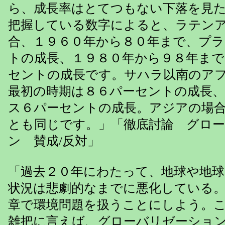
ら、成長率はとてつもない下落を見
把握している数字によると、ラテン
合、１９６０年から８０年まで、プ
トの成長、１９８０年から９８年ま
セントの成長です。サハラ以南のア
最初の時期は８６パーセントの成長
ス６パーセントの成長。アジアの場
とも同じです。」「徹底討論 グロ
ン 賛成/反対」
「過去２０年にわたって、地球や地
状況は悲劇的なまでに悪化している
章で環境問題を扱うことにしよう。
雑把に言えば、グローバリゼーショ