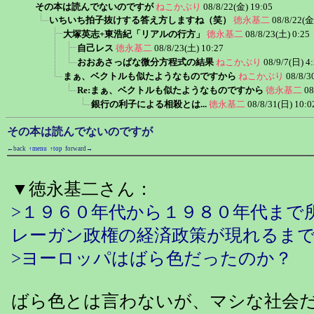
その本は読んでないのですが
ねこかぶり
08/8/22(金) 19:05
いちいち拍子抜けする答え方しますね（笑）
徳永基二
08/8/22(金
大塚英志+東浩紀「リアルの行方」
徳永基二
08/8/23(土) 0:25
自己レス
徳永基二
08/8/23(土) 10:27
おおあさっぱな微分方程式の結果
ねこかぶり
08/9/7(日) 4
まぁ、ベクトルも似たようなものですから
ねこかぶり
08/8/3
Re:まぁ、ベクトルも似たようなものですから
徳永基二
08
銀行の利子による相殺とは...
徳永基二
08/8/31(日) 10:0
その本は読んでないのですが
←back
↑menu
↑top
forward→
▼徳永基二さん：
>１９６０年代から１９８０年代まで
レーガン政権の経済政策が現れるま
>ヨーロッパはばら色だったのか？
ばら色とは言わないが、マシな社会