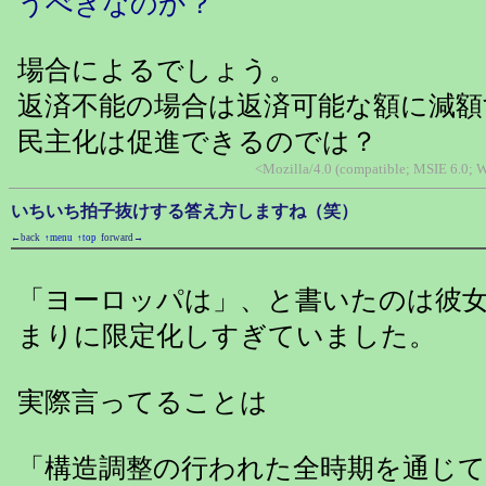
うべきなのか？
場合によるでしょう。
返済不能の場合は返済可能な額に減
民主化は促進できるのでは？
<Mozilla/4.0 (compatible; MSIE 6.0;
いちいち拍子抜けする答え方しますね（笑）
←back
↑menu
↑top
forward→
「ヨーロッパは」、と書いたのは彼
まりに限定化しすぎていました。
実際言ってることは
「構造調整の行われた全時期を通じ