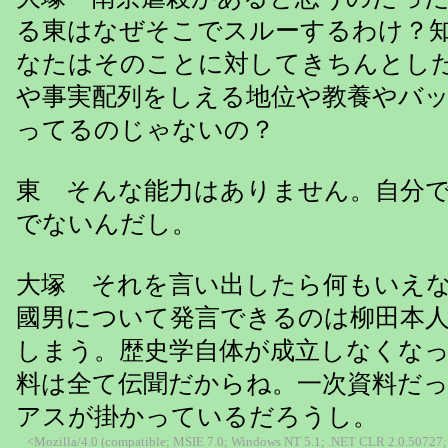
る東はなぜそこでスルーするわけ？
なたはそのことに対してきちんとし
や事実配列をしえる地位や教養やバ
ってるのじゃないの？
東 そんな能力はありません。自分
でないんだし。
大塚 それを言い出したら何もいえ
國男について発言できるのは柳田本
しまう。歴史学自体が成立しなくな
料は全て伝聞だからね。一次資料だ
アスが掛かっているだろうし。
<Mozilla/4.0 (compatible; MSIE 7.0; Windows NT 5.1; .NET CLR 2.0.50727; 