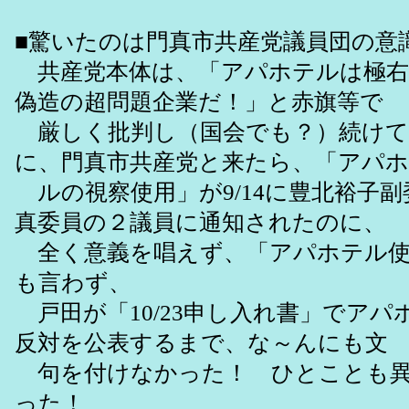
■驚いたのは門真市共産党議員団の意
共産党本体は、「アパホテルは極右
偽造の超問題企業だ！」と赤旗等で
厳しく批判し（国会でも？）続けて
に、門真市共産党と来たら、「アパ
ルの視察使用」が9/14に豊北裕子
真委員の２議員に通知されたのに、
全く意義を唱えず、「アパホテル使
も言わず、
戸田が「10/23申し入れ書」でアパ
反対を公表するまで、な～んにも文
句を付けなかった！ ひとことも異
った！