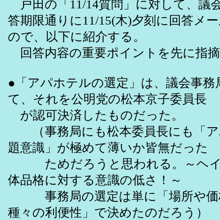
戸田の「11/14質問」に対して、議
答期限通りに11/15(木)夕刻に回答
ので、以下に紹介する。
回答内容の重要ポイントを先に指摘
●「アパホテルの選定」は、議会事務
て、それを公明党の松本京子委員長
が認可決済したものだった。
（事務局にも松本委員長にも「ア
題意識」が極めて薄いか皆無だった
ためだろうと思われる。～ヘイ
体品格に対する意識の低さ！～
事務局の選定は単に「場所や価
種々の利便性」で決めたのだろう）