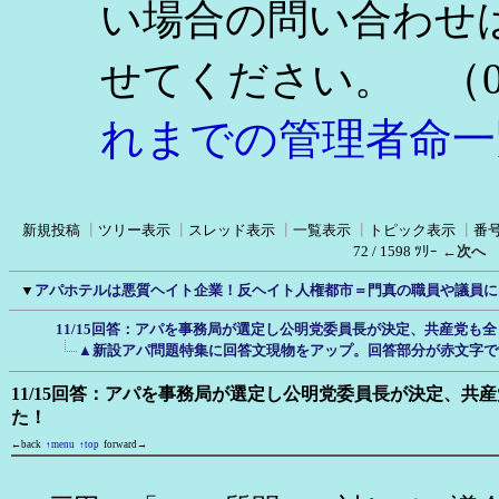
い場合の問い合わせ
（0
せてください。
れまでの管理者命一
新規投稿
┃
ツリー表示
┃
スレッド表示
┃
一覧表示
┃
トピック表示
┃
番
72 / 1598 ﾂﾘｰ
←次へ
▼
アパホテルは悪質ヘイト企業！反ヘイト人権都市＝門真の職員や議員に
11/15回答：アパを事務局が選定し公明党委員長が決定、共産党も
▲新設アパ問題特集に回答文現物をアップ。回答部分が赤文字で
11/15回答：アパを事務局が選定し公明党委員長が決定、共
た！
←back
↑menu
↑top
forward→