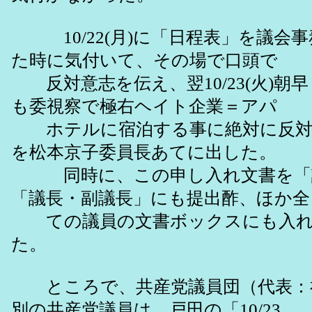
10/22(月)に「日程表」を議会
た時に気付いて、その場で口頭で
反対意志を伝え、翌10/23(火)朝
も委視察で極右ヘイト企業＝アパ
ホテルに宿泊する事に絶対に反対
を松本京子委員長あてに出した。
同時に、この申し入れ文書を「
「議長・副議長」にも提出酢、ほか全
ての議員の文書ボックスにも入れ
た。
ところで、共産党議員団（代表：
別の共産党議員は、戸田の「10/23