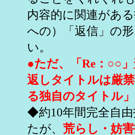
内容的に関連がある
への）「返信」の形
い。
●ただ、「Re：○
返しタイトルは厳禁
る独自のタイトル」
◆約10年間完全自
たが、
荒らし・妨害