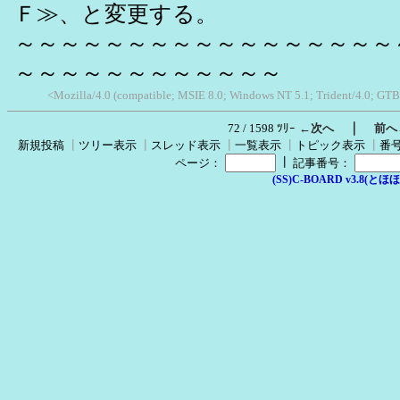
Ｆ≫、と変更する。
～～～～～～～～～～～～～～～～～
～～～～～～～～～～～～
<Mozilla/4.0 (compatible; MSIE 8.0; Windows NT 5.1; Trident/4.0; GTB
｜
72 / 1598 ﾂﾘｰ
←次へ
前へ
新規投稿
┃
ツリー表示
┃
スレッド表示
┃
一覧表示
┃
トピック表示
┃
番
┃
ページ：
記事番号：
(SS)C-BOARD v3.8(とほほ改v