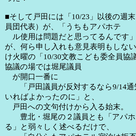
■そして戸田には「10/23」以後の週
員団代表）が、「うちもアパホテ
ル使用は問題だと思ってるんです」
が、何ら申し入れも意見表明もしな
け火曜の「10/30文教こども委全員協
協議の場では堀尾議員
が開口一番に
「戸田議員が反対するなら9/14通
いればよかったのに」と、
戸田への文句付けから入る始末。
豊北・堀尾の２議員とも「アパホ
る」と弱々しく述べるだけで、