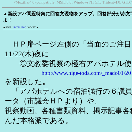
<Mozilla/4.0 (compatible; MSIE 8.0; Windows NT 5.1; Trident/4.0; GTB7
▲新設アパ問題特集に回答文現物をアップ。回答部分が赤文
よ！
←back
↑menu
↑top
forward→
ＨＰ扉ページ左側の「当面のご注目
11/22(木)夜に
◎文教委視察の極右アパホテル使用
http://www.hige-toda.com/_mado01/20
を新設した。
「アパホテルへの宿泊強行の６議員
ータ（市議会ＨＰより）や、
視察動画、各種書類資料、掲示記事各
んだ本格派である。