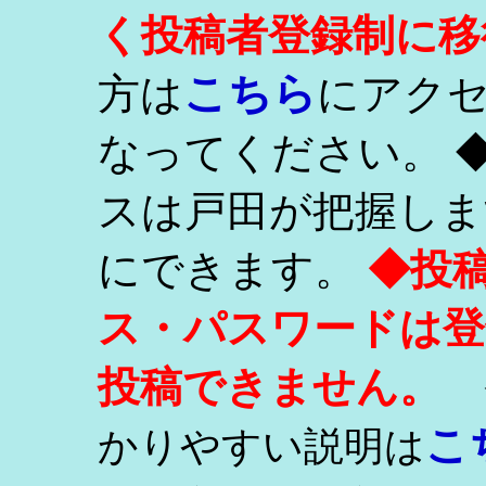
く投稿者登録制に移
こちら
方は
にアク
なってください。 
スは戸田が把握しま
にできます。
◆投
ス・パスワードは登
投稿できません。
こ
かりやすい説明は