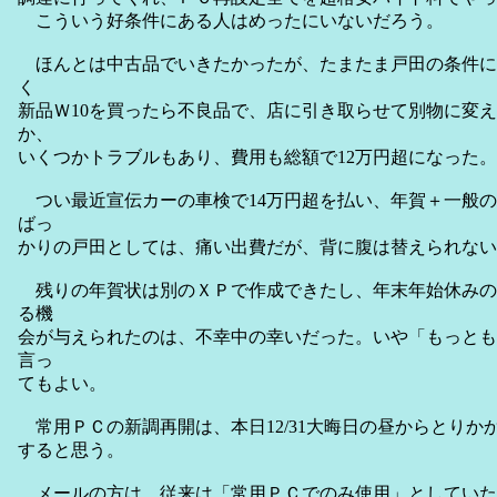
こういう好条件にある人はめったにいないだろう。
ほんとは中古品でいきたかったが、たまたま戸田の条件に
く
新品Ｗ10を買ったら不良品で、店に引き取らせて別物に変
か、
いくつかトラブルもあり、費用も総額で12万円超になった。
つい最近宣伝カーの車検で14万円超を払い、年賀＋一般の
ばっ
かりの戸田としては、痛い出費だが、背に腹は替えられない
残りの年賀状は別のＸＰで作成できたし、年末年始休みの
る機
会が与えられたのは、不幸中の幸いだった。いや「もっとも
言っ
てもよい。
常用ＰＣの新調再開は、本日12/31大晦日の昼からとりか
すると思う。
メールの方は、従来は「常用ＰＣでのみ使用」としていたので、