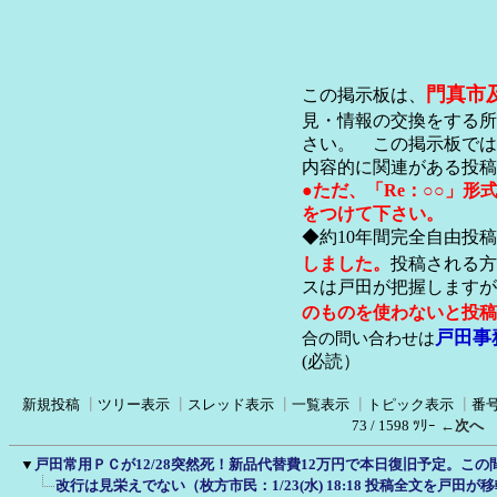
門真市
この掲示板は、
見・情報の交換をする所
さい。 この掲示板では
内容的に関連がある投稿
●ただ、「Re：○○」
をつけて下さい。
◆約10年間完全自由投
しました。
投稿される方
スは戸田が把握します
のものを使わないと投稿
戸田事
合の問い合わせは
(必読）
新規投稿
┃
ツリー表示
┃
スレッド表示
┃
一覧表示
┃
トピック表示
┃
番
73 / 1598 ﾂﾘｰ
←次へ
▼
戸田常用ＰＣが12/28突然死！新品代替費12万円で本日復旧予定。こ
改行は見栄えでない（枚方市民：1/23(水) 18:18 投稿全文を戸田が