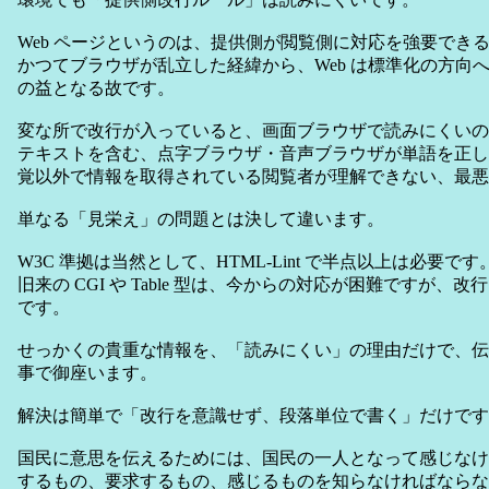
Web ページというのは、提供側が閲覧側に対応を強要でき
かつてブラウザが乱立した経緯から、Web は標準化の方向
の益となる故です。
変な所で改行が入っていると、画面ブラウザで読みにくいのは
テキストを含む、点字ブラウザ・音声ブラウザが単語を正し
覚以外で情報を取得されている閲覧者が理解できない、最悪
単なる「見栄え」の問題とは決して違います。
W3C 準拠は当然として、HTML-Lint で半点以上は必要です
旧来の CGI や Table 型は、今からの対応が困難ですが、
です。
せっかくの貴重な情報を、「読みにくい」の理由だけで、伝
事で御座います。
解決は簡単で「改行を意識せず、段落単位で書く」だけです
国民に意思を伝えるためには、国民の一人となって感じなけ
するもの、要求するもの、感じるものを知らなければならな