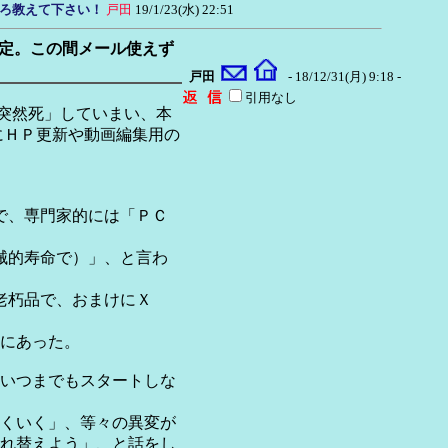
ろ教えて下さい！
戸田
19/1/23(水) 22:51
予定。この間メール使えず
戸田
- 18/12/31(月) 9:18 -
引用なし
「突然死」していまい、本
かにＨＰ更新や動画編集用の
で、専門家的には「ＰＣ
械的寿命で）」、と言わ
老朽品で、おまけにＸ
にあった。
いつまでもスタートしな
くいく」、等々の異変が
れ替えよう」、と話をし