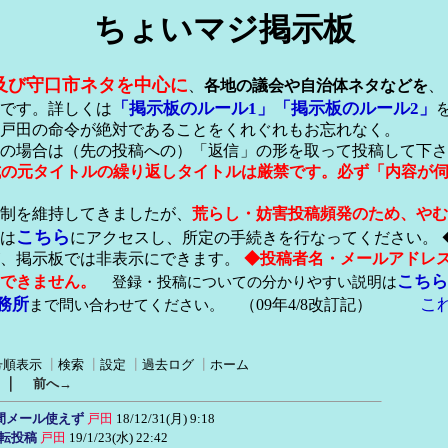
ちょいマジ掲示板
及び守口市ネタを中心に
、
各地の議会や自治体ネタなどを
、
「掲示板のルール1」
「掲示板のルール2」
です。詳しくは
戸田の命令が絶対であることをくれぐれもお忘れなく。
の場合は（先の投稿への）「返信」の形を取って投稿して下さ
形式の元タイトルの繰り返しタイトルは厳禁です。必ず「内容が
稿制を維持してきましたが、
荒らし・妨害投稿頻発のため、やむ
こちら
は
にアクセスし、所定の手続きを行なってください。 
が、掲示板では非表示にできます。
◆投稿者名・メールアドレ
こちら
できません。
登録・投稿についての分かりやすい説明は
務所
こ
まで問い合わせてください。
（09年4/8改訂記）
号順表示
┃
検索
┃
設定
┃
過去ログ
┃
ホーム
｜
前へ→
の間メール使えず
戸田
18/12/31(月) 9:18
移転投稿
戸田
19/1/23(水) 22:42