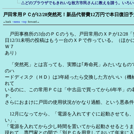
△どのブラウザでもきれいな枚方市民さんに教えを請う。いろい
戸田常用ＰＣが12/28突然死！新品代替費12万円で本日復旧
←back
↑menu
↑top
forward→
戸田事務所の3台のＰＣのうち、戸田常用のＸＰが12/28
日12/31未明の投稿はもう一台のＸＰで作っている。（ほ
Ｗ７
あり）
「突然死」とは言っても、実際は｢寿命死」みたいなもの
のハ
ードディスク（ＨＤ）は3年経ったら交換した方がいい（機
れて
いるのに、この常用ＰＣは「中古品で買ってから6年半」の
Ｐ、
さらにおまけに戸田の使用状況がかなり過酷、という悪条件
12月になってから、「電源を入れてすぐに起動させても、
い」、
「電源を入れてから少し時間を置いてから起動させるとうま
現れて、専門家との間で「別ＰＣを用意しておいて年末に入