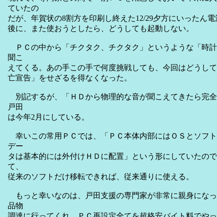
ていたの
だが、年賀状の8割方を印刷し終えた12/29夕方にいったん
後に、また使おうとしたら、どうしても起動しない。
ＰＣの中から「チクタク、チクタク」というような「時計
聞こ
えてくる。あの手この手で何度挑戦しても、今回はどうして
亡宣告」をせざるを得なくなった。
別記するが、「ＨＤから物理的な音が聞こえてきたら完全
戸田
は今年2月にしている。
幸いこの常用ＰＣでは、「ＰＣ本体内部にはＯＳとソフト
デー
タは基本的には外付けＨＤに配置」という形にしていたので
て、
従来のソフトだけ移転できれば、従来通りに使える。
もっと幸いなのは、戸田支援の専門家が非常に親身になっ
品物
調達に行ってくれ、ＰＣ再設定全てを超格安バイト料でやっ