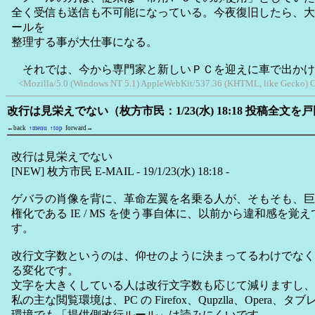
全く受信も送信も不可能になっている。今夜復旧したら、大
ールを
整理する事が大仕事になる。
それでは、今から専門家と新しいＰＣを迎えに車で出かけ
<Mozilla/5.0 (Windows NT 5.1) AppleWebKit/537.36 (KHTML, like Gecko) Ch
改行は見栄えでない（枚方市民：1/23(水) 18:18 投稿全文
←back
↑menu
↑top
forward→
改行は見栄えでない
[NEW] 枚方市民 E-MAIL - 19/1/23(水) 18:18 -
ゲバラの肖像を背に、革命左翼を名乗る人が、そもそも、巨
権化である IE / MS を使う事自体に、以前から違和感を
す。
改行文字数というのは、仰せのように決まってるわけでなく
る変化です。
文字を大きくしている人は改行文字数も応じて減りますし、
私の主な閲覧環境は、PC の Firefox、Qupzlla、Opera、タ
環境でも「提供側改行ルール」は読みにくいです。