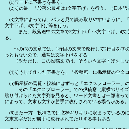
(1)ワードに下書きを書く。
(2)その最、「段落の最初は1文字下げ」を行う。（日本語
(3)文章によっては、パッと見て読み取りやすいように、「
文字下げ、4文字下げ等を行う。
また、段落途中の文章で2文字下げ・3文字下げ、4文
る。
↑↑の(3)の文章では、1行目の文末で改行して2行目を(3
っともないので、通常は文字下げをする。
（※ただし、この投稿文では、そういう文字下げをしな
(4)そうして作った下書きを、「投稿窓」に掲示板の全文
(5)掲示板の閲覧・投稿にはずっと「エクスプローラー
その「エクスプローラー」での投稿窓（縦横のサイズ
貼り付けられた文字列を見ると、ワード文書とは一部違って
によって、文末も文字が勝手に改行されている場合がある。
(6)また一方、投稿窓では窓枠ギリギリに収まっているの
文末文字だけが勝手に改行されてたりする事もある。