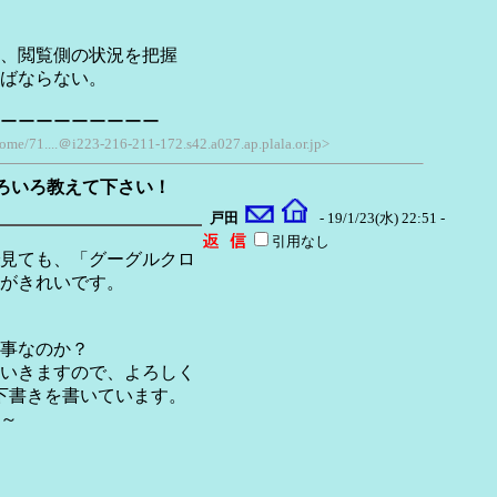
、閲覧側の状況を把握
ばならない。
ーーーーーーーーー
me/71....＠i223-216-211-172.s42.a027.ap.plala.or.jp>
ろいろ教えて下さい！
戸田
- 19/1/23(水) 22:51 -
引用なし
見ても、「グーグルクロ
がきれいです。
事なのか？
いきますので、よろしく
下書きを書いています。
～