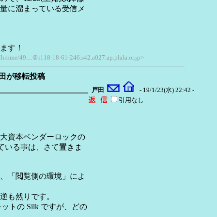
量に溜まっている受信メ
ます！
rome/49....＠i118-18-61-246.s42.a027.ap.plala.or.jp>
を戸田が移転投稿
戸田
- 19/1/23(水) 22:42 -
引用なし
大資本ベンダーロックの
覚えている事は、さて置きま
、「閲覧側の環境」によ
逆も然りです。
ブレットの Silk ですが、どの