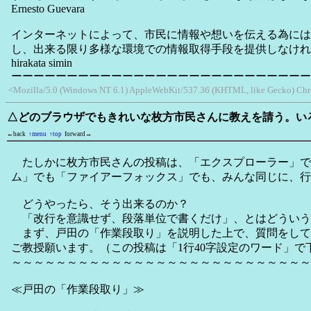
Ernesto Guevara
インターネットによって、市民に情報や想いを伝える為には
し、出来る限り多様な環境での情報取得手段を提供しなけれ
hirakata simin
ーーーーーーーーーーーーーーーーーーーーーーーーーーー
<Mozilla/5.0 (Windows NT 6.1) AppleWebKit/537.36 (KHTML, like Gecko) Chro
△どのブラウザでもきれいな枚方市民さんに教えを請う。い
←back
↑menu
↑top
forward→
たしかに枚方市民さんの投稿は、「エクスプローラー」で
ム」でも「ファイアーフォックス」でも、みんな同じに、行
どうやったら、そう出来るのか？
「改行を意識せず、段落単位で書くだけ」、とはどういう
まず、戸田の「作業段取り」を説明した上で、質問をして
ご教授願います。（この投稿は「1行40字設定のワード」で
～～～～～～～～～～～～～～～～～～～～～～～～～～～
≪戸田の「作業段取り」≫